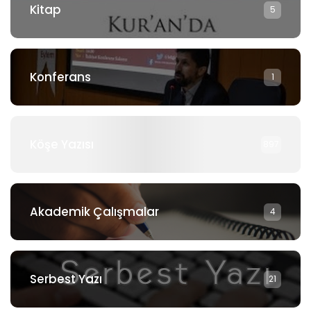
Kitap
5
Konferans
1
Köşe Yazısı
897
Akademik Çalışmalar
4
Serbest Yazı
21