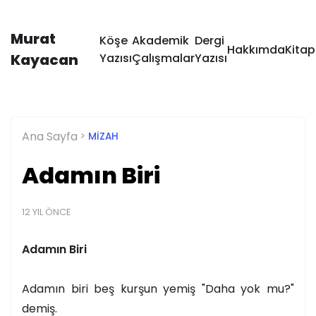
Murat
Köşe
Akademik
Dergi
Hakkımda
Kitap
Kayacan
Yazısı
Çalışmalar
Yazısı
Ana Sayfa
MIZAH
Adamın Biri
12 YIL ÖNCE
Adamın Biri
Adamın biri beş kurşun yemiş "Daha yok mu?"
demiş.