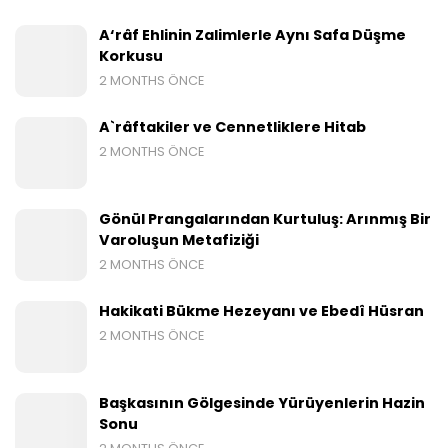
A‘râf Ehlinin Zalimlerle Aynı Safa Düşme
Korkusu
2 MONTHS ÖNCE
A`râftakiler ve Cennetliklere Hitab
2 MONTHS ÖNCE
Gönül Prangalarından Kurtuluş: Arınmış Bir
Varoluşun Metafiziği
2 MONTHS ÖNCE
Hakikati Bükme Hezeyanı ve Ebedî Hüsran
2 MONTHS ÖNCE
Başkasının Gölgesinde Yürüyenlerin Hazin
Sonu