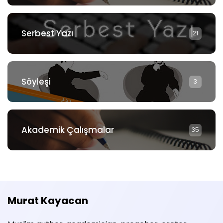
Serbest Yazı
21
Söyleşi
3
Akademik Çalışmalar
35
Murat Kayacan