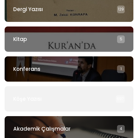
Dergi Yazısı
129
Kitap
5
Konferans
1
Köşe Yazısı
897
Akademik Çalışmalar
4