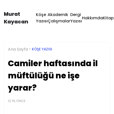
Murat
Köşe
Akademik
Dergi
Hakkımda
Kitap
Kayacan
Yazısı
Çalışmalar
Yazısı
Ana Sayfa
KÖŞE YAZISI
Camiler haftasında il
müftülüğü ne işe
yarar?
12 YIL ÖNCE