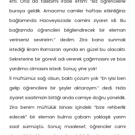
etti. Ona da talebimi ifade ettim: “Biz öğrencilerle
buraya geldik. Amacımız camiler haftası etkinliğiniz
bağlamında Hacıveyiszade camiini ziyaret idi. Bu
bağlamda öğrencileri bilgilendirecek bir eleman
verirseniz sevinirim.” dedim. Zira bana sunmak
istediği ikram Ramazan ayında en güzel bu olacaktı.
Sekreterine bir görevli adı vererek çağırmasını ve bize
yardımcı olmasını istedi. Sonuç yine yok!
İl müftümüz sağ olsun, baktı çözüm yok “En iyisi ben
gelip öğrencilere bir şeyler aktarayım.” dedi. Hızla
ziyaret saatimizin bittiği anda camiye doğru yöneldik.
Zira benim müftülük binası içindeki “bize rehberlik
edecek” bir eleman bulma çabam yaklaşık yarım
saat sürmüştü. Sonuç maalesef, öğrenciler cami