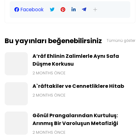
Facebook
Bu yayınları beğenebilirsiniz
Tümünü göster
A‘râf Ehlinin Zalimlerle Aynı Safa
Düşme Korkusu
2 MONTHS ÖNCE
A`râftakiler ve Cennetliklere Hitab
2 MONTHS ÖNCE
Gönül Prangalarından Kurtuluş:
Arınmış Bir Varoluşun Metafiziği
2 MONTHS ÖNCE