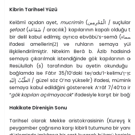
Kibrin Tarihsel Yüzü
Kelâmî açıdan ayet,
mucrimîn
(
/ suçlular) 
الْمُجْرِمِين
şefaat
(
/ aracılık) kapılarının kapalı olduğu t
شَفَاعَة
bir delil kabul edilmiş; ayrıca ebvâbü’s-semâ (
السماء
ifadesi amellerin
ve ruhların semaya yüksel
[2]
ilişkilendirilmiştir. Nitekim Berâ b. Âzib hadisind
semaya çıkarılmak istendiğinde gök kapılarının aç
Resülullah (s) tarafından bu ayetin okunduğu akt
bağlamda ise Fâtır 35/10’daki teṣ‘adu’l-kelimu’ṭ-ṭay
/ güzel söz O’na yükselir) ifadesi, müminler
الطَّيِّبُ إِلَيْهِ
semaya kabul edildiğini göstererek A‘râf 7/40’ta inkâr
“
gök kapıları açılmayacak
” ifadesiyle karşıt bir bağ
Hakikate Direnişin Sonu
Tarihsel olarak Mekke aristokrasisinin (Kureyş kabil
peygamber çağrısına karşı kibirli tutumuna bir yanıt 