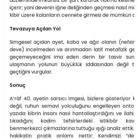
düzleminde imkânsız bir şart kurarak hükmü kesinleşt
içerir; yani devenin iğne deliğinden geçmesi nasıl mü
kibir üzere kalanların cennete girmesi de mümkün değ
Tevazuya Açılan Yol
Simgesel açıdan ayet, kaba ve ağır olanın (nefsin 
deve) incelmeden ve arınmadan latif metafizik geçit
geçemeyeceğini ima eden derin bir tasvir sunar
ulaşmanın yolunun büyüklük iddiasından değil t
geçtiğini vurgular.
Sonuç
A‘râf 40. ayetin sarsıcı imgesi, bizlere gösteriyor ki
değil, ruhun semavi yolculuğunu engelleyen ontoloj
yazıda kibrin insanı nasıl hantallaştırdığını ve ilahi 
tıkadığını; kadim tefsirlerdeki istikbâr kav
benmerkezci çıkmazlarına tuttuğu ışığı analiz ettik. B
hakikatin pratik anlamı nettir: Kendimizi “dev