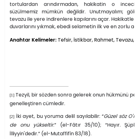
tortulardan arındırmadan, hakikatin o incecik
süzülmemiz mümkün değildir. Unutmayalım; gökyü
tevazu ile yere indirenlere kapılarını açar. Hakikatle 
duvarlarını yıkmak, ebedi selametin ilk ve en zorlu adı
Anahtar Kelimeler:
Tefsir, İstikbar, Rahmet, Tevazu, 
Tezyil, bir sözden sonra gelerek onun hükmünü peki
[1]
genelleştiren cümledir.
İki ayet, bu yoruma delil sayılabilir: “
Güzel söz O'na
[2]
de onu yükseltir
.” (el-Fâtır 35/10); “Hayır. Şüphes
İlliyyin'dedir.” (el-Mutaffifîn 83/18).