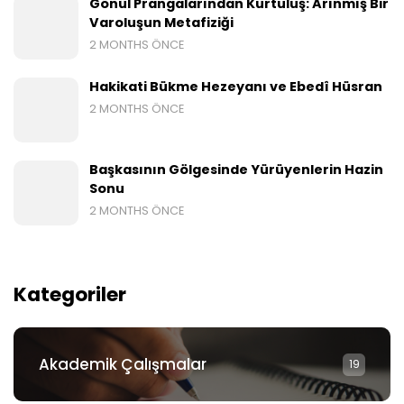
Gönül Prangalarından Kurtuluş: Arınmış Bir
Varoluşun Metafiziği
2 MONTHS ÖNCE
Hakikati Bükme Hezeyanı ve Ebedî Hüsran
2 MONTHS ÖNCE
Başkasının Gölgesinde Yürüyenlerin Hazin
Sonu
2 MONTHS ÖNCE
Kategoriler
Akademik Çalışmalar
19