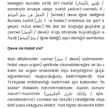
belagatı burada ta‘lîk bi’l-muhâl (
/ i
تَعْلِيق بِالْمُحَال
sanatıyla zirveye ulaşır:
ḥattā yelice’l-cemelu fî s
/ (erkek) deve iğne deliğinde
الْجَمَلُ فِي سَمِّ الْخِيَاطِ
Burada
ḥattā
(
/ -e kadar) imkânsız bir şart ku
حَتَّى
geçer, nüfuz eder) fiili, dar bir boşluğa güçlükle g
cemel
(
/ deve) Arap zihninde büyüklüğün se
الْجَمَل
hıyâṭ
(
/ iğne deliği) aşırı darlığın sembolüdür
سَمِّ الْخِيَاط
Deve mi Halat mı?
Bazı dilbilimciler
cemel
(
/ deve) kelimesinin
c
جمل
halat veya urgan) şeklinde okunabileceğini ve bu dur
kalın bir urgan arasındaki ölçü karşıtlığının güçlü b
eğretileme) oluşturduğunu belirtmişlerdir. Aye
Türkçede imkânsızlığı belirtmek için kullanılan “ba
kadar” ifadesini hatırlatmaktadır. Ayetin sonu
neczi’l-mucrimîn
(
/ işte bi
وَكَذَٰلِكَ نَجْزِي الْمُجْرِمِينَ
cezalandırırız) cümlesi ise tezyîl
niteliğinde olup
[1]
ilahî yasa olduğunu bildirir. Yani hiçbir dönemin kâfiri