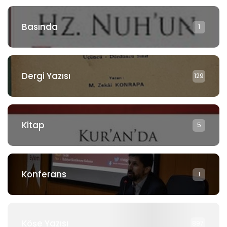
Basında
1
Dergi Yazısı
129
Kitap
5
Konferans
1
Köşe Yazısı
897