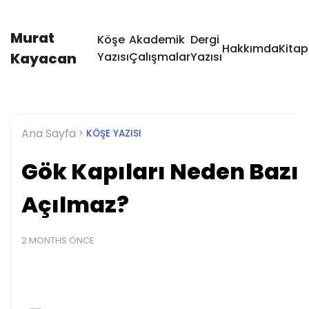
Murat
Köşe
Akademik
Dergi
Hakkımda
Kitap
Kayacan
Yazısı
Çalışmalar
Yazısı
Ana Sayfa
KÖŞE YAZISI
Gök Kapıları Neden Bazı 
Açılmaz?
2 MONTHS ÖNCE