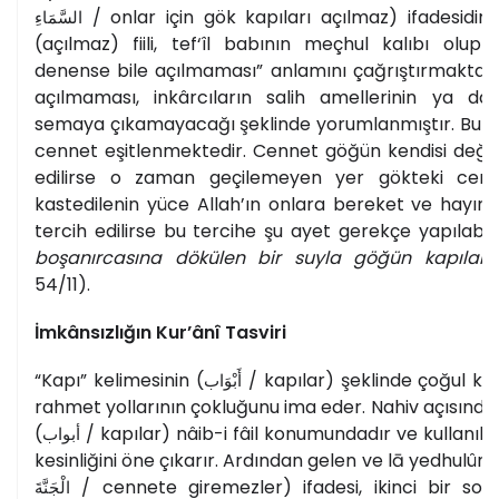
/ onlar için gök kapıları açılmaz) ifadesidir
السَّمَاءِ
(açılmaz) fiili, tef‘îl babının meçhul kalıbı olup 
denense bile açılmaması” anlamını çağrıştırmaktadı
açılmaması, inkârcıların salih amellerinin ya da 
semaya çıkamayacağı şeklinde yorumlanmıştır. Bu y
cennet eşitlenmektedir. Cennet göğün kendisi değil,
edilirse o zaman geçilemeyen yer gökteki cenn
kastedilenin yüce Allah’ın onlara bereket ve hayı
tercih edilirse bu tercihe şu ayet gerekçe yapılabilir
boşanırcasına dökülen bir suyla göğün kapıların
54/11).
İmkânsızlığın Kur’ânî Tasviri
“Kapı” kelimesinin (
/ kapılar) şeklinde çoğul kull
أَبْوَاب
rahmet yollarının çokluğunu ima eder. Nahiv açısın
(
/ kapılar) nâib-i fâil konumundadır ve kullanılan
أبواب
kesinliğini öne çıkarır. Ardından gelen ve lā yedhulûn
/ cennete giremezler) ifadesi, ikinci bir sonu
الْجَنَّةَ