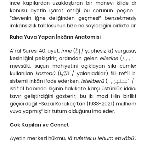
ince kapılardan uzaklaştıran bir manevi kilide dö
konusu ayetin işaret ettiği bu sorunun peşine d
“devenin iğne deliğinden geçmesi” benzetmesiyl
imkânsızlık tablosunun bize ne söylediğini birlikte an
Ruha Yuva Yapan İnkârın Anatomisi
A‘râf Suresi 40. ayet,
inne
(
/ şüphesiz ki) vurgusuy
إِنَّ
kesinliğini pekiştirir; ardından gelen
ellezîne
(
/
ٱلَّذِينَ
mevsûlü, suçun mahiyetini açıklayan sıla cümlesi
kullanılan
kezzebû
(
/ yalanladılar) fiili tef‘îl ba
كَذَّبُوا
sistemli inkârı ifade ederken,
istekberû
(
/ bü
ٱسْتَكْبَرُوا
istif‘âl babında kişinin hakikate karşı üstünlük iddiası 
tavır geliştirdiğini gösterir; bu iki mazi fiilin birlikt
geçici değil -Sezai Karakoç’tan (1933-2021) mülhem b
yuva yapmış” bir tutum olduğunu ima eder.
Gök Kapıları ve Cennet
Ayetin merkezi hükmü,
lā tufetteḥu lehum ebvâbü’s