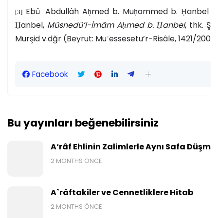
Ebû ʿAbdullâh Aḥmed b. Muḥammed b. Ḥanbel e
[3]
Ḥanbel,
Müsnedü’l-İmâm Aḥmed b. Ḥanbel
, thk. Şu
Murşid v.dğr (Beyrut: Muʾessesetu’r-Risâle, 1421/2001)
Facebook
Bu yayınları beğenebilirsiniz
A‘râf Ehlinin Zalimlerle Aynı Safa Düşme
2 MONTHS ÖNCE
A`râftakiler ve Cennetliklere Hitab
2 MONTHS ÖNCE