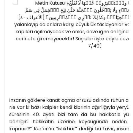
İnsanın göklere kanat açma arzusu aslında ruhun asl
Ne var ki bazı kalpler kendi kibrinin ağırlığıyla yeryü
sûresinin 40. ayeti bizi tam da bu hakikatle yüzleş
benliğini hakikatin üzerine koyduğunda neden 
kapanır?” Kur’an’ın “istikbâr” dediği bu tavır, insanı