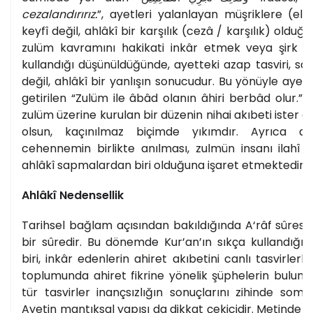
cezalandırırız.
”, ayetleri yalanlayan müşriklere (el
keyfî değil, ahlâkî bir karşılık (cezâ / karşılık) olduğu
zulüm kavramını hakikati inkâr etmek veya şirk 
kullandığı düşünüldüğünde, ayetteki azap tasviri, sad
değil, ahlâkî bir yanlışın sonucudur. Bu yönüyle ayet,
getirilen “Zulüm ile âbâd olanın âhiri berbâd olur.” s
zulüm üzerine kurulan bir düzenin nihai akıbeti ister 
olsun, kaçınılmaz biçimde yıkımdır. Ayrıca aye
cehennemin birlikte anılması, zulmün insanı ilahî
ahlâkî sapmalardan biri olduğuna işaret etmektedir.
Ahlâkî Nedensellik
Tarihsel bağlam açısından bakıldığında A‘râf sûres
bir sûredir. Bu dönemde Kur’an’ın sıkça kullandığı r
biri, inkâr edenlerin ahiret akıbetini canlı tasvirler
toplumunda ahiret fikrine yönelik şüphelerin bulundu
tür tasvirler inançsızlığın sonuçlarını zihinde somu
Ayetin mantıksal yapısı da dikkat çekicidir. Metinde a