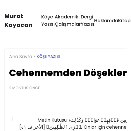
Murat
Köşe
Akademik
Dergi
Hakkımda
Kitap
Kayacan
Yazısı
Çalışmalar
Yazısı
Ana Sayfa
KÖŞE YAZISI
Cehennemden Döşekler v
2 MONTHS ÖNCE