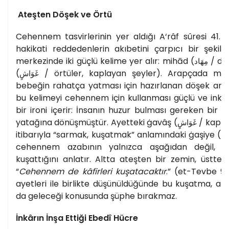
Ateşten Döşek ve Örtü
Cehennem tasvirlerinin yer aldığı A‘râf sûresi 41. a
hakikati reddedenlerin akıbetini çarpıcı bir şekild
merkezinde iki güçlü kelime yer alır: mihād (
/ dö
مِهَاد
(
/ örtüler, kaplayan şeyler). Arapçada mih
غَوَاشٍ
bebeğin rahatça yatması için hazırlanan döşek anlam
bu kelimeyi cehennem için kullanması güçlü ve inkârc
bir ironi içerir: İnsanın huzur bulması gereken bir 
yatağına dönüşmüştür. Ayetteki ġavâş (
/ kapla
غَوَاشٍ
itibarıyla “sarmak, kuşatmak” anlamındaki ġaşiye (
ي
cehennem azabının yalnızca aşağıdan değil, y
kuşattığını anlatır. Altta ateşten bir zemin, üstte 
“
Cehennem de kâfirleri kuşatacaktır
.” (et-Tevbe 9
ayetleri ile birlikte düşünüldüğünde bu kuşatma, az
da geleceği konusunda şüphe bırakmaz.
İnkârın İnşa Ettiği Ebedî Hücre