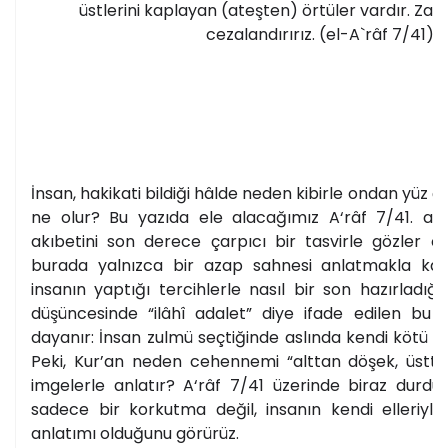
İnsan, hakikati bildiği hâlde neden kibirle ondan yüz ç
ne olur? Bu yazıda ele alacağımız A‘râf 7/41. aye
akıbetini son derece çarpıcı bir tasvirle gözler ön
burada yalnızca bir azap sahnesi anlatmakla ka
insanın yaptığı tercihlerle nasıl bir son hazırladığı
düşüncesinde “ilâhî adalet” diye ifade edilen bu
dayanır: İnsan zulmü seçtiğinde aslında kendi kötü ak
Peki, Kur’an neden cehennemi “alttan döşek, üstten
imgelerle anlatır? A‘râf 7/41 üzerinde biraz durd
sadece bir korkutma değil, insanın kendi elleriyl
anlatımı olduğunu görürüz.