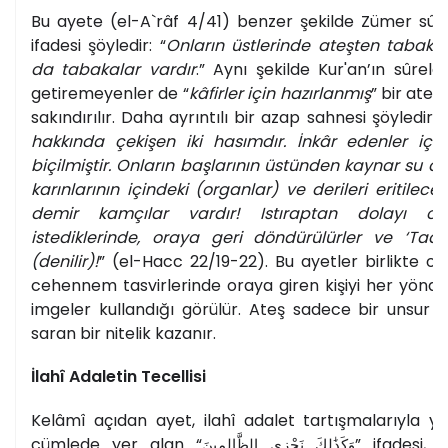
Bu ayete (el-A`râf 4/41) benzer şekilde Zümer sûre
ifadesi şöyledir: “
Onların üstlerinde ateşten tabakala
da tabakalar vardır
.” Aynı şekilde Kur'an’ın sûrel
getiremeyenler de “
kâfirler için hazırlanmış
” bir ate
sakındırılır. Daha ayrıntılı bir azap sahnesi şöyledir: “
hakkında çekişen iki hasımdır. İnkâr edenler için
biçilmiştir. Onların başlarının üstünden kaynar su d
karınlarının içindeki (organlar) ve derileri eritilecek
demir kamçılar vardır! Istıraptan dolayı 
istediklerinde, oraya geri döndürülürler ve ‘Tadı
(denilir)!
” (el-Hacc 22/19-22). Bu ayetler birlikte o
cehennem tasvirlerinde oraya giren kişiyi her yönd
imgeler kullandığı görülür. Ateş sadece bir unsur de
saran bir nitelik kazanır.
İlahî Adaletin Tecellisi
Kelâmî açıdan ayet, ilahî adalet tartışmalarıyla yakı
cümlede yer alan “
” ifadesi, “
وَكَذَٰلِكَ نَجْزِي الظَّالِمِينَ