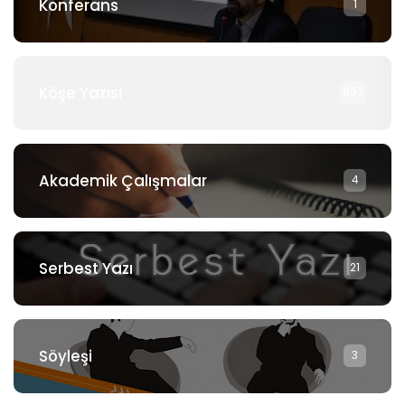
Konferans
1
Köşe Yazısı
897
Akademik Çalışmalar
4
Serbest Yazı
21
Söyleşi
3