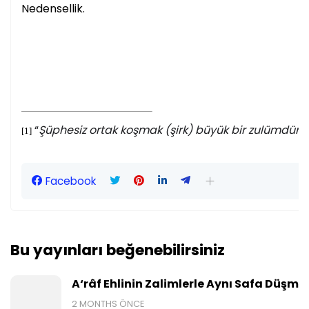
Nedensellik.
“
Şüphesiz ortak koşmak (şirk) büyük bir zulümdür
.
[1]
Facebook
Bu yayınları beğenebilirsiniz
A‘râf Ehlinin Zalimlerle Aynı Safa Düşme
2 MONTHS ÖNCE