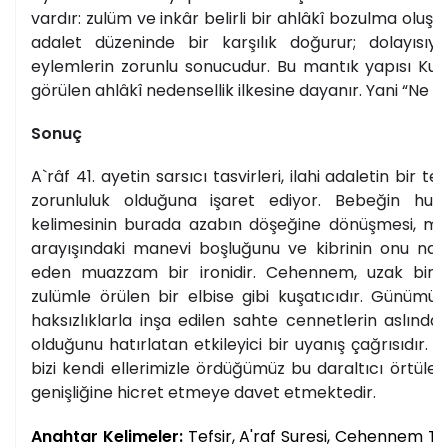
vardır: zulüm ve inkâr belirli bir ahlâkî bozulma oluşt
adalet düzeninde bir karşılık doğurur; dolayısıyl
eylemlerin zorunlu sonucudur. Bu mantık yapısı Kur’
görülen ahlâkî nedensellik ilkesine dayanır. Yani “Ne e
Sonuç
A`râf 41. ayetin sarsıcı tasvirleri, ilahi adaletin bir te
zorunluluk olduğuna işaret ediyor. Bebeğin huz
kelimesinin burada azabın döşeğine dönüşmesi, mo
arayışındaki manevi boşluğunu ve kibrinin onu nası
eden muazzam bir ironidir. Cehennem, uzak bir 
zulümle örülen bir elbise gibi kuşatıcıdır. Günümüz 
haksızlıklarla inşa edilen sahte cennetlerin aslında
olduğunu hatırlatan etkileyici bir uyanış çağrısıdır. 
bizi kendi ellerimizle ördüğümüz bu daraltıcı örtülerd
genişliğine hicret etmeye davet etmektedir.
Anahtar Kelimeler:
Tefsir, A'raf Suresi, Cehennem Tas