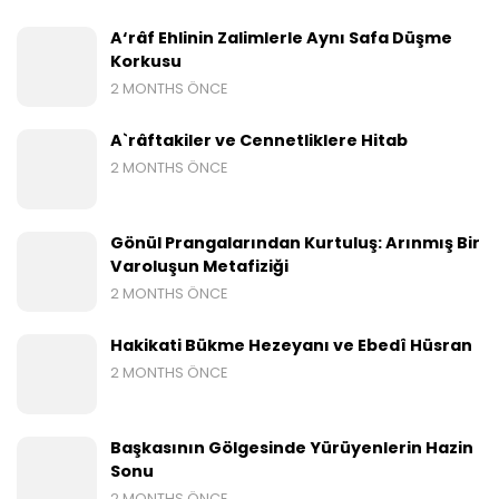
A‘râf Ehlinin Zalimlerle Aynı Safa Düşme
Korkusu
2 MONTHS ÖNCE
A`râftakiler ve Cennetliklere Hitab
2 MONTHS ÖNCE
Gönül Prangalarından Kurtuluş: Arınmış Bir
Varoluşun Metafiziği
2 MONTHS ÖNCE
Hakikati Bükme Hezeyanı ve Ebedî Hüsran
2 MONTHS ÖNCE
Başkasının Gölgesinde Yürüyenlerin Hazin
Sonu
2 MONTHS ÖNCE