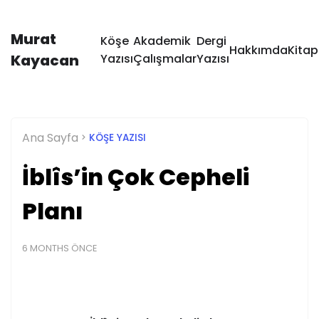
Murat
Köşe
Akademik
Dergi
Hakkımda
Kitap
Kayacan
Yazısı
Çalışmalar
Yazısı
Ana Sayfa
KÖŞE YAZISI
İblîs’in Çok Cepheli
Planı
6 MONTHS ÖNCE