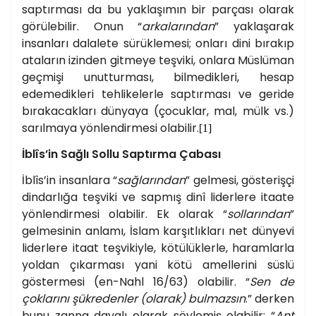
saptırması da bu yaklaşımın bir parçası olarak
görülebilir. Onun “
arkalarından
” yaklaşarak
insanları dalalete sürüklemesi; onları dini bırakıp
ataların izinden gitmeye teşviki, onlara Müslüman
geçmişi unutturması, bilmedikleri, hesap
edemedikleri tehlikelerle saptırması ve geride
bırakacakları dünyaya (çocuklar, mal, mülk vs.)
sarılmaya yönlendirmesi olabilir.
[1]
İblîs’in Sağlı Sollu Saptırma Çabası
İblîs’in insanlara “
sağlarından
” gelmesi, gösterişçi
dindarlığa teşviki ve sapmış dinî liderlere itaate
yönlendirmesi olabilir. Ek olarak
“
sollarından
”
gelmesinin anlamı, İslam karşıtlıkları net dünyevi
liderlere itaat teşvikiyle, kötülüklerle, haramlarla
yoldan çıkarması yani kötü amellerini süslü
göstermesi (en-Nahl 16/63) olabilir.
“
Sen de
çoklarını şükredenler (olarak) bulmazsın
.” derken
bunu zanna dayalı olarak söylemiş olabilir: “
Ant