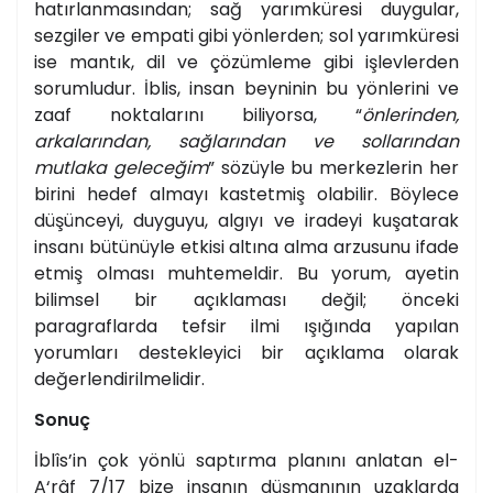
hatırlanmasından; sağ yarımküresi duygular,
sezgiler ve empati gibi yönlerden; sol yarımküresi
ise mantık, dil ve çözümleme gibi işlevlerden
sorumludur. İblis, insan beyninin bu yönlerini ve
zaaf noktalarını biliyorsa, “
önlerinden,
arkalarından, sağlarından ve sollarından
mutlaka geleceğim
” sözüyle bu merkezlerin her
birini hedef almayı kastetmiş olabilir. Böylece
düşünceyi, duyguyu, algıyı ve iradeyi kuşatarak
insanı bütünüyle etkisi altına alma arzusunu ifade
etmiş olması muhtemeldir. Bu yorum, ayetin
bilimsel bir açıklaması değil; önceki
paragraflarda tefsir ilmi ışığında yapılan
yorumları destekleyici bir açıklama olarak
değerlendirilmelidir.
Sonuç
İblîs’in çok yönlü saptırma planını anlatan el-
A‘râf 7/17 bize insanın düşmanının uzaklarda