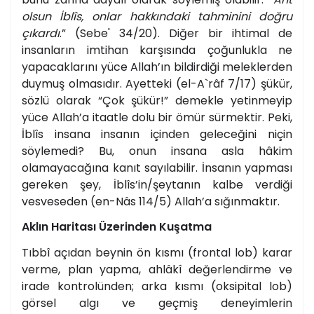
olsun İblîs, onlar hakkındaki tahminini doğru
çıkardı
.” (Sebe' 34/20). Diğer bir ihtimal de
insanların imtihan karşısında çoğunlukla ne
yapacaklarını yüce Allah’ın bildirdiği meleklerden
duymuş olmasıdır. Ayetteki (el-A`râf 7/17) şükür,
sözlü olarak “Çok şükür!” demekle yetinmeyip
yüce Allah’a itaatle dolu bir ömür sürmektir. Peki,
İblîs insana insanın içinden geleceğini niçin
söylemedi? Bu, onun insana asla hâkim
olamayacağına kanıt sayılabilir. İnsanın yapması
gereken şey, İblîs’in/şeytanın kalbe verdiği
vesveseden (en-Nâs 114/5) Allah’a sığınmaktır.
Aklın Haritası Üzerinden Kuşatma
Tıbbî açıdan beynin ön kısmı (frontal lob) karar
verme, plan yapma, ahlâkî değerlendirme ve
irade kontrolünden; arka kısmı (oksipital lob)
görsel algı ve geçmiş deneyimlerin