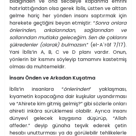
bildiğinden ve ona secdeye kapanma emrini
hatırlattığından olsa gerek İblîs, üstten ve alttan
gelme hariç her yönden insanı saptırmak için
harekete geçtiğini beyan etmiştir: “
Sonra onlara
önlerinden, arkalarından, sağlarından ve
sollarından mutlaka geleceğim. Sen de çoklarını
şükredenler (olarak) bulmazsın
.” (el-A`râf 7/17).
Yani İblîs’in A, B, C ve D planı vardır. Onun,
yönlerin bir kısmını söyleyip tamamını kastetmiş
olması da muhtemeldir.
İnsanı Önden ve Arkadan Kuşatma
İblîs’in insanlara “
önlerinden
” yaklaşması,
kıyametin kopacağına dair kuşkular uyandırması
ve “Ahirete kim gitmiş gelmiş?” gibi sözlerle onları
ahireti inkâra sürüklemesi olabilir. Ayrıca insanı
dünyevî gelecek kaygısına düşürüp, “Allah
affeder.” deyip günaha teşvik ederek çetin
hesabı unutturması ya da görülebilir tehlikelerle