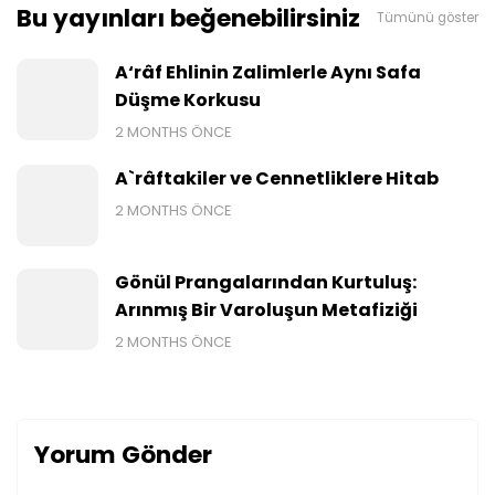
Bu yayınları beğenebilirsiniz
Tümünü göster
A‘râf Ehlinin Zalimlerle Aynı Safa
Düşme Korkusu
2 MONTHS ÖNCE
A`râftakiler ve Cennetliklere Hitab
2 MONTHS ÖNCE
Gönül Prangalarından Kurtuluş:
Arınmış Bir Varoluşun Metafiziği
2 MONTHS ÖNCE
Yorum Gönder