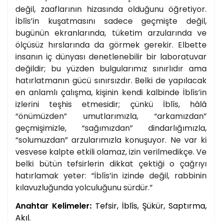
değil, zaaflarının hizasında olduğunu öğretiyor.
İblîs’in kuşatmasını sadece geçmişte değil,
bugünün ekranlarında, tüketim arzularında ve
ölçüsüz hırslarında da görmek gerekir. Elbette
insanın iç dünyası denetlenebilir bir laboratuvar
değildir; bu yüzden bulgularımız sınırlıdır ama
hatırlatmanın gücü sınırsızdır. Belki de yapılacak
en anlamlı çalışma, kişinin kendi kalbinde İblîs’in
izlerini teşhis etmesidir; çünkü İblîs, hâlâ
“önümüzden” umutlarımızla, “arkamızdan”
geçmişimizle, “sağımızdan” dindarlığımızla,
“solumuzdan” arzularımızla konuşuyor. Ne var ki
vesvese kalpte etkili olamaz, izin verilmedikçe. Ve
belki bütün tefsirlerin dikkat çektiği o çağrıyı
hatırlamak yeter: “İblîs’in izinde değil, rabbinin
kılavuzluğunda yolculuğunu sürdür.”
Anahtar Kelimeler:
Tefsir, İblîs, Şükür, Saptırma,
Akıl.