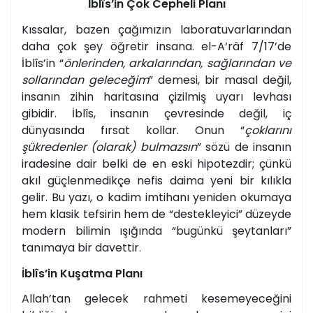
İblîs’in Çok Cepheli Planı
Kıssalar, bazen çağımızın laboratuvarlarından
daha çok şey öğretir insana. el-A‘râf 7/17’de
İblîs’in “
önlerinden, arkalarından, sağlarından ve
sollarından geleceğim
” demesi, bir masal değil,
insanın zihin haritasına çizilmiş uyarı levhası
gibidir. İblîs, insanın çevresinde değil, iç
dünyasında fırsat kollar. Onun “
çoklarını
şükredenler (olarak) bulmazsın
” sözü de insanın
iradesine dair belki de en eski hipotezdir; çünkü
akıl güçlenmedikçe nefis daima yeni bir kılıkla
gelir. Bu yazı, o kadim imtihanı yeniden okumaya
hem klasik tefsirin hem de “destekleyici” düzeyde
modern bilimin ışığında “bugünkü şeytanları”
tanımaya bir davettir.
İblîs’in Kuşatma Planı
Allah’tan gelecek rahmeti kesemeyeceğini