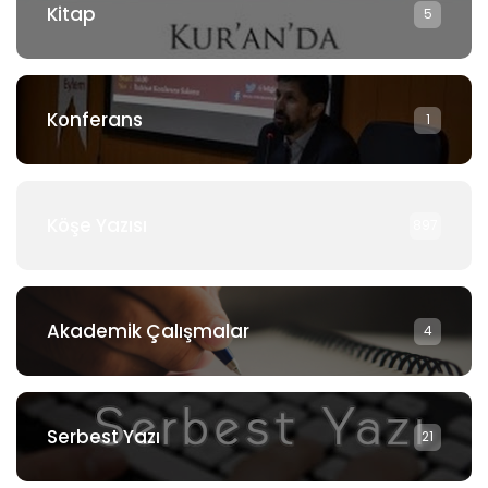
Kitap
5
Konferans
1
Köşe Yazısı
897
Akademik Çalışmalar
4
Serbest Yazı
21