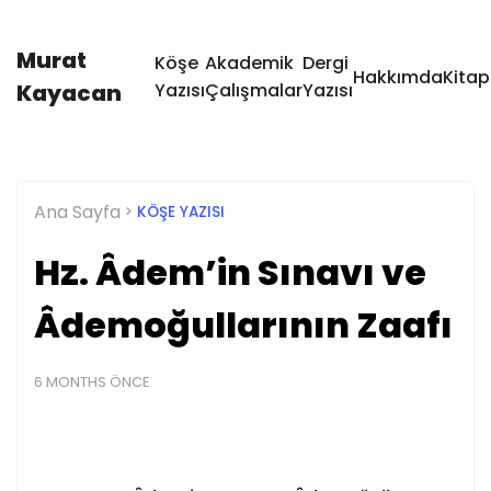
Murat
Köşe
Akademik
Dergi
Hakkımda
Kitap
Kayacan
Yazısı
Çalışmalar
Yazısı
Ana Sayfa
KÖŞE YAZISI
Hz. Âdem’in Sınavı ve
Âdemoğullarının Zaafı
6 MONTHS ÖNCE