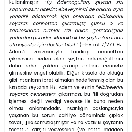
kullanılmıştır
: “
Ey âdemoğulları, şeytan sizi
saptırmasın; nitekim ebeveyninizi de onlara ayıp
yerlerini göstermek için onlardan elbiselerini
soyarak cennetten çıkarmıştı; çünkü o ve
kabilesinden olanlar sizi onları görmediğiniz
yerlerden görürler. Muhakkak biz şeytanları iman
etmeyenler için dostlar kıldık
.” (el-A`râf 7/27). Hz.
Âdem’i vesvesesiyle kandırıp cennetten
çıkmasına neden olan şeytan, âdemoğullarını
daha rahat yoldan çıkarıp onların cennete
girmesine engel olabilir. Diğer kıssalarda olduğu
gibi insanların ibret almaları hedeflenmiş olan bu
kıssada şeytanın Hz. Âdem ve eşinin “
elbiselerini
soyarak cennetten
” çıkarması, bu fiili doğrudan
işlemesi değil, verdiği vesvese ile buna neden
olması anlamındadır.
İnsanlığın başlangıcıyla
yaşanan bu sorun, cahiliye döneminde çıplak
tavaf
ile somutlaşmıştır ve ne yazık ki şeytanın
[1]
tesettür karşıtı vesveseleri (ve hatta madden