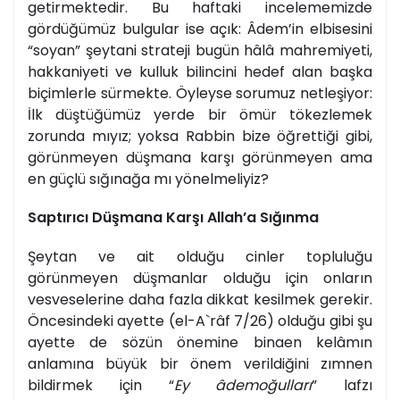
getirmektedir. Bu haftaki incelememizde
gördüğümüz bulgular ise açık: Âdem’in elbisesini
“soyan” şeytani strateji bugün hâlâ mahremiyeti,
hakkaniyeti ve kulluk bilincini hedef alan başka
biçimlerle sürmekte. Öyleyse sorumuz netleşiyor:
İlk düştüğümüz yerde bir ömür tökezlemek
zorunda mıyız; yoksa Rabbin bize öğrettiği gibi,
görünmeyen düşmana karşı görünmeyen ama
en güçlü sığınağa mı yönelmeliyiz?
Saptırıcı Düşmana Karşı Allah’a Sığınma
Şeytan ve ait olduğu cinler topluluğu
görünmeyen düşmanlar olduğu için onların
vesveselerine daha fazla dikkat kesilmek gerekir.
Öncesindeki ayette
(el-A`râf 7/26) olduğu gibi şu
ayette de sözün önemine binaen kelâmın
anlamına büyük bir önem verildiğini zımnen
bildirmek için “
Ey âdemoğulları
” lafzı