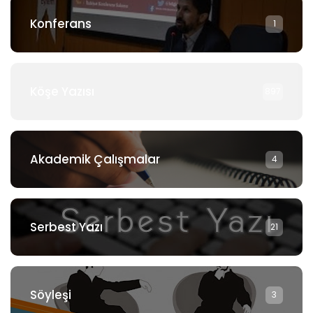
Konferans
1
Köşe Yazısı
897
Akademik Çalışmalar
4
Serbest Yazı
21
Söyleşi
3