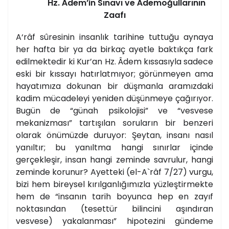
Hz. Âdem’in Sınavı ve Âdemoğullarının
Zaafı
A‘râf sûresinin insanlık tarihine tuttuğu aynaya
her hafta bir ya da birkaç ayetle baktıkça fark
edilmektedir ki Kur’an Hz. Âdem kıssasıyla sadece
eski bir kıssayı hatırlatmıyor; görünmeyen ama
hayatımıza dokunan bir düşmanla aramızdaki
kadim mücadeleyi yeniden düşünmeye çağırıyor.
Bugün de “günah psikolojisi” ve “vesvese
mekanizması” tartışılan soruların bir benzeri
olarak önümüzde duruyor: Şeytan, insanı nasıl
yanıltır; bu yanıltma hangi sınırlar içinde
gerçekleşir, insan hangi zeminde savrulur, hangi
zeminde korunur? Ayetteki (el-A`râf 7/27) vurgu,
bizi hem bireysel kırılganlığımızla yüzleştirmekte
hem de “insanın tarih boyunca hep en zayıf
noktasından (tesettür bilincini aşındıran
vesvese) yakalanması” hipotezini gündeme