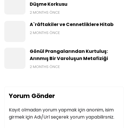
Düşme Korkusu
2 MONTHS ÖNCE
A`râftakiler ve Cennetliklere Hitab
2 MONTHS ÖNCE
Gönül Prangalarından Kurtuluş:
Arınmış Bir Varoluşun Metafiziği
2 MONTHS ÖNCE
Yorum Gönder
Kayıt olmadan yorum yapmak için anonim, isim
girmek için Adı/Url seçerek yorum yapabilirsniz.