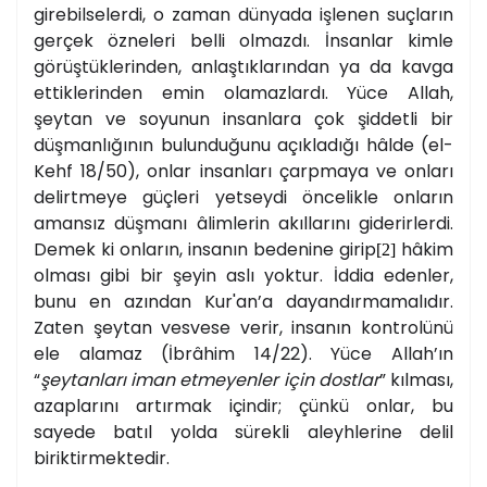
girebilselerdi, o zaman dünyada işlenen suçların
gerçek özneleri belli olmazdı. İnsanlar kimle
görüştüklerinden, anlaştıklarından ya da kavga
ettiklerinden emin olamazlardı. Yüce Allah,
şeytan ve soyunun insanlara çok şiddetli bir
düşmanlığının bulunduğunu açıkladığı hâlde (el-
Kehf 18/50), onlar insanları çarpmaya ve onları
delirtmeye güçleri yetseydi öncelikle onların
amansız düşmanı âlimlerin akıllarını giderirlerdi.
Demek ki onların, insanın bedenine girip
hâkim
[2]
olması gibi bir şeyin aslı yoktur. İddia edenler,
bunu en azından Kur'an’a dayandırmamalıdır.
Zaten şeytan vesvese verir, insanın kontrolünü
ele alamaz (İbrâhim 14/22). Yüce Allah’ın
“
şeytanları iman etmeyenler için dostlar
” kılması,
azaplarını artırmak içindir; çünkü onlar, bu
sayede batıl yolda sürekli aleyhlerine delil
biriktirmektedir.