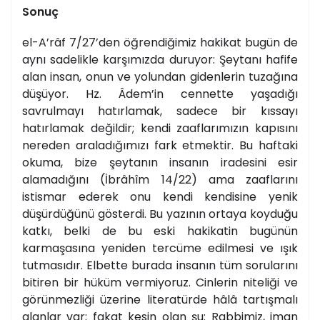
Sonuç
el-A’râf 7/27’den öğrendiğimiz hakikat bugün de
aynı sadelikle karşımızda duruyor: Şeytanı hafife
alan insan, onun ve yolundan gidenlerin tuzağına
düşüyor. Hz. Âdem’in cennette yaşadığı
savrulmayı hatırlamak, sadece bir kıssayı
hatırlamak değildir; kendi zaaflarımızın kapısını
nereden araladığımızı fark etmektir. Bu haftaki
okuma, bize şeytanın insanın iradesini esir
alamadığını (İbrâhîm 14/22) ama zaaflarını
istismar ederek onu kendi kendisine yenik
düşürdüğünü gösterdi. Bu yazının ortaya koyduğu
katkı, belki de bu eski hakikatin bugünün
karmaşasına yeniden tercüme edilmesi ve ışık
tutmasıdır. Elbette burada insanın tüm sorularını
bitiren bir hüküm vermiyoruz. Cinlerin niteliği ve
görünmezliği üzerine literatürde hâlâ tartışmalı
alanlar var; fakat kesin olan şu: Rabbimiz, iman