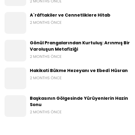
2 MONTHS ÖNCE
A`râftakiler ve Cennetliklere Hitab
2 MONTHS ÖNCE
Gönül Prangalarından Kurtuluş: Arınmış Bir
Varoluşun Metafiziği
2 MONTHS ÖNCE
Hakikati Bükme Hezeyanı ve Ebedî Hüsran
2 MONTHS ÖNCE
Başkasının Gölgesinde Yürüyenlerin Hazin
Sonu
2 MONTHS ÖNCE