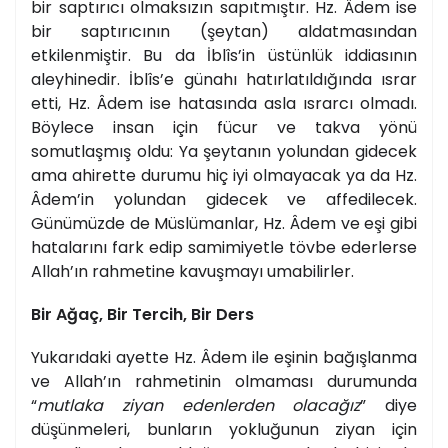
bir saptırıcı olmaksızın sapıtmıştır. Hz. Âdem ise
bir saptırıcının (şeytan) aldatmasından
etkilenmiştir. Bu da İblîs’in üstünlük iddiasının
aleyhinedir. İblîs’e günahı hatırlatıldığında ısrar
etti, Hz. Âdem ise hatasında asla ısrarcı olmadı.
Böylece insan için fücur ve takva yönü
somutlaşmış oldu: Ya şeytanın yolundan gidecek
ama ahirette durumu hiç iyi olmayacak ya da Hz.
Âdem’in yolundan gidecek ve affedilecek.
Günümüzde de Müslümanlar, Hz. Âdem ve eşi gibi
hatalarını fark edip samimiyetle tövbe ederlerse
Allah’ın rahmetine kavuşmayı umabilirler.
Bir Ağaç, Bir Tercih, Bir Ders
Yukarıdaki ayette Hz. Âdem ile eşinin bağışlanma
ve Allah’ın rahmetinin olmaması durumunda
“
mutlaka ziyan edenlerden olacağız
” diye
düşünmeleri, bunların yokluğunun ziyan için