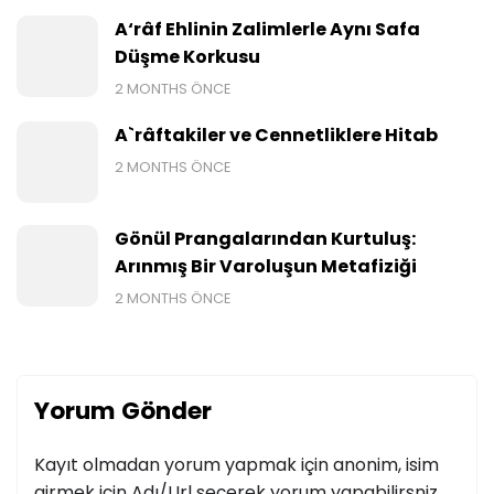
A‘râf Ehlinin Zalimlerle Aynı Safa
Düşme Korkusu
2 MONTHS ÖNCE
A`râftakiler ve Cennetliklere Hitab
2 MONTHS ÖNCE
Gönül Prangalarından Kurtuluş:
Arınmış Bir Varoluşun Metafiziği
2 MONTHS ÖNCE
Yorum Gönder
Kayıt olmadan yorum yapmak için anonim, isim
girmek için Adı/Url seçerek yorum yapabilirsniz.