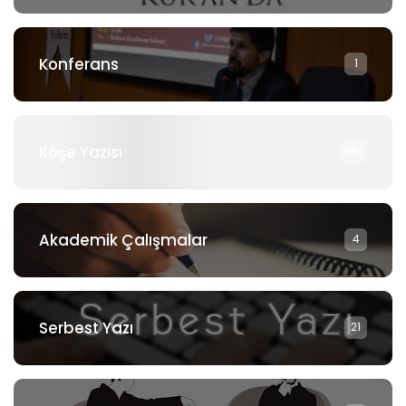
Konferans
1
Köşe Yazısı
897
Akademik Çalışmalar
4
Serbest Yazı
21