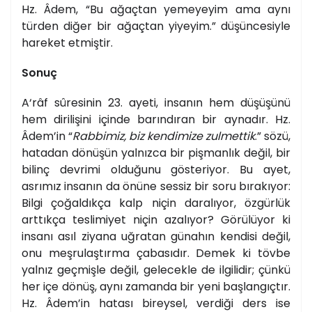
Hz. Âdem, “Bu ağaçtan yemeyeyim ama aynı
türden diğer bir ağaçtan yiyeyim.” düşüncesiyle
hareket etmiştir.
Sonuç
A‘râf sûresinin 23. ayeti, insanın hem düşüşünü
hem dirilişini içinde barındıran bir aynadır. Hz.
Âdem’in “
Rabbimiz, biz kendimize zulmettik
.” sözü,
hatadan dönüşün yalnızca bir pişmanlık değil, bir
bilinç devrimi olduğunu gösteriyor. Bu ayet,
asrımız insanın da önüne sessiz bir soru bırakıyor:
Bilgi çoğaldıkça kalp niçin daralıyor, özgürlük
arttıkça teslimiyet niçin azalıyor? Görülüyor ki
insanı asıl ziyana uğratan günahın kendisi değil,
onu meşrulaştırma çabasıdır. Demek ki tövbe
yalnız geçmişle değil, gelecekle de ilgilidir; çünkü
her içe dönüş, aynı zamanda bir yeni başlangıçtır.
Hz. Âdem’in hatası bireysel, verdiği ders ise