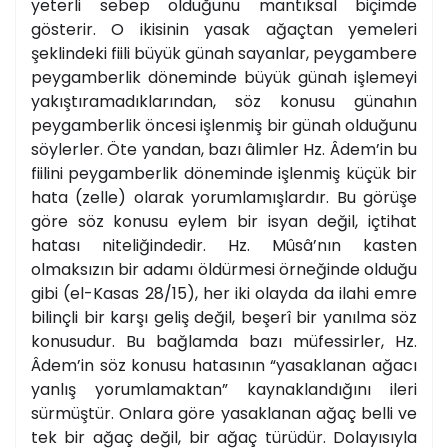
yeterli sebep olduğunu mantıksal biçimde
gösterir. O ikisinin yasak ağaçtan yemeleri
şeklindeki fiili büyük günah sayanlar, peygambere
peygamberlik döneminde büyük günah işlemeyi
yakıştıramadıklarından, söz konusu günahın
peygamberlik öncesi işlenmiş bir günah olduğunu
söylerler. Öte yandan, bazı âlimler Hz. Âdem’in bu
fiilini peygamberlik döneminde işlenmiş küçük bir
hata (zelle) olarak yorumlamışlardır. Bu görüşe
göre söz konusu eylem bir isyan değil, içtihat
hatası niteliğindedir. Hz. Mûsâ’nın kasten
olmaksızın bir adamı öldürmesi örneğinde olduğu
gibi (el-Kasas 28/15), her iki olayda da ilahi emre
bilinçli bir karşı geliş değil, beşerî bir yanılma söz
konusudur. Bu bağlamda bazı müfessirler, Hz.
Âdem’in söz konusu hatasının “yasaklanan ağacı
yanlış yorumlamaktan” kaynaklandığını ileri
sürmüştür. Onlara göre yasaklanan ağaç belli ve
tek bir ağaç değil, bir ağaç türüdür. Dolayısıyla