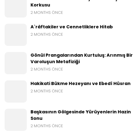
Korkusu
2 MONTHS ÖNCE
A`râftakiler ve Cennetliklere Hitab
2 MONTHS ÖNCE
Gönül Prangalarından Kurtuluş: Arınmış Bir
Varoluşun Metafiziği
2 MONTHS ÖNCE
Hakikati Bükme Hezeyanı ve Ebedî Hüsran
2 MONTHS ÖNCE
Başkasının Gölgesinde Yürüyenlerin Hazin
Sonu
2 MONTHS ÖNCE