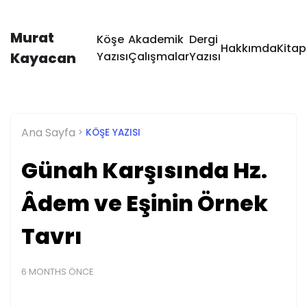
Murat
Köşe
Akademik
Dergi
Hakkımda
Kitap
Kayacan
Yazısı
Çalışmalar
Yazısı
Ana Sayfa
KÖŞE YAZISI
Günah Karşısında Hz.
Âdem ve Eşinin Örnek
Tavrı
6 MONTHS ÖNCE