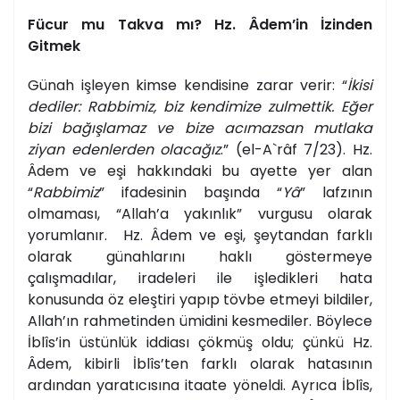
Fücur mu Takva mı? Hz. Âdem’in İzinden
Gitmek
Günah işleyen kimse kendisine zarar verir: “
İkisi
dediler: Rabbimiz, biz kendimize zulmettik. Eğer
bizi bağışlamaz ve bize acımazsan mutlaka
ziyan edenlerden olacağız
.” (el-A`râf 7/23). Hz.
Âdem ve eşi hakkındaki bu ayette yer alan
“
Rabbimiz
” ifadesinin başında “
Yâ
” lafzının
olmaması, “Allah’a yakınlık” vurgusu olarak
yorumlanır.
Hz. Âdem ve eşi, şeytandan farklı
olarak günahlarını haklı göstermeye
çalışmadılar, iradeleri ile işledikleri hata
konusunda öz eleştiri yapıp tövbe etmeyi bildiler,
Allah’ın rahmetinden ümidini kesmediler. Böylece
İblîs’in üstünlük iddiası çökmüş oldu; çünkü Hz.
Âdem, kibirli İblîs’ten farklı olarak hatasının
ardından yaratıcısına itaate yöneldi. Ayrıca İblîs,