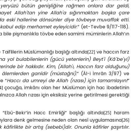
) yeryüzü bütün genişliğine rağmen onlara dar geldi,
 Nihayet Allah'tan yine Allah'a sığınmaktan başka çare
 da eski hallerine dönsünler diye tövbeye muvaffak etti.
 kabul edip merhamet eyleyicidir
.” (et-Tevbe 9/117-118).
 bile pişmanlıkla tövbe eden samimi müminlerin Allah’ın
Taiflilerin Müslümanlığı başlığı altında
ve haccın farz
[22]
a yol bulabilenlerin (gücü yetenlerin) Beyt'i (Kâ`be'yi)
erinde bir hakkıdır. Kim, (Allah'ı, Haccın farz olduğunu)
ah, âlemlerden ganîdir (müstağni)
.” (Âl-i İmrân 3/97) ve
e “
Haccı da umreyi de Allah (rızası) için tamamlayın!
”
çocuğa, imkânı olan her Müslüman için hac ibadetinin
4]
nızca Allah rızası için eksiksiz yerine getirilmesi gerektiği
 “Ebû-Bekr’in Hacc Emirliği” başlığı altında
haram
[25]
m aylara denk gelmesine neden olan nesî uygulamasına
[26]
firlikte bir artış (sebebi)dir. Onunla kâfirler şaşırtılır.