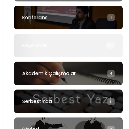
Konferans
1
Köşe Yazısı
897
Akademik Çalışmalar
4
Serbest Yazı
21