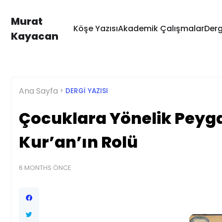
Murat
Köşe Yazısı
Akademik Çalışmalar
Derg
Kayacan
Ana Sayfa
DERGI YAZISI
Çocuklara Yönelik Peyg
Kur’an’ın Rolü
6 MONTHS ÖNCE