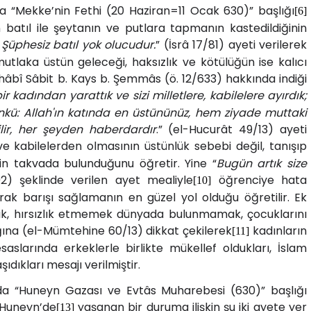
nda “Mekke’nin Fethi (20 Haziran=11 Ocak 630)” başlığı
[6]
n batıl ile şeytanın ve putlara tapmanın kastedildiğinin
. Şüphesiz batıl yok olucudur.
” (İsrâ 17/81) ayeti verilerek
laka üstün geleceği, haksızlık ve kötülüğün ise kalıcı
ahâbî Sâbit b. Kays b. Şemmâs (ö. 12/633) hakkında indiği
bir kadından yarattık ve sizi milletlere, kabilelere ayırdık;
ünkü: Allah'ın katında en üstününüz, hem ziyade muttaki
ilir, her şeyden haberdardır
.” (el-Hucurât 49/13) ayeti
ve kabilelerden olmasının üstünlük sebebi değil, tanışıp
n takvada bulunduğunu öğretir. Yine “
Bugün artık size
92) şeklinde verilen ayet mealiyle
öğrenciye hata
[10]
ak barışı sağlamanın en güzel yol olduğu öğretilir. Ek
k, hırsızlık etmemek dünyada bulunmamak, çocuklarını
ına (el-Mümtehine 60/13) dikkat çekilerek
kadınların
[11]
slarında erkeklerle birlikte mükellef oldukları, İslam
ıdıkları mesajı verilmiştir.
mında “Huneyn Gazası ve Evtâs Muharebesi (630)” başlığı
 Huneyn’de
yaşanan bir duruma ilişkin şu iki ayete yer
[13]