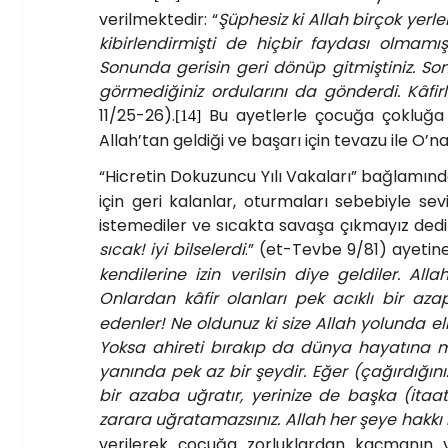
verilmektedir: “
Şüphesiz ki Allah birçok yerl
kibirlendirmişti de hiçbir faydası olmamı
Sonunda gerisin geri dönüp gitmiştiniz. Sonr
görmediğiniz ordularını da gönderdi. Kâfirl
11/25-26).
Bu ayetlerle çocuğa çokluğa 
[14]
Allah’tan geldiği ve başarı için tevazu ile O
“Hicretin Dokuzuncu Yılı Vakaları” bağlamınd
için geri kalanlar, oturmaları sebebiyle sev
istemediler ve sıcakta savaşa çıkmayız dediler
sıcak! iyi bilselerdi
.” (et-Tevbe 9/81) ayetin
kendilerine izin verilsin diye geldiler. Al
Onlardan kâfir olanları pek acıklı bir aza
edenler! Ne oldunuz ki size Allah yolunda eli
Yoksa ahireti bırakıp da dünya hayatına mı
yanında pek az bir şeydir. Eğer (çağırdığınız
bir azaba uğratır, yerinize de başka (itaat
zarara uğratamazsınız. Allah her şeye hakkı i
verilerek çocuğa zorluklardan kaçmanın