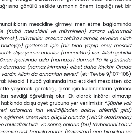
çağrısına gönüllü şekilde uymanın önem taşıdığı net bir
 münafıkların mescidine girmeyi men etme bağlamında
de (Kubâ mescidini ve mü’minleri) zarara uğratmak
dirmek), mü’minler arasına tefrika salmak, evvelce Allah
ı bekleyip) gözlemek için (bir bina yapıp onu) mescid
medik, diye yemin edenler (münafıklar) var. Allah şahitlik
ar. Onun içerisinde asla (namaza) durma! Tâ ilk gününde
nip durmana (namaz kılmana) elbet daha lâyıktır. Orada
vardır. Allah da arınanları sever.
” (et-Tevbe 9/107-108)
arak Mescid-i Kubâ yakınında inşa ettikleri mescitten söz
tle yaşamak gerektiği, çıkar için kullananların yalancı
ları sevdiği öğretilmiş olur. Ek olarak inkârcı olmayıp
akkında da şu ayet grubuna yer verilmiştir: “
Şüphe yok
 kalanlara izin verildiğinden dolayı affettiği gibi)
en eğrilmek üzereyken güçlük anında (Tebûk Gazâsında)
 muvaffak kıldı. Ve sonra, onların (bu) tövbelerini kabul
sirgeyip çok bağışlayandır. (Savaştan) geri bırakılan üç