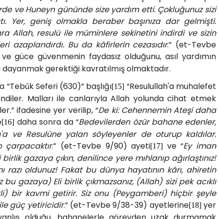
erde ve Huneyn gününde size yardım etti. Çokluğunuz sizi
ştı. Yer, geniş olmakla beraber başınıza dar gelmişti.
a Allah, resulü ile müminlere sekinetini indirdi ve sizin
eri azaplandırdı. Bu da kâfirlerin cezasıdır
.” (et-Tevbe
ve güce güvenmenin faydasız olduğunu, asıl yardımın
’na dayanmak gerektiği kavratılmış olmaktadır.
a “Tebûk Seferi (630)” başlığı
“Resulullah'a muhalefet
[15]
indiler. Malları ile canlarıyla Allah yolunda cihat etmek
.” ifadesine yer verilip, “
De ki: Cehennemin Ateşi daha
e
daha sonra da “
Bedevilerden özür bahane edenler,
[16]
lah'a ve Resulüne yalan söyleyenler de oturup kaldılar.
p çarpacaktır
.” (et-Tevbe 9/90) ayeti
ve “
Ey iman
[17]
 birlik gazaya çıkın, denilince yere mıhlanıp ağırlaştınız!
 razı oldunuz! Fakat bu dünya hayatının kârı, ahiretin
 bu gazaya) Eli birlik çıkmazsanız, (Allah) sizi pek acıklı
li) bir kavmi getirir. Siz onu (Peygamberi) hiçbir şeyle
le güç yetiricidir
.” (et-Tevbe 9/38-39) ayetlerine
yer
[18]
 yanlış olduğu, bahanelerle görevden uzak durmamak