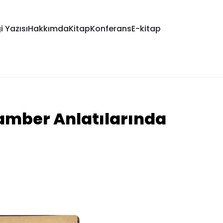
i Yazısı
Hakkımda
Kitap
Konferans
E-kitap
amber Anlatılarında