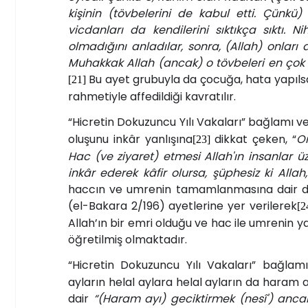
kişinin (tövbelerini de kabul etti. Çünkü
vicdanları da kendilerini sıktıkça sıktı.
olmadığını anladılar, sonra, (Allah) onları
Muhakkak Allah (ancak) o tövbeleri en çok
Bu ayet grubuyla da çocuğa, hata yapılsa
[21]
rahmetiyle affedildiği kavratılır.
“Hicretin Dokuzuncu Yılı Vakaları” bağlamı ve 
oluşunu inkâr yanlışına
dikkat çeken, “
On
[23]
Hac (ve ziyaret) etmesi Allah'ın insanlar üz
inkâr ederek kâfir olursa, şüphesiz ki All
haccın ve umrenin tamamlanmasına dair d
(el-Bakara 2/196) ayetlerine yer verilerek
[2
Allah’ın bir emri olduğu ve hac ile umrenin yal
öğretilmiş olmaktadır.
“Hicretin Dokuzuncu Yılı Vakaları” bağlamı
ayların helal aylara helal ayların da hara
dair
“(Haram ayı) geciktirmek (nesî') ancak kâ