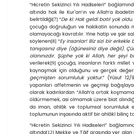
“Hicretin Sekizinci Yılı Hadiseleri” bağlamı
altında hak ile Kur'an’ın ve Allah’a ibadeti
belirtildiği
“
De ki: Hak geldi batıl yok oldu
[7]
çocuğa doğruluğun ve hakikatin sonunda mut
olamayacağı kavratılır. Yine hatip ve şair s
söylenen
“
Ey insanlar! Biz sizi bir erkekle 
[8]
tanışasınız diye (öğünesiniz diye değil). Ç
olanınızdır. Şüphe yok ki Allah, her şeyi b
verilerek
çocuğa, insanların farklı millet 
[9]
kaynaşmak için olduğunu ve gerçek değeri
geçmişten sorumluluk yoktur
.” (Yûsuf 12/
yapanları affetmenin ve geçmişi bağışlayar
olarak kadınlardan “Allah’a ortak koşmama
öldürmemek, asi olmamak üzere biat alındığ
da iman, ahlâk ve toplumsal sorumluluk esa
toplumunun inşasında aktif bir ahlâkî bilinç taş
“Hicretin Sekizinci Yılı Hadiseleri” bağla
altında
Mekke ve Tâif arasında yer alan
[12]