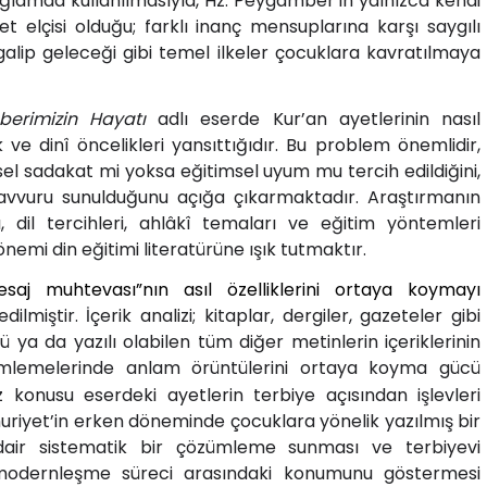
ağlamda kullanılmasıyla, Hz. Peygamber’in yalnızca kendi
t elçisi olduğu; farklı inanç mensuplarına karşı saygılı
galip geleceği gibi temel ilkeler çocuklara kavratılmaya
erimizin Hayatı
adlı eserde Kur’an ayetlerinin nasıl
ve dinî öncelikleri yansıttığıdır. Bu problem önemlidir,
el sadakat mi yoksa eğitimsel uyum mu tercih edildiğini,
avvuru sunulduğunu açığa çıkarmaktadır. Araştırmanın
, dil tercihleri, ahlâkî temaları ve eğitim yöntemleri
emi din eğitimi literatürüne ışık tutmaktır.
esaj muhtevası”nın asıl özelliklerini ortaya koymayı
dilmiştir. İçerik analizi; kitaplar, dergiler, gazeteler gibi
 ya da yazılı olabilen tüm diğer metinlerin içeriklerinin
mlemelerinde anlam örüntülerini ortaya koyma gücü
onusu eserdeki ayetlerin terbiye açısından işlevleri
riyet’in erken döneminde çocuklara yönelik yazılmış bir
 dair sistematik bir çözümleme sunması ve terbiyevi
e modernleşme süreci arasındaki konumunu göstermesi