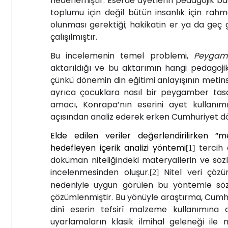
hedeflemiştir. Eserde ayetlerin pedagojik b
toplumu için değil bütün insanlık için rahme
olunması gerektiği; hakikatin er ya da geç 
çalışılmıştır.
Bu incelemenin temel problemi,
Peygamb
aktarıldığı ve bu aktarımın hangi pedagojik 
çünkü dönemin din eğitimi anlayışının metins
ayrıca çocuklara nasıl bir peygamber tas
amacı, Konrapa’nın eserini ayet kullanımı
açısından analiz ederek erken Cumhuriyet dön
Elde edilen veriler değerlendirilirken “m
hedefleyen içerik analizi yöntemi
tercih e
[1]
doküman niteliğindeki materyallerin ve sözlü
incelenmesinden oluşur.
Nitel veri çözü
[2]
nedeniyle uygun görülen bu yöntemle söz k
çözümlenmiştir. Bu yönüyle araştırma, Cumhu
dinî eserin tefsirî malzeme kullanımına
uyarlamaların klasik ilmihal geleneği il