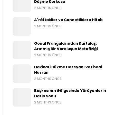
Düşme Korkusu
2 MONTHS ÖNCE
A`râftakiler ve Cennetliklere Hitab
2 MONTHS ÖNCE
Gönül Prangalarından Kurtuluş:
Arınmış Bir Varoluşun Metafiziği
2 MONTHS ÖNCE
Hakikati Bükme Hezeyanı ve Ebedî
Hüsran
2 MONTHS ÖNCE
Başkasının Gölgesinde Yürüyenlerin
Hazin Sonu
2 MONTHS ÖNCE