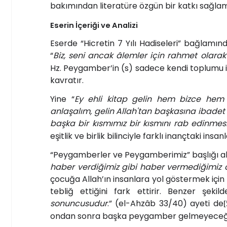
bakımından literatüre özgün bir katkı sağla
Eserin İçeriği ve Analizi
Eserde “Hicretin 7 Yılı Hadiseleri” bağlamın
“
Biz, seni ancak âlemler için rahmet olara
Hz. Peygamber’in (s) sadece kendi toplumu içi
kavratır.
Yine “
Ey ehli kitap gelin hem bizce hem 
anlaşalım, gelin Allah'tan başkasına ibadet
başka bir kısmımız bir kısmını rab edinmes
eşitlik ve birlik bilinciyle farklı inançtaki ins
“Peygamberler ve Peygamberimiz” başlığı alt
haber verdiğimiz gibi haber vermediğimiz 
çocuğa Allah’ın insanlara yol göstermek için
tebliğ ettiğini fark ettirir. Benzer şekild
sonuncusudur
.” (el-Ahzâb 33/40) ayeti de
[
ondan sonra başka peygamber gelmeyeceğin