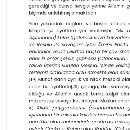
gerektiği ve dünya sevgisi yerine Allah’ın 
biçimde anlatılmış olmaktadır.
Yine yukarıdaki bağlam ve başlık altında
kitapta şu ayetlere yer verilmiştir: “
Bir 
(içlerinden) küfrü (gizlemek veya kuvvetlen
ve Resulü ile savaşanı (Ebu Âmir-i Fâsık’
edinenler ve biz iyilikten başka bir şey iste
eder ki onlar şeksiz, şüphesiz yalancıdırl
takva üzerine kurulan Mescid, içinde yeki
tertemiz olmalarına arzu etmekte olan erler 
Münafıkların ayrılık ve nifak mescidi ol
[19]
eden bu ayetlerle
çocuğa, dini samimiye
[20]
olduğu ve Allah’ın ancak temiz kalpli olan
mazeretsiz savaşa katılmayan Müslümanlar h
ki, Allah, peygamberini (muharebeden geri
içlerinden bir takımın kalbleri hemen hem
ona tâbi olan muhacirlerle ensârı da tövbeye
eyledi. Çünkü o, Rahîm olan Raûftur. (Çok e