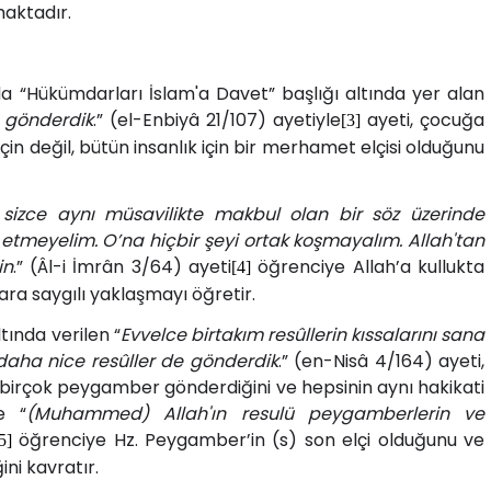
maktadır.
da “Hükümdarları İslam'a Davet” başlığı altında yer alan
k gönderdik
.” (el-Enbiyâ 21/107) ayetiyle
ayeti, çocuğa
[3]
n değil, bütün insanlık için bir merhamet elçisi olduğunu
sizce aynı müsavilikte makbul olan bir söz üzerinde
 etmeyelim. O’na hiçbir şeyi ortak koşmayalım. Allah'tan
in
.” (Âl-i İmrân 3/64) ayeti
öğrenciye Allah’a kullukta
[4]
anlara saygılı yaklaşmayı öğretir.
ında verilen “
Evvelce birtakım resûllerin kıssalarını sana
daha nice resûller de gönderdik
.” (en-Nisâ 4/164) ayeti,
 birçok peygamber gönderdiğini ve hepsinin aynı hakikati
e “
(Muhammed) Allah'ın resulü peygamberlerin ve
öğrenciye Hz. Peygamber’in (s) son elçi olduğunu ve
5]
i kavratır.