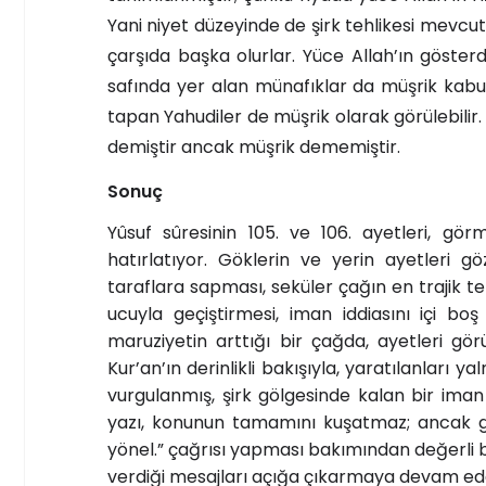
Yani niyet düzeyinde de şirk tehlikesi mevcut
çarşıda başka olurlar. Yüce Allah’ın göster
safında yer alan münafıklar da müşrik kabul e
tapan Yahudiler de müşrik olarak görülebilir. 
demiştir ancak müşrik dememiştir.
Sonuç
Yûsuf sûresinin 105. ve 106. ayetleri, g
hatırlatıyor. Göklerin ve yerin ayetleri
taraflara sapması, seküler çağın en trajik te
ucuyla geçiştirmesi, iman iddiasını içi boş
maruziyetin arttığı bir çağda, ayetleri g
Kur’an’ın derinlikli bakışıyla, yaratılanları
vurgulanmış, şirk gölgesinde kalan bir iman 
yazı, konunun tamamını kuşatmaz; ancak 
yönel.” çağrısı yapması bakımından değerli b
verdiği mesajları açığa çıkarmaya devam ed