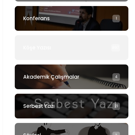
Konferans
1
Köşe Yazısı
897
Akademik Çalışmalar
4
Serbest Yazı
21