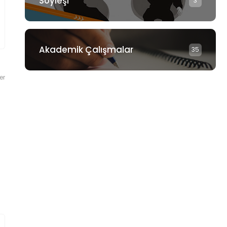
Söyleşi
3
Akademik Çalışmalar
35
er