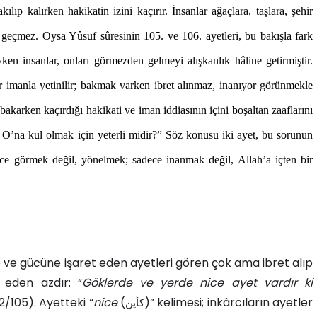
ılıp kalırken hakikatin izini kaçırır. İnsanlar ağaçlara, taşlara, şehir
 geçmez. Oysa Yûsuf sûresinin 105. ve 106. ayetleri, bu bakışla fark
ken insanlar, onları görmezden gelmeyi alışkanlık hâline getirmiştir.
ir imanla yetinilir; bakmak varken ibret alınmaz, inanıyor görünmekle
akarken kaçırdığı hakikati ve iman iddiasının içini boşaltan zaaflarını
, O’na kul olmak için yeterli midir?” Söz konusu iki ayet, bu sorunun
dece görmek değil, yönelmek; sadece inanmak değil, Allah’a içten bir
e ve gücüne işaret eden ayetleri gören çok ama ibret alıp
eden azdır: “
Göklerde ve yerde nice ayet vardır ki
12/105). Ayetteki “
nice
(
)
” kelimesi; inkârcıların ayetler
كأين