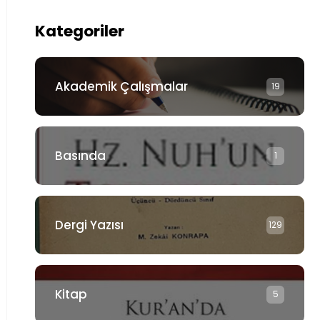
Kategoriler
Akademik Çalışmalar
19
Basında
1
Dergi Yazısı
129
Kitap
5