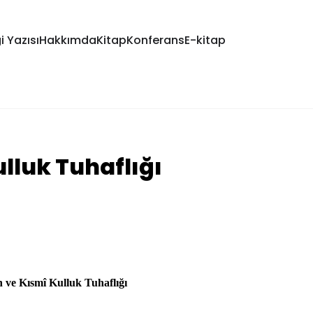
i Yazısı
Hakkımda
Kitap
Konferans
E-kitap
ulluk Tuhaflığı
n ve Kısmî Kulluk Tuhaflığı