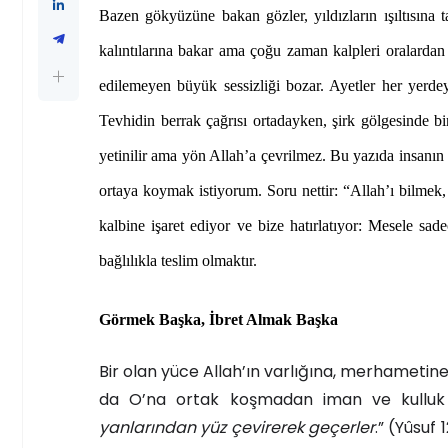
Bazen gökyüzüne bakan gözler, yıldızların ışıltısına tak
kalıntılarına bakar ama çoğu zaman kalpleri oralardan
edilemeyen büyük sessizliği bozar. Ayetler her yerdey
Tevhidin berrak çağrısı ortadayken, şirk gölgesinde b
yetinilir ama yön Allah’a çevrilmez. Bu yazıda insanın b
ortaya koymak istiyorum. Soru nettir: “Allah’ı bilmek
kalbine işaret ediyor ve bize hatırlatıyor: Mesele sa
bağlılıkla teslim olmaktır.
Görmek Başka, İbret Almak Başka
Bir olan yüce Allah’ın varlığına, merhametin
da O’na ortak koşmadan iman ve kulluk 
yanlarından yüz çevirerek geçerler
.” (Yûsuf 