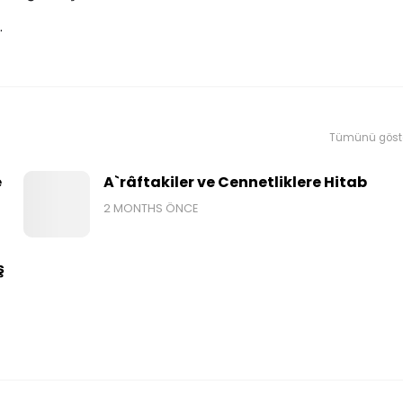
.
Tümünü göst
e
A`râftakiler ve Cennetliklere Hitab
2 MONTHS ÖNCE
ş