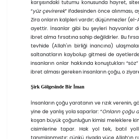
karşısındaki tutumu konusunda hayret, sitem
“
yüz çevirerek
” ifadesinden önce alınması, a
Zira onların kalpleri vardır; düşünmezler (el-A
ayettir. İnsanlar gibi bu şeyleri hayvanla
ibret alma fırsatına sahip değildirler. Bu fı
tevhide (Allah'ın birliği inancına) ulaşmala
saltanatların kaybolup gitmesi de ayetlerden 
insanların onlar hakkında konuştukları “söz” 
ibret alması gereken insanların çoğu, o ziyare
Şirk Gölgesinde Bir İman
İnsanların çoğu yaratanın ve rızık verenin, g
yine de yanlış yola saparlar: “
Onların çoğu a
koşan büyük çoğunluğun kimisi meleklere kimis
cisimlerine tapar. Hak yol tek, batıl yollar
tanımlanmıştır; çünkü riyada yüce Allah’ın rı