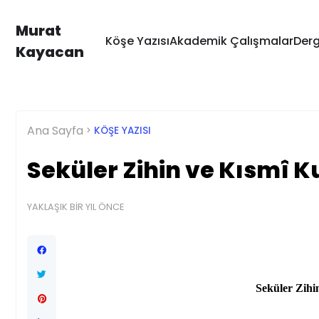
Murat
Köşe Yazısı
Akademik Çalışmalar
Derg
Kayacan
Ana Sayfa
KÖŞE YAZISI
Seküler Zihin ve Kısmî K
YAKLAŞIK BIR YIL ÖNCE
Seküler Zihi