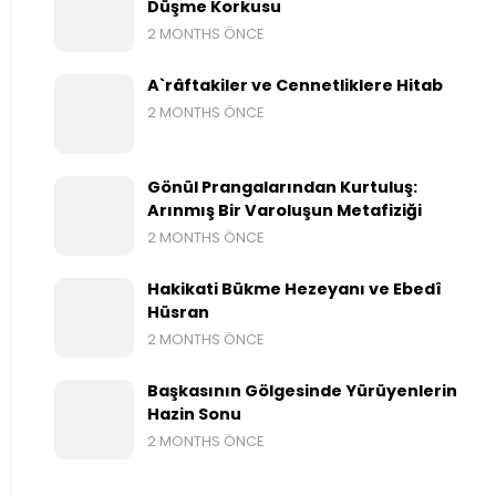
Düşme Korkusu
2 MONTHS ÖNCE
A`râftakiler ve Cennetliklere Hitab
2 MONTHS ÖNCE
Gönül Prangalarından Kurtuluş:
Arınmış Bir Varoluşun Metafiziği
2 MONTHS ÖNCE
Hakikati Bükme Hezeyanı ve Ebedî
Hüsran
2 MONTHS ÖNCE
Başkasının Gölgesinde Yürüyenlerin
Hazin Sonu
2 MONTHS ÖNCE