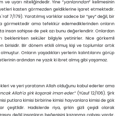
 ve uyarı niteliğindedir.
Yine “
yanlarından
”
kelimesinin
yetleri kasten görmezden geldiklerine işaret etmektedir.
`raf 7/179). Yaratılmış varlıklar sadece bir “şey” değil, bir
r da görmektedir ama tefekkür edemediklerinden onların
rsata insan sahipse de pek azı bunu değerlendirir. Onlardan
rı beklenirken seküler bilgiyle yetinirler. Nice görkemli
birisidir. Bir dönem etkili olmuş kişi ve toplumlar artık
olmuştur. Onların yaşadıkları yerlerin kalıntılarını görüp
tlerinin ardından ne yazık ki ibret almış gibi yaşamaz.
ökleri ve yeri yaratanın Allah olduğunu kabul ederler ama
ncak Allah'a şirk koşarak iman eder
.” (Yûsuf 12/106). Şirk
i putlara kimisi birbirine kimisi hayvanlara kimisi de gök
 çeşitlidir. Hadislerde riya, şirkin gizli çeşidi olarak
zasını değil insanların beğenisini kazanma çabası vardır.