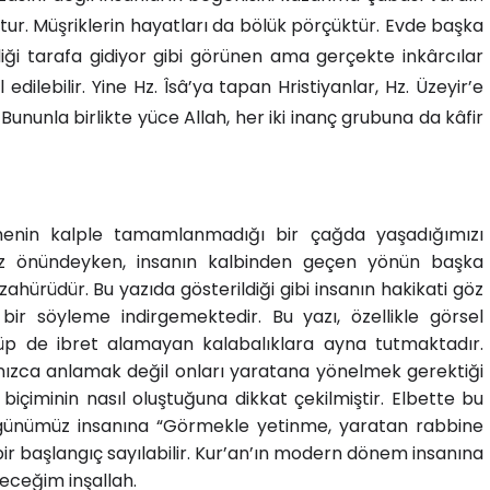
tur. Müşriklerin hayatları da bölük pörçüktür. Evde başka
diği tarafa gidiyor gibi görünen ama gerçekte inkârcılar
dilebilir. Yine Hz. Îsâ’ya tapan Hristiyanlar, Hz. Üzeyir’e
Bununla birlikte yüce Allah, her iki inanç grubuna da kâfir
örmenin kalple tamamlanmadığı bir çağda yaşadığımızı
 göz önündeyken, insanın kalbinden geçen yönün başka
zahürüdür. Bu yazıda gösterildiği gibi insanın hakikati göz
 bir söyleme indirgemektedir. Bu yazı, özellikle görsel
örüp de ibret alamayan kalabalıklara ayna tutmaktadır.
 yalnızca anlamak değil onları yaratana yönelmek gerektiği
biçiminin nasıl oluştuğuna dikkat çekilmiştir. Elbette bu
günümüz insanına “Görmekle yetinme, yaratan rabbine
ir başlangıç sayılabilir. Kur’an’ın modern dönem insanına
eceğim inşallah.