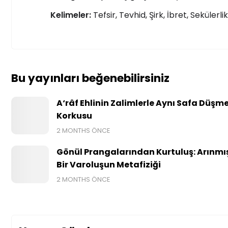
Kelimeler:
Tefsir, Tevhid, Şirk, İbret, Sekülerlik
Bu yayınları beğenebilirsiniz
A‘râf Ehlinin Zalimlerle Aynı Safa Düşm
Korkusu
2 MONTHS ÖNCE
Gönül Prangalarından Kurtuluş: Arınmı
Bir Varoluşun Metafiziği
2 MONTHS ÖNCE