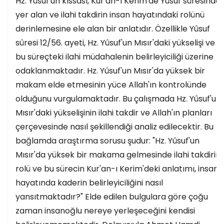
Hz. Yûsuf'un kıssası, Kur'an-ı Kerim'de Yûsuf sûresinde
yer alan ve ilahi takdirin insan hayatındaki rolünü
derinlemesine ele alan bir anlatıdır. Özellikle Yûsuf
sûresi 12/56. ayeti, Hz. Yûsuf'un Mısır'daki yükselişi ve
bu süreçteki ilahi müdahalenin belirleyiciliği üzerine
odaklanmaktadır. Hz. Yûsuf'un Mısır'da yüksek bir
makam elde etmesinin yüce Allah'ın kontrolünde
olduğunu vurgulamaktadır. Bu çalışmada Hz. Yûsuf'un
Mısır'daki yükselişinin ilahi takdir ve Allah'ın planları
çerçevesinde nasıl şekillendiği analiz edilecektir. Bu
bağlamda araştırma sorusu şudur: "Hz. Yûsuf'un
Mısır'da yüksek bir makama gelmesinde ilahi takdirin
rolü ve bu sürecin Kur'an-ı Kerim'deki anlatımı, insan
hayatında kaderin belirleyiciliğini nasıl
yansıtmaktadır?" Elde edilen bulgulara göre çoğu
zaman insanoğlu nereye yerleşeceğini kendisi