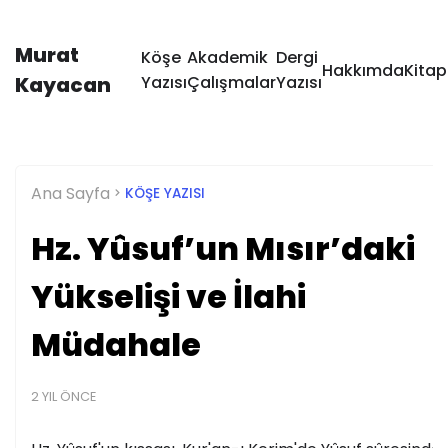
Murat
Köşe
Akademik
Dergi
Hakkımda
Kitap
Kayacan
Yazısı
Çalışmalar
Yazısı
Ana Sayfa
KÖŞE YAZISI
Hz. Yûsuf’un Mısır’daki
Yükselişi ve İlahi
Müdahale
2 YIL ÖNCE