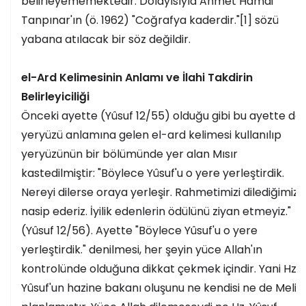
belirleyememektedir. Dolayısıyla Ahmet Hamdi
Tanpınar'ın (ö. 1962) "Coğrafya kaderdir."[1] sözü
yabana atılacak bir söz değildir.
el-Ard Kelimesinin Anlamı ve İlahi Takdirin
Belirleyiciliği
Önceki ayette (Yûsuf 12/55) olduğu gibi bu ayette de
yeryüzü anlamına gelen el-ard kelimesi kullanılıp
yeryüzünün bir bölümünde yer alan Mısır
kastedilmiştir: "Böylece Yûsuf'u o yere yerleştirdik.
Nereyi dilerse oraya yerleşir. Rahmetimizi dilediğimize
nasip ederiz. İyilik edenlerin ödülünü ziyan etmeyiz."
(Yûsuf 12/56). Ayette "Böylece Yûsuf'u o yere
yerleştirdik." denilmesi, her şeyin yüce Allah'ın
kontrolünde olduğuna dikkat çekmek içindir. Yani Hz.
Yûsuf'un hazine bakanı oluşunu ne kendisi ne de Melik