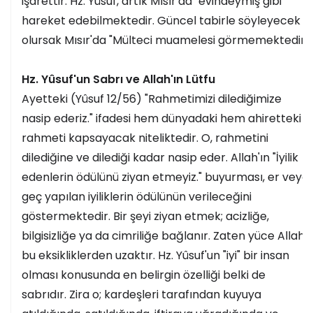
işarettir. Hz. Yûsuf, artık Mısır'da "evindeymiş gibi"
hareket edebilmektedir. Güncel tabirle söyleyecek
olursak Mısır'da "Mülteci muamelesi görmemektedir."
Hz. Yûsuf'un Sabrı ve Allah'ın Lütfu
Ayetteki (Yûsuf 12/56) "Rahmetimizi dilediğimize
nasip ederiz." ifadesi hem dünyadaki hem ahiretteki
rahmeti kapsayacak niteliktedir. O, rahmetini
dilediğine ve dilediği kadar nasip eder. Allah'ın "İyilik
edenlerin ödülünü ziyan etmeyiz." buyurması, er veya
geç yapılan iyiliklerin ödülünün verileceğini
göstermektedir. Bir şeyi ziyan etmek; acizliğe,
bilgisizliğe ya da cimriliğe bağlanır. Zaten yüce Allah
bu eksikliklerden uzaktır. Hz. Yûsuf'un "iyi" bir insan
olması konusunda en belirgin özelliği belki de
sabrıdır. Zira o; kardeşleri tarafından kuyuya