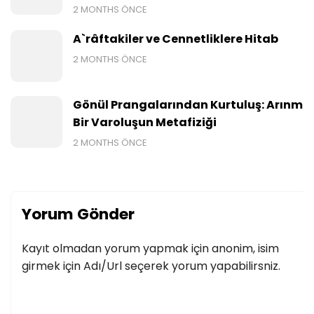
2 MONTHS ÖNCE
A`râftakiler ve Cennetliklere Hitab
2 MONTHS ÖNCE
Gönül Prangalarından Kurtuluş: Arınmış
Bir Varoluşun Metafiziği
2 MONTHS ÖNCE
Yorum Gönder
Kayıt olmadan yorum yapmak için anonim, isim
girmek için Adı/Url seçerek yorum yapabilirsniz.