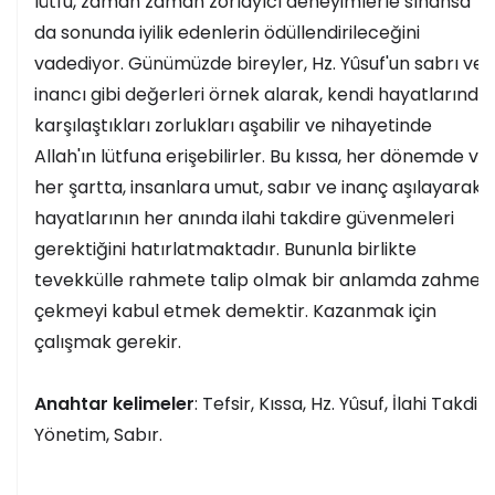
lütfu, zaman zaman zorlayıcı deneyimlerle sınansa
da sonunda iyilik edenlerin ödüllendirileceğini
vadediyor. Günümüzde bireyler, Hz. Yûsuf'un sabrı ve
inancı gibi değerleri örnek alarak, kendi hayatlarında
karşılaştıkları zorlukları aşabilir ve nihayetinde
Allah'ın lütfuna erişebilirler. Bu kıssa, her dönemde ve
her şartta, insanlara umut, sabır ve inanç aşılayarak,
hayatlarının her anında ilahi takdire güvenmeleri
gerektiğini hatırlatmaktadır. Bununla birlikte
tevekkülle rahmete talip olmak bir anlamda zahmet
çekmeyi kabul etmek demektir. Kazanmak için
çalışmak gerekir.
Anahtar kelimeler
: Tefsir, Kıssa, Hz. Yûsuf, İlahi Takdir,
Yönetim, Sabır.