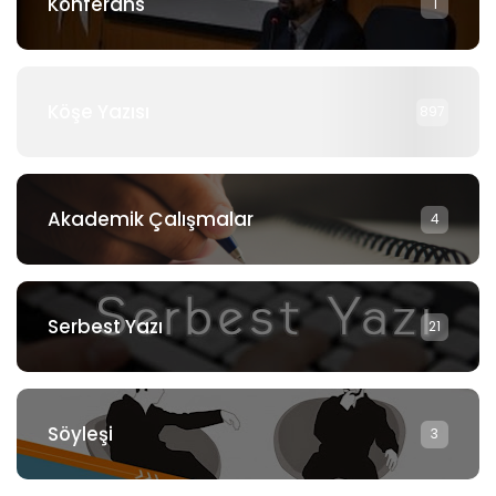
Konferans
1
Köşe Yazısı
897
Akademik Çalışmalar
4
Serbest Yazı
21
Söyleşi
3