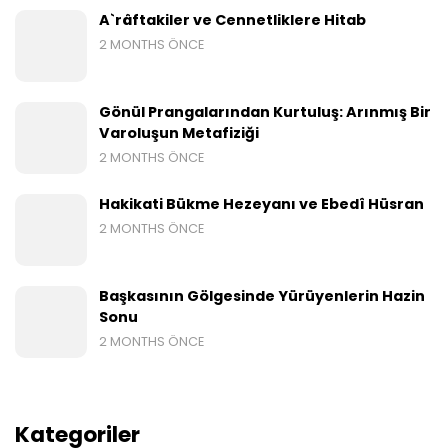
A`râftakiler ve Cennetliklere Hitab
2 MONTHS ÖNCE
Gönül Prangalarından Kurtuluş: Arınmış Bir
Varoluşun Metafiziği
2 MONTHS ÖNCE
Hakikati Bükme Hezeyanı ve Ebedî Hüsran
2 MONTHS ÖNCE
Başkasının Gölgesinde Yürüyenlerin Hazin
Sonu
2 MONTHS ÖNCE
Kategoriler