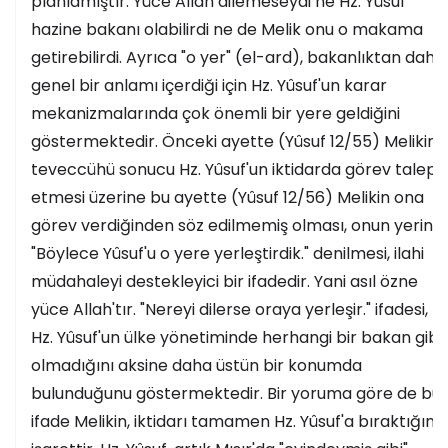
planlamıştır. Yüce Allah dilemeseydi ne Hz. Yûsuf
hazine bakanı olabilirdi ne de Melik onu o makama
getirebilirdi. Ayrıca "o yer" (el-ard), bakanlıktan daha
genel bir anlamı içerdiği için Hz. Yûsuf'un karar
mekanizmalarında çok önemli bir yere geldiğini
göstermektedir. Önceki ayette (Yûsuf 12/55) Melikin
teveccühü sonucu Hz. Yûsuf'un iktidarda görev talep
etmesi üzerine bu ayette (Yûsuf 12/56) Melikin ona
görev verdiğinden söz edilmemiş olması, onun yerine
"Böylece Yûsuf'u o yere yerleştirdik." denilmesi, ilahi
müdahaleyi destekleyici bir ifadedir. Yani asıl özne
yüce Allah'tır. "Nereyi dilerse oraya yerleşir." ifadesi,
Hz. Yûsuf'un ülke yönetiminde herhangi bir bakan gibi
olmadığını aksine daha üstün bir konumda
bulunduğunu göstermektedir. Bir yoruma göre de bu
ifade Melikin, iktidarı tamamen Hz. Yûsuf'a bıraktığına