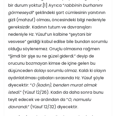
bir durum yoktur.
[1]
Ayrıca “
rabbinin burhanını
görmeseydi
” şeklindeki şart cümlesinin yanıtının
gizli (mahzuf) olması, öncesindeki bilgi nedeniyle
gereksizdir. Kadının tutum ve davranışları
nedeniyle Hz. Yûsuf’un kalbine “şeytani bir
vesvese” geldiği kabul edilse bile bundan sorumlu
olduğu söylenemez. Oruçlu olmasına rağmen
“Şimdi bir şişe su ne güzel giderdi.” deyip de
orucunu bozmayan kimse de içine gelen bu
düşünceden dolayı sorumlu olmaz. Kaldı ki olayın
aydınlatılması çabaları sırasında Hz. Yûsuf şöyle
diyecektir: “
O (kadın), benden murat almak
istedi.
” (Yûsuf 12/26). Kadın da daha sonra bunu
teyit edecek ve ardından da “
O, namuslu
davrandı.
” (Yûsuf 12/32) diyecektir.