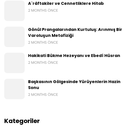
A`râftakiler ve Cennetliklere Hitab
2 MONTHS ÖNCE
Gönül Prangalarından Kurtuluş: Arınmış Bir
Varoluşun Metafiziği
2 MONTHS ÖNCE
Hakikati Bükme Hezeyanı ve Ebedî Hüsran
2 MONTHS ÖNCE
Başkasının Gölgesinde Yürüyenlerin Hazin
Sonu
2 MONTHS ÖNCE
Kategoriler