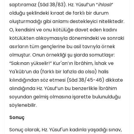
saptıramaz (Sâd 38/83). Hz. Yûsuf’un “
ihlaslı
”
olduğu şeklindeki kıraat de farklı bir durum
oluşturmadığı gibi anlamı destekleyici niteliktedir.
O, kendisini ve onu kötülüğe davet eden kadını
kötülükten alıkoymasıyla dönemindeki ve sonraki
asırların tüm gençlerine bu asil tavrıyla örnek
olmuştur. Onun örnekliği şu şiarda somutlaşır:
“Sakınan yükselir!” Kur'an’ın İbrâhim, İshak ve
Ya'kūb’un da (farklı bir lafızla da olsa) halis
kılındığından söz etmesi (Sâd 38/45-46) dikkate
alındığında Hz. Yûsuf’un bu benzerlikle İbrâhim
soyundan gelmiş olmasına işarette bulunulduğu
söylenebilir.
Sonuç
Sonuç olarak, Hz. Yûsuf'un kadınla yaşadığı sınav,