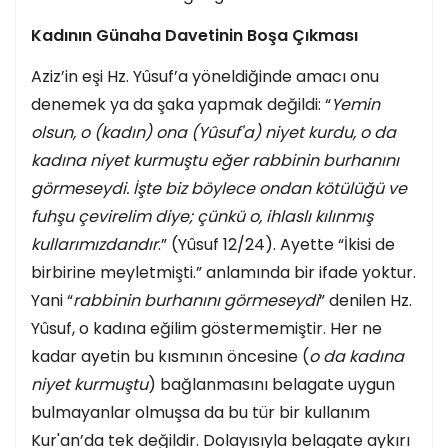
Kadının Günaha Davetinin Boşa Çıkması
Aziz’in eşi Hz. Yûsuf’a yöneldiğinde amacı onu
denemek ya da şaka yapmak değildi: “
Yemin
olsun, o (kadın) ona (Yûsuf'a) niyet kurdu, o da
kadına niyet kurmuştu eğer rabbinin burhanını
görmeseydi. İşte biz böylece ondan kötülüğü ve
fuhşu çevirelim diye; çünkü o, ihlaslı kılınmış
kullarımızdandır
.” (Yûsuf 12/24). Ayette “İkisi de
birbirine meyletmişti.” anlamında bir ifade yoktur.
Yani “
rabbinin burhanını görmeseydi
” denilen Hz.
Yûsuf, o kadına eğilim göstermemiştir. Her ne
kadar ayetin bu kısmının öncesine (
o da kadına
niyet kurmuştu
) bağlanmasını belagate uygun
bulmayanlar olmuşsa da bu tür bir kullanım
Kur'an’da tek değildir. Dolayısıyla belagate aykırı