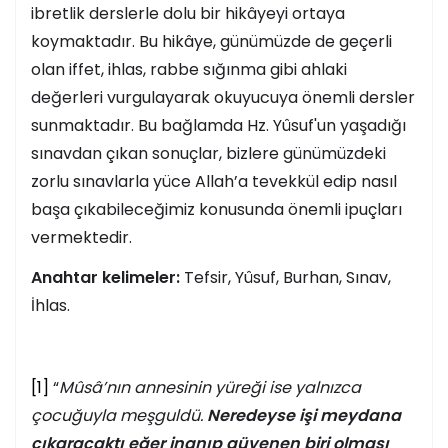
ibretlik derslerle dolu bir hikâyeyi ortaya
koymaktadır. Bu hikâye, günümüzde de geçerli
olan iffet, ihlas, rabbe sığınma gibi ahlaki
değerleri vurgulayarak okuyucuya önemli dersler
sunmaktadır. Bu bağlamda Hz. Yûsuf'un yaşadığı
sınavdan çıkan sonuçlar, bizlere günümüzdeki
zorlu sınavlarla yüce Allah’a tevekkül edip nasıl
başa çıkabileceğimiz konusunda önemli ipuçları
vermektedir.
Anahtar kelimeler:
Tefsir, Yûsuf, Burhan, Sınav,
İhlas.
[1]
“
Mûsâ’nın annesinin yüreği ise yalnızca
çocuğuyla meşguldü.
Neredeyse işi meydana
çıkaracaktı eğer inanıp güvenen biri olması