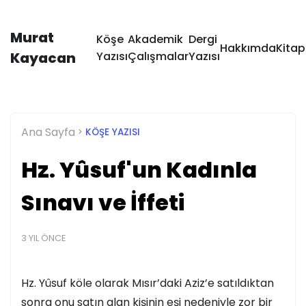
Murat
Köşe
Akademik
Dergi
Hakkımda
Kitap
Kayacan
Yazısı
Çalışmalar
Yazısı
Ana Sayfa
KÖŞE YAZISI
Hz. Yûsuf'un Kadınla
Sınavı ve İffeti
3 YIL ÖNCE
Hz. Yûsuf köle olarak Mısır’daki Aziz’e satıldıktan
sonra onu satın alan kişinin eşi nedeniyle zor bir