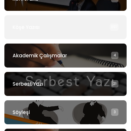
Köşe Yazısı
897
Akademik Çalışmalar
4
Serbest Yazı
21
Söyleşi
3