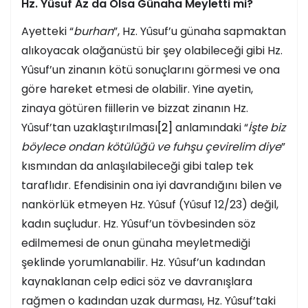
Hz. Yûsuf Az da Olsa Günaha Meyletti mi?
Ayetteki “
burhan
”, Hz. Yûsuf’u günaha sapmaktan
alıkoyacak olağanüstü bir şey olabileceği gibi Hz.
Yûsuf’un zinanın kötü sonuçlarını görmesi ve ona
göre hareket etmesi de olabilir. Yine ayetin,
zinaya götüren fiillerin ve bizzat zinanın Hz.
Yûsuf’tan uzaklaştırılması
[2]
anlamındaki “
İşte biz
böylece ondan kötülüğü ve fuhşu çevirelim diye
”
kısmından da anlaşılabileceği gibi talep tek
taraflıdır. Efendisinin ona iyi davrandığını bilen ve
nankörlük etmeyen Hz. Yûsuf (Yûsuf 12/23) değil,
kadın suçludur. Hz. Yûsuf’un tövbesinden söz
edilmemesi de onun günaha meyletmediği
şeklinde yorumlanabilir. Hz. Yûsuf’un kadından
kaynaklanan celp edici söz ve davranışlara
rağmen o kadından uzak durması, Hz. Yûsuf’taki