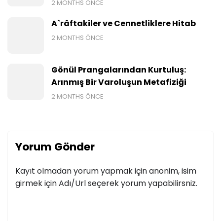
2 MONTHS ÖNCE
A`râftakiler ve Cennetliklere Hitab
2 MONTHS ÖNCE
Gönül Prangalarından Kurtuluş:
Arınmış Bir Varoluşun Metafiziği
2 MONTHS ÖNCE
Yorum Gönder
Kayıt olmadan yorum yapmak için anonim, isim
girmek için Adı/Url seçerek yorum yapabilirsniz.