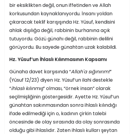
bir eksiklikten değil, onun iffetinden ve Allah
korkusundan kaynaklanıyordu. İnsanı yoldan
çıkaracak teklif karışışında Hz. Yûsuf, kendisini
ahlak dışılığa değil, rabbinin burhanına açık
tutuyordu. Gözü günahı değil, rabbinin delilini
görüyordu. Bu sayede günahtan uzak kalabildi.
Hz. Yûsuf’un İhlaslı Kılınmasının Kapsamı
Günaha davet karşısında “
Allah'a sığınırım!
”
(Yûsuf 12/23) diyen Hz. Yûsuf’un ilahi destekle
“
ihlaslı kılınmış
” olması, “örnek insan” olarak
seçilmişliğinin göstergesidir. Ayette Hz. Yûsuf’un
günahtan sakınmasından sonra ihlaslı kılındığı
ifade edilmediği için o, kadının çirkin talebi
öncesinde de olay sırasında da olay sonrasında
olduğu gibi ihlaslıdır. Zaten ihlaslı kulları şeytan