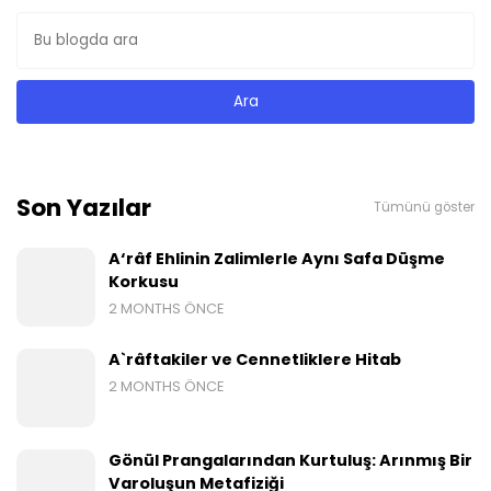
Son Yazılar
Tümünü göster
A‘râf Ehlinin Zalimlerle Aynı Safa Düşme
Korkusu
2 MONTHS ÖNCE
A`râftakiler ve Cennetliklere Hitab
2 MONTHS ÖNCE
Gönül Prangalarından Kurtuluş: Arınmış Bir
Varoluşun Metafiziği