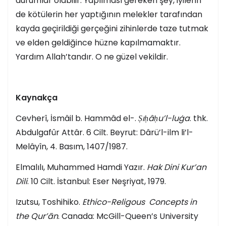
durumlar olabilir. Yapılması gereken şey, iyilerin
de kötülerin her yaptığının melekler tarafından
kayda geçirildiği gerçeğini zihinlerde taze tutmak
ve elden geldiğince hüzne kapılmamaktır.
Yardım Allah’tandır. O ne güzel vekildir.
Kaynakça
Cevherî, İsmâil b. Hammâd el-.
Ṣıḥâḥu’l-luġa
. thk.
Abdulgafûr Attâr. 6 Cilt. Beyrut: Dârü’l-ilm li’l-
Melâyîn, 4. Basım, 1407/1987.
Elmalılı, Muhammed Hamdi Yazır.
Hak Dini Kur’an
Dili
. 10 Cilt. İstanbul: Eser Neşriyat, 1979.
Izutsu, Toshihiko.
Ethico-Religous Concepts in
the Qur’ān
. Canada: McGill-Queen’s University