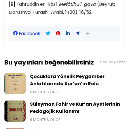
[9]
Fahruddin er-Râzî,
Mefâtihu’l-gayb
(Beyrut:
Daru İhyai Turasi’l-Arabi, 1420), 16/52.
Facebook
Bu yayınları beğenebilirsiniz
Tümünü göster
Çocuklara Yönelik Peygamber
Anlatılarında Kur’an’ın Rolü
6 MONTHS ÖNCE
Süleyman Fahir ve Kur’an Ayetlerinin
Pedagojik Kullanımı
6 MONTHS ÖNCE