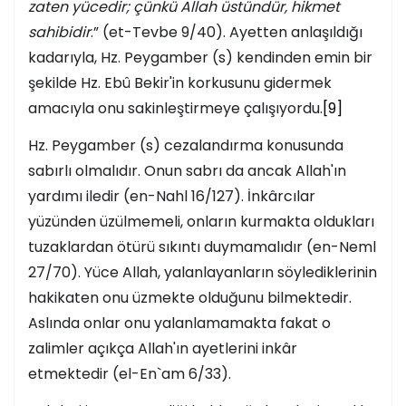
zaten yücedir; çünkü Allah üstündür, hikmet
sahibidir
.” (et-Tevbe 9/40). Ayetten anlaşıldığı
kadarıyla, Hz. Peygamber (s) kendinden emin bir
şekilde Hz. Ebû Bekir'in korkusunu gidermek
amacıyla onu sakinleştirmeye çalışıyordu.
[9]
Hz. Peygamber (s) cezalandırma konusunda
sabırlı olmalıdır. Onun sabrı da ancak Allah'ın
yardımı iledir (en-Nahl 16/127). İnkârcılar
yüzünden üzülmemeli, onların kurmakta oldukları
tuzaklardan ötürü sıkıntı duymamalıdır (en-Neml
27/70). Yüce Allah, yalanlayanların söylediklerinin
hakikaten onu üzmekte olduğunu bilmektedir.
Aslında onlar onu yalanlamamakta fakat o
zalimler açıkça Allah'ın ayetlerini inkâr
etmektedir (el-En`am 6/33).