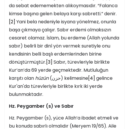
da sebat edememekten alıkoymasıdır. “Falanca
kimse başına gelen belaya karşı sabretti.” denir.
[2]
Yani bela nedeniyle isyana yönelmez, onunla
başa çıkmaya çalışır. Sabır erdemi olmaksızın
cesaret olamaz. İslam, bu erdeme (Allah yolunda
sabır) belirli bir dinî yön vermek suretiyle onu
kendisinin belli başlı erdemlerinden birine
dönüştürmüştür.
[3]
Sabır, türevleriyle birlikte
Kur’an’da 69 yerde geçmektedir. Mutluluğun
karşıtı olan
hüzün
(حزن) kelimesine
[4]
gelince
Kur'an'da türevleriyle birlikte kırk iki yerde
bulunmaktadır.
Hz. Peygamber (s) ve Sabır
Hz. Peygamber (s), yüce Allah’a ibadet etmeli ve
bu konuda sabırlı olmalıdır (Meryem 19/65). Aile