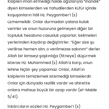
Kalpleri iman etmediği halde ağızlarıyla “inandık”
diyen kimselerden ve Yahudilerden küfür içinde
koşuşanların hâli Hz. Peygamber’i (s)
üzmemelidir. Onlar durmadan yalana kulak
verirler ve onun huzuruna gelmeyen diğer bir
topluluk hesabına casusluk yaparlar; kelimeleri
yerlerinden kaydırıp değiştirirler. “Eğer size şu
verilirse hemen alın, o verilmezse sakının!” derler.
Allah bir kimseyi şaşkınlığa (fitneye) düşürmek
isterse Hz. Muhammed (s) Allah'a karşı, onun
lehine hiçbir şey yapamaz. Onlar, Allah'ın
kalplerini temizlemek istemediği kimselerdir.
Onlar için dünyada rezillik vardır ve ahirette
onlara mahsus büyük bir azap vardır (el-Maide
5/41).
İnkârcıların sözleri Hz. Peygamber’i (s)