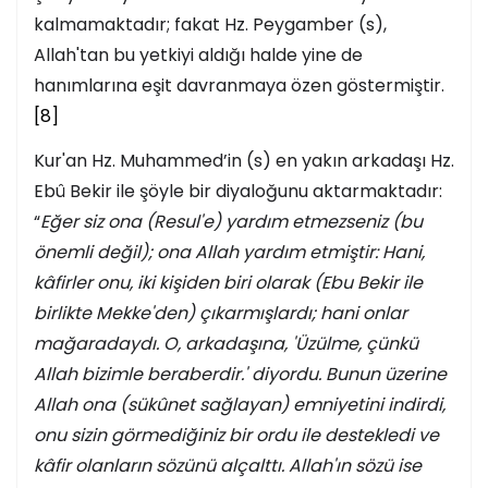
kalmamaktadır; fakat Hz. Peygamber (s),
Allah'tan bu yetkiyi aldığı halde yine de
hanımlarına eşit davranmaya özen göstermiştir.
[8]
Kur'an Hz. Muhammed’in (s) en yakın arkadaşı Hz.
Ebû Bekir ile şöyle bir diyaloğunu aktarmaktadır:
“
Eğer siz ona (Resul'e) yardım etmezseniz (bu
önemli değil); ona Allah yardım etmiştir: Hani,
kâfirler onu, iki kişiden biri olarak (Ebu Bekir ile
birlikte Mekke'den) çıkarmışlardı; hani onlar
mağaradaydı. O, arkadaşına, 'Üzülme, çünkü
Allah bizimle beraberdir.' diyordu. Bunun üzerine
Allah ona (sükûnet sağlayan) emniyetini indirdi,
onu sizin görmediğiniz bir ordu ile destekledi ve
kâfir olanların sözünü alçalttı. Allah'ın sözü ise