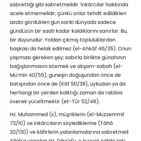
sabrettiği gibi sabretmelidir. İnkârcılar hakkında
acele etmemelidir; çünkü onlar tehdit edildikleri
azabı gördükleri gün sanki dünyada sadece
gündüzün bir saati kadar kaldıklarını sanırlar. Bu,
bir duyurudur. Yoldan çıkmış topluluklardan
başkası da helak edilmez (el-Ahkāf 46/35). Onun
yapması gereken şey; sabırla birlikte günahının
bağışlanmasını istemek ve akşam-sabah (el-
Mü’min 40/55), güneşin doğuşundan önce de
batışından önce de (Kāf 50/39), uykudan ya da
herhangi bir yerden kalktığı zaman da rabbini
överek yüceltmektir (et-Tûr 52/48).
Hz. Muhammed (s), müşriklerin (el-Müzzemmil
73/10) ve inkârcıların söylediklerine (Tâhâ
20/130) ve kâfirlerin yalanlamalarına sabretmeli
Allah'a yönelen Hz. Dâvûd'u, o kuvvet sahibi zatı