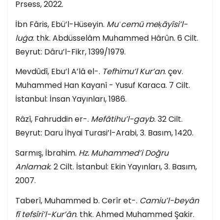
Prsess, 2022.
İbn Fâris, Ebü’l-Hüseyin.
Muʿcemü meḳāyîsi’l-
luġa
. thk. Abdüsselâm Muhammed Hârûn. 6 Cilt.
Beyrut: Dâru’l-Fikr, 1399/1979.
Mevdûdî, Ebu’l A’lâ el-.
Tefhimu’l Kur’an
. çev.
Muhammed Han Kayanî - Yusuf Karaca. 7 Cilt.
İstanbul: İnsan Yayınları, 1986.
Râzî, Fahruddin er-.
Mefâtihu’l-gayb
. 32 Cilt.
Beyrut: Daru İhyai Turasi’l-Arabi, 3. Basım, 1420.
Sarmış, İbrahim.
Hz. Muhammed’i Doğru
Anlamak
. 2 Cilt. İstanbul: Ekin Yayınları, 3. Basım,
2007.
Taberî, Muhammed b. Cerîr et-.
Camiu’l-beyân
fî tefsîri’l-Kur’ân
. thk. Ahmed Muhammed Şakir.