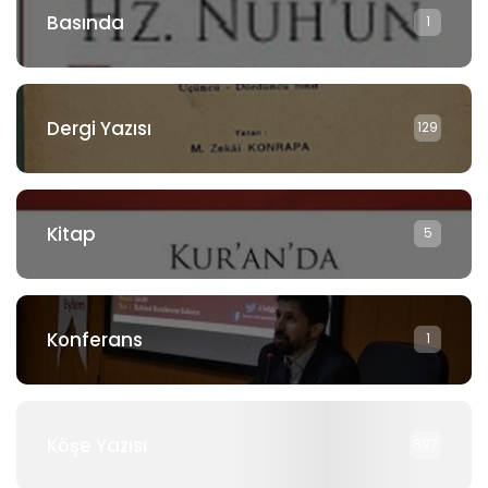
Basında
1
Dergi Yazısı
129
Kitap
5
Konferans
1
Köşe Yazısı
897