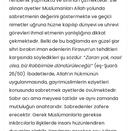
rehberlik yapmakta ve sınırları çizmektedir. Ele
alınan ayetler Müslümanları Allah yolunda
sabretmenin değerini göstermekte ve geçici
nimetler uğruna hüzne kapılıp dünyevi ve uhrevi
görevleri ihmal etmenin yanlışlığına dikkat
çekmektedir. Belki de bu bağlamda en güzel şiar
sihri bırakın iman edenlerin Firavun’un tehditleri
karşısında söyledikleri şu sözdür: “
Zararı yok, nasıl
olsa, biz Rabbimize döndürüleceğiz
.” (eş-Şuarâ
26/50). İbadetlerde, Allah’ın hükmünün
uygulanmasında, gayrimüslimlerin eziyetleri
konusunda sabretmek ayetlerde övülmektedir.
Sabır acı ama meyvesi tatlıdır ve aynı zamanda
mutluluğun anahtarıdır. Sabredenler zafere
erecektir. Gerek Müslümanlarla gerekse
inkârcılarla ilişkilerde insanı hüzünlendiren