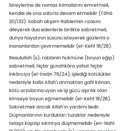
bireylerine de namaz kılmalarını emretmeli,
kendisi de ona sabırla devam etmelidir (Tâhâ
20/132). Sabah akşam Rablerinin rızasını
dileyerek dua edenlerle birlikte sabretmeli,
dünya hayatının süsünü isteyerek gözlerini o
inananlardan çevirmemelidir (el-Kehf 18/28).
Resulullah (s), rabbinin hükmüne (boyun eğip)
sabretmeli; hiçbir günahkâra yahut hiçbir
inkârcıya (el-İnsân 76/24), işlediği kötülükler
nedeniyle kalbi Allah'ı anmaktan gafil kılınan,
kötü arzularına uyan ve işi gücü aşırılık olan
kimseye boyun eğmemelidir (el-Kehf 18/28).
Sabretmek ancak Allah'ın yardımı iledir.
Düşmanlarının kurdukları tuzaklar nedeniyle
telaşa kapılıp sıkıntıya düşmemelidir (en-Nahl