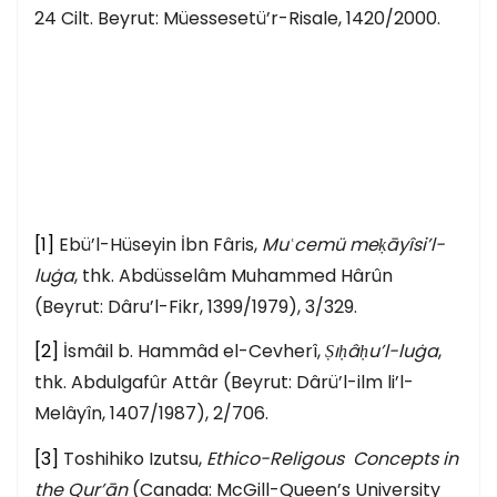
24 Cilt. Beyrut: Müessesetü’r-Risale, 1420/2000.
[1]
Ebü’l-Hüseyin İbn Fâris,
Muʿcemü meḳāyîsi’l-
luġa
, thk. Abdüsselâm Muhammed Hârûn
(Beyrut: Dâru’l-Fikr, 1399/1979), 3/329.
[2]
İsmâil b. Hammâd el-Cevherî,
Ṣıḥâḥu’l-luġa
,
thk. Abdulgafûr Attâr (Beyrut: Dârü’l-ilm li’l-
Melâyîn, 1407/1987), 2/706.
[3]
Toshihiko Izutsu,
Ethico-Religous Concepts in
the Qur’ān
(Canada: McGill-Queen’s University