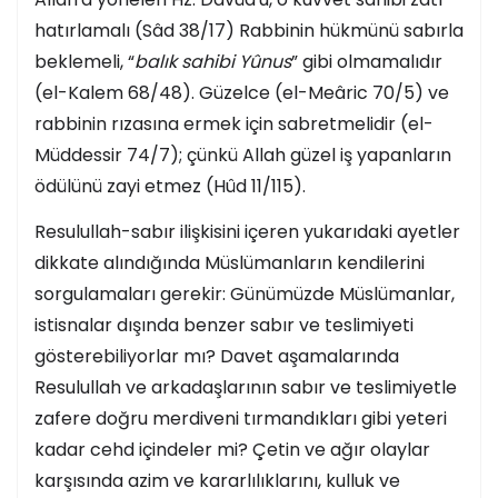
hatırlamalı (Sâd 38/17) Rabbinin hükmünü sabırla
beklemeli, “
balık sahibi Yûnus
” gibi olmamalıdır
(el-Kalem 68/48). Güzelce (el-Meâric 70/5) ve
rabbinin rızasına ermek için sabretmelidir (el-
Müddessir 74/7); çünkü Allah güzel iş yapanların
ödülünü zayi etmez (Hûd 11/115).
Resulullah-sabır ilişkisini içeren yukarıdaki ayetler
dikkate alındığında Müslümanların kendilerini
sorgulamaları gerekir: Günümüzde Müslümanlar,
istisnalar dışında benzer sabır ve teslimiyeti
gösterebiliyorlar mı? Davet aşamalarında
Resulullah ve arkadaşlarının sabır ve teslimiyetle
zafere doğru merdiveni tırmandıkları gibi yeteri
kadar cehd içindeler mi? Çetin ve ağır olaylar
karşısında azim ve kararlılıklarını, kulluk ve