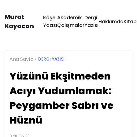
Murat
Köşe
Akademik
Dergi
Hakkımda
Kitap
Kayacan
Yazısı
Çalışmalar
Yazısı
Ana Sayfa
DERGI YAZISI
Yüzünü Ekşitmeden
Acıyı Yudumlamak:
Peygamber Sabrı ve
Hüznü
3 YIL ÖNCE