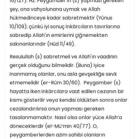
16/127). Hz. Peygamber’in (s) yapması gereken
şey, ona vahyolunana uymak ve Allah
hükmedinceye kadar sabretmektir (Yûnus
10/109); çünkü iyi sonuç inkârcıların tavırlarına
sabredip Allah'ın emirlerini çiğnemekten
sakınanlarındır (Hûd 11/49).
Resulullah (s) sabretmeli ve Allah'ın vaadinin
gerçek olduğunu bilmelidir. (Buna) iyice
inanmamış olanlar, onu asla gevşekliğe sevk
etmemelidir (er-Rûm 30/60). Peygamber (s)
hayatta iken inkârcılara vaat edilen cezanın bir
kısmı gösterilir veya kendisi öldükten sonra onlar
cezalandırılırsa onun yapması gereken
tasalanmamaktır. Nasıl olsa onlar yüce Allah’a
döneceklerdir (el-Mü’min 40/77). O,
peygamberlerden azim sahibi olanların