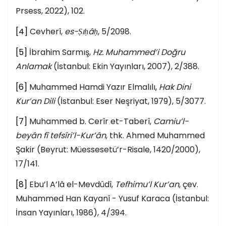
Prsess, 2022), 102.
[4]
Cevherî,
es-Ṣıḥâḥ
, 5/2098.
[5]
İbrahim Sarmış,
Hz. Muhammed’i Doğru
Anlamak
(İstanbul: Ekin Yayınları, 2007), 2/388.
[6]
Muhammed Hamdi Yazır Elmalılı,
Hak Dini
Kur’an Dili
(İstanbul: Eser Neşriyat, 1979), 5/3077.
[7]
Muhammed b. Cerîr et-Taberî,
Camiu’l-
beyân fî tefsîri’l-Kur’ân
, thk. Ahmed Muhammed
Şakir (Beyrut: Müessesetü’r-Risale, 1420/2000),
17/141.
[8]
Ebu’l A’lâ el-Mevdûdî,
Tefhimu’l Kur’an
, çev.
Muhammed Han Kayanî - Yusuf Karaca (İstanbul:
İnsan Yayınları, 1986), 4/394.