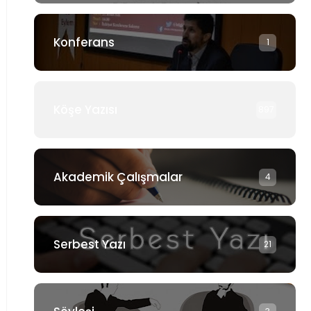
Konferans
1
Köşe Yazısı
897
Akademik Çalışmalar
4
Serbest Yazı
21