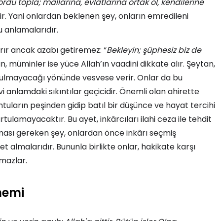
ordu topla; mallarına, evlâtlarına ortak ol, kendilerine
idir. Yani onlardan beklenen şey, onların emredileni
u anlamalarıdır.
rır ancak azabı getiremez: “
Bekleyin; şüphesiz biz de
ın, müminler ise yüce Allah’ın vaadini dikkate alır. Şeytan,
tulmayacağı yönünde vesvese verir. Onlar da bu
 anlamdaki sıkıntılar geçicidir. Önemli olan ahirette
tuların peşinden gidip batıl bir düşünce ve hayat tercihi
lamayacaktır. Bu ayet, inkârcıları ilahi ceza ile tehdit
ması gereken şey, onlardan önce inkârı seçmiş
t almalarıdır. Bununla birlikte onlar, hakikate karşı
amazlar.
nemi