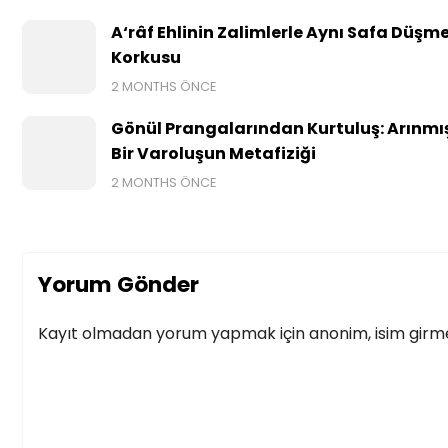
A‘râf Ehlinin Zalimlerle Aynı Safa Düşm
Korkusu
2 MONTHS ÖNCE
Gönül Prangalarından Kurtuluş: Arınmı
Bir Varoluşun Metafiziği
2 MONTHS ÖNCE
Yorum Gönder
Kayıt olmadan yorum yapmak için anonim, isim girmek