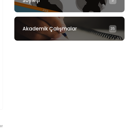
Söyleşi
3
Akademik Çalışmalar
35
er