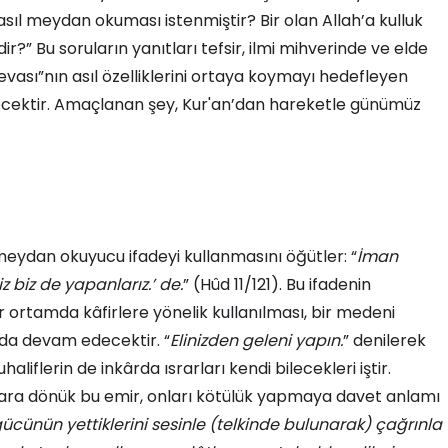
asıl meydan okuması istenmiştir? Bir olan Allah’a kulluk
?” Bu soruların yanıtları tefsir, ilmi mihverinde ve elde
evası”nın asıl özelliklerini ortaya koymayı hedefleyen
necektir. Amaçlanan şey, Kur'an’dan hareketle günümüz
 meydan okuyucu ifadeyi kullanmasını öğütler: “
İman
z biz de yapanlarız.’ de.
” (Hûd 11/121). Bu ifadenin
 ortamda kâfirlere yönelik kullanılması, bir medeni
nda devam edecektir. “
Elinizden geleni yapın.
” denilerek
iflerin de inkârda ısrarları kendi bilecekleri iştir.
ılara dönük bu emir, onları kötülük yapmaya davet anlamı
ücünün yettiklerini sesinle (telkinde bulunarak) çağrınla