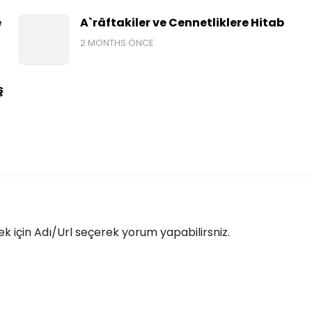
e
A`râftakiler ve Cennetliklere Hitab
2 MONTHS ÖNCE
ş
 için Adı/Url seçerek yorum yapabilirsniz.