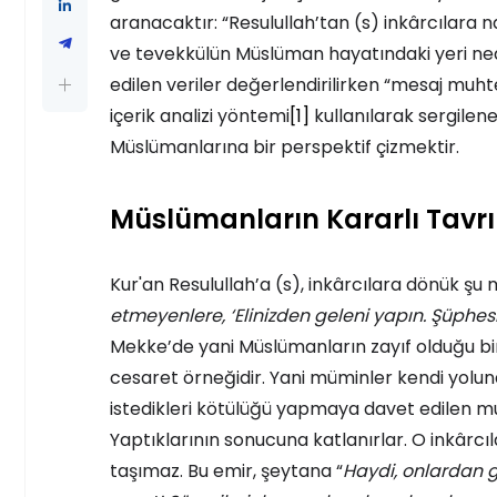
aranacaktır: “Resulullah’tan (s) inkârcılara n
ve tevekkülün Müslüman hayatındaki yeri nedir
edilen veriler değerlendirilirken “mesaj muht
içerik analizi yöntemi
[1]
kullanılarak sergile
Müslümanlarına bir perspektif çizmektir.
Müslümanların Kararlı Tavrı
Kur'an Resulullah’a (s), inkârcılara dönük şu
etmeyenlere, ‘Elinizden geleni yapın. Şüphesi
Mekke’de yani Müslümanların zayıf olduğu bir
cesaret örneğidir. Yani müminler kendi yolu
istedikleri kötülüğü yapmaya davet edilen muhal
Yaptıklarının sonucuna katlanırlar. O inkârc
taşımaz. Bu emir, şeytana “
Haydi, onlardan g