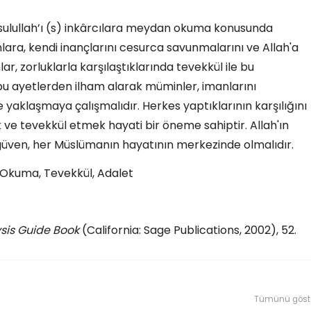
Resulullah’ı (s) inkârcılara meydan okuma konusunda
ara, kendi inançlarını cesurca savunmalarını ve Allah'a
ar, zorluklarla karşılaştıklarında tevekkül ile bu
bu ayetlerden ilham alarak müminler, imanlarını
e yaklaşmaya çalışmalıdır. Herkes yaptıklarının karşılığını
 ve tevekkül etmek hayati bir öneme sahiptir. Allah'ın
ve güven, her Müslümanın hayatının merkezinde olmalıdır.
 Okuma, Tevekkül, Adalet
sis Guide Book
(California: Sage Publications, 2002), 52.
Tümünü göst