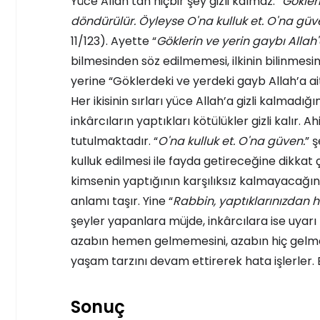
Yüce Allah’tan hiçbir şey gizli kalmaz: “
Gökleri
döndürülür. Öyleyse O'na kulluk et. O'na güv
11/123). Ayette “
Göklerin ve yerin gaybı Allah'a
bilmesinden söz edilmemesi, ilkinin bilinmesinin
yerine “Göklerdeki ve yerdeki gayb Allah’a ai
Her ikisinin sırları yüce Allah’a gizli kalmadığ
inkârcıların yaptıkları kötülükler gizli kalır. 
tutulmaktadır. “
O'na kulluk et. O'na güven.
” 
kulluk edilmesi ile fayda getireceğine dikkat 
kimsenin yaptığının karşılıksız kalmayacağın
anlamı taşır. Yine “
Rabbin, yaptıklarınızdan h
şeyler yapanlara müjde, inkârcılara ise uyarı 
azabın hemen gelmemesini, azabın hiç gelme
yaşam tarzını devam ettirerek hata işlerler. B
Sonuç