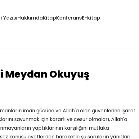
i Yazısı
Hakkımda
Kitap
Konferans
E-kitap
li Meydan Okuyuş
slümanların iman gücüne ve Allah'a olan güvenlerine işaret
larını savunmak için kararlı ve cesur olmaları, Allah'a
nmayanların yaptıklarının karşılığını mutlaka
 söz konusu ayetlerden hareketle şu soruların yanıtları