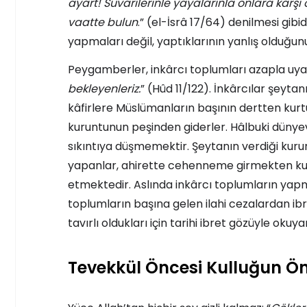
ayart! Süvarilerinle yayalarınla onlara karşı 
vaatte bulun
.” (el-İsrâ 17/64) denilmesi gib
yapmaları değil, yaptıklarının yanlış olduğun
Peygamberler, inkârcı toplumları azapla uya
bekleyenleriz.
” (Hûd 11/122). İnkârcılar şeytan
kâfirlere Müslümanların başının dertten kur
kuruntunun peşinden giderler. Hâlbuki dünyevi
sıkıntıya düşmemektir. Şeytanın verdiği kurun
yapanlar, ahirette cehenneme girmekten kurtu
etmektedir. Aslında inkârcı toplumların yap
toplumların başına gelen ilahi cezalardan ibre
tavırlı oldukları için tarihi ibret gözüyle okuy
Tevekkül Öncesi Kulluğun Ö