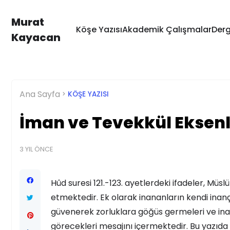
Murat
Köşe Yazısı
Akademik Çalışmalar
Derg
Kayacan
Ana Sayfa
KÖŞE YAZISI
İman ve Tevekkül Eksen
3 YIL ÖNCE
Hûd suresi 121.-123. ayetlerdeki ifadeler, Mü
etmektedir. Ek olarak inananların kendi inanç
güvenerek zorluklara göğüs germeleri ve ina
görecekleri mesajını içermektedir. Bu yazıda