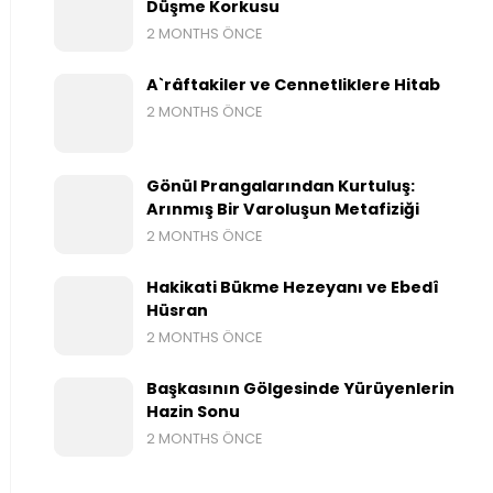
Düşme Korkusu
2 MONTHS ÖNCE
A`râftakiler ve Cennetliklere Hitab
2 MONTHS ÖNCE
Gönül Prangalarından Kurtuluş:
Arınmış Bir Varoluşun Metafiziği
2 MONTHS ÖNCE
Hakikati Bükme Hezeyanı ve Ebedî
Hüsran
2 MONTHS ÖNCE
Başkasının Gölgesinde Yürüyenlerin
Hazin Sonu
2 MONTHS ÖNCE