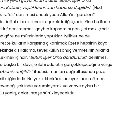
n ve yerin gaybı Allah'a aittir. Bütün işler O’na
en. Rabbin, yaptıklarınızdan habersiz değildir
.” (Hûd
 aittir.
” denilmesi ancak yüce Allah’ın “görüleni”
 doğal olarak ikincisini gerektirdiği içindir. Yine bu ifade
ttir.” denilmemesi gaybın kapsamını genişletmek içindir.
ına göre ne müminlerin yaptıkları iyilikler ne de
Ahirette kulların karşısına çıkarılmak üzere hepsinin kaydı
şeklindeki sıralama, tevekkülün sonuç vermesinin Allah’a
çekmek içindir. “
Bütün işler O’na döndürülür.
” denilmesi,
a başka bir deyişle ilahî adaletin gerçekleşeceğine vurgu
abersiz değildir
.” ifadesi, imanları doğrultusunda güzel
niteliğindedir. Ne yazık ki inkârcılar, uyarılara rağmen
yeceği şeklinde yorumlayarak ve vahye aykırı bir
u yanlış, onları ateşe sürükleyecektir.