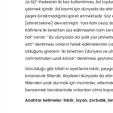
(e lâ
)” ifadesinin iki kez kullanılması, Âd t
çekmek içindir. Âd kavmi için dünyada da ahir
peşini bırakmadığına işaret etmektedir. Söz ed
(ahirettekine) devretmiştir. Yani ilahi ceza,
Kâfirlere iki lanetten söz edilmesinin tam tersi
hâl” vardır: “
Bu dünyada da iyilik yaz ahirett
etti.
” denilmesi, onların helak edilmelerinin ca
olduğunu gösterir. İki lanetten (dünyevi ve u
rahmetinden uzak kılındı
.” denilmesi, şeytana 
Görüldüğü gibi Allah’ın ayetlerini inkâr, peyg
kınanacak fiillerdir. Böyleleri dünyada da ah
fiillerden uzak durmak için müminler, ellerin
benzemek beraberinde onlardan olma kapısı
Anahtar kelimeler: İnkâr, isyan, zorbalık, la