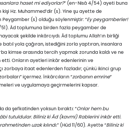
insanlara haset mi ediyorlar?
” (en-Nisâ 4/54) ayeti buna
 kişi Hz. Muhammed’dir (s). Yine şu ayette de
in Peygamber (s) olduğu söylenmiştir: “
Ey peygamberler!
3/51). Âd toplumuna birden fazla peygamber de
mayacak şekilde inkârcıydı. Âd toplumu Allah’ın birliği
tıl yola çağıran, istediğini zorla yaptıran, insanlara
 zorba kimse arasında tercih yapmak zorunda kaldı ve ne
h etti. Onların ayetleri inkâr edenlerinin ve
çı zorbaya itaat edenlerden fazladır; çünkü ikinci grup
zorbaları” içermez. İnkârcıların “
zorbanın emrine
”
tmeleri ve uygulamaya geçirmelerini kapsar.
da da şefkatinden yoksun bıraktı: “
Onlar hem bu
utuldular. Biliniz ki Âd (kavmi) Rablerini inkâr etti.
n rahmetinden uzak kılındı
.” (Hûd 11/60). Ayette “
Biliniz ki