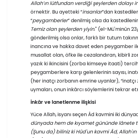
Allah’ın lütfundan verdiği şeylerden dolayı 
örnektir. Bu ayetteki “
insanlar
”dan kastedilen
“
peygamberler
” denilmiş olsa da kastedilen
Temiz olan şeylerden yiyin
." (el-Mü'minûn 2
gönderilmiş olsa onlar, farklı bir tutum takın
inancına ve hakka davet eden peygamber ile ba
musallat olan, öfke ile cezalandıran, kibirli
yazık ki ikincisini (zorba kimseye itaati) terci
peygamberlere karşı gelenlerinin sayısı, inat
(her inatçı zorbanın emrine uyanlar), “inatçı 
uymaları, onun inkârcı söylemlerini tekrar e
İnkâr ve lanetlenme ilişkisi
Yüce Allah, isyanı seçen Âd kavmini iki dünya
dünyada hem de kıyamet gününde lânete tâbi t
(Şunu da) biliniz ki Hûd'un kavmi Âd, Allah'ı