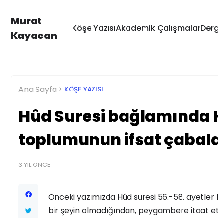
Murat
Köşe Yazısı
Akademik Çalışmalar
Derg
Kayacan
Ana Sayfa
KÖŞE YAZISI
Hûd Suresi bağlamında H
toplumunun ifsat çabal
3 YIL ÖNCE
Önceki yazımızda Hûd suresi 56.-58. ayetler 
bir şeyin olmadığından, peygambere itaat e