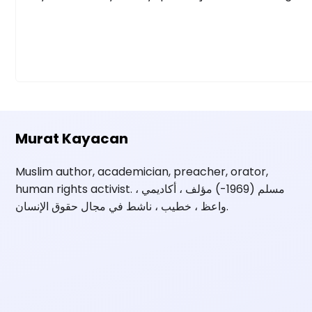
Murat Kayacan
Muslim author, academician, preacher, orator,
human rights activist. مسلم (1969-) مؤلف ، أكاديمي ،
واعظ ، خطيب ، ناشط في مجال حقوق الإنسان.