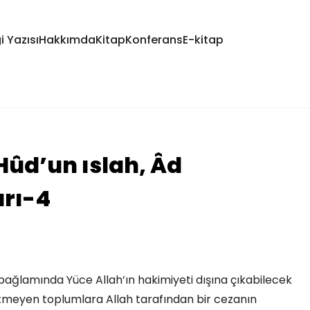
i Yazısı
Hakkımda
Kitap
Konferans
E-kitap
ûd’un ıslah, Âd
arı-4
bağlamında Yüce Allah’ın hakimiyeti dışına çıkabilecek
tmeyen toplumlara Allah tarafından bir cezanın