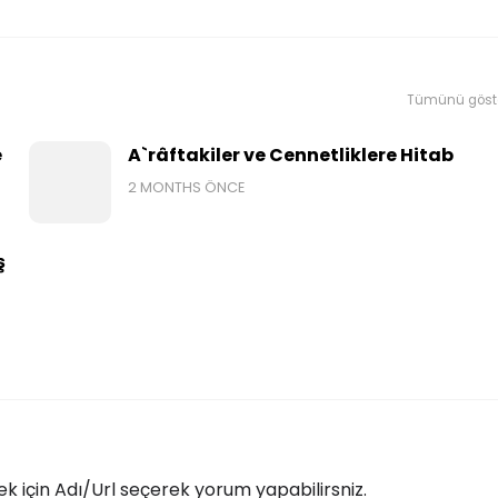
Tümünü göst
e
A`râftakiler ve Cennetliklere Hitab
2 MONTHS ÖNCE
ş
 için Adı/Url seçerek yorum yapabilirsniz.