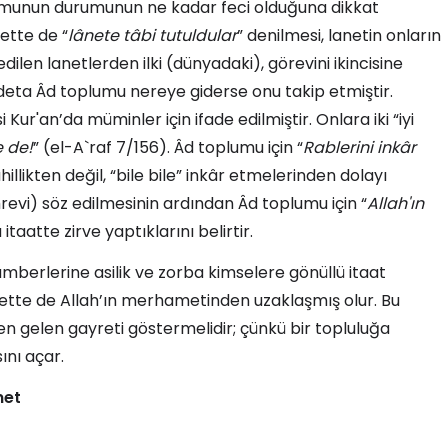
oplumunun durumunun ne kadar feci olduğuna dikkat
ette de “
lânete tâbi tutuldular
” denilmesi, lanetin onların
ilen lanetlerden ilki (dünyadaki), görevini ikincisine
 âdeta Âd toplumu nereye giderse onu takip etmiştir.
 Kur'an’da müminler için ifade edilmiştir. Onlara iki “iyi
e de!
” (el-A`raf 7/156). Âd toplumu için “
Rablerini inkâr
hillikten değil, “bile bile” inkâr etmelerinden dolayı
hrevi) söz edilmesinin ardından Âd toplumu için “
Allah'ın
itaatte zirve yaptıklarını belirtir.
amberlerine asilik ve zorba kimselere gönüllü itaat
irette de Allah’ın merhametinden uzaklaşmış olur. Bu
den gelen gayreti göstermelidir; çünkü bir topluluğa
nı açar.
net