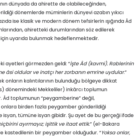
ın dünyada da ahirette de olabileceğinden,
ildiği dönemlerde müminlerin dünyevi azabın yıkıcı
azıda ise klasik ve modern dönem tefsirlerin ışığında Âd
larından, ahiretteki durumlarından söz edilerek
için uyarıda bulunmak hedeflenmektedir.
i ayetleri görmezden geldi: “
İşte Âd (kavmi). Rablerinin
ne âsi oldular ve inatçı her zorbanın emrine uydular
.”
ek onların kalıntılarının bulunduğu bölgeye dikkat
s) dönemindeki Mekkeliler) inkârcı toplumun
r. Âd toplumunun “peygamberine” değil,
le onlara birden fazla peygamber gönderildiği
isyan, tümüne isyan gibidir. Şu ayet de bu gerçeği ifade
içbirini ayırmayız; işittik ve itaat ettik
.” (el-Bakara
bile kastedilenin bir peygamber olduğudur. “
Yoksa onlar,