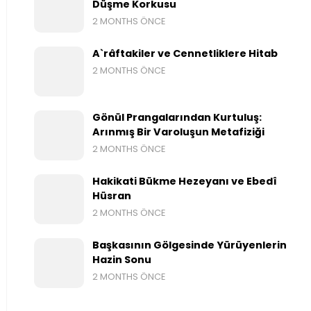
Düşme Korkusu
2 MONTHS ÖNCE
A`râftakiler ve Cennetliklere Hitab
2 MONTHS ÖNCE
Gönül Prangalarından Kurtuluş:
Arınmış Bir Varoluşun Metafiziği
2 MONTHS ÖNCE
Hakikati Bükme Hezeyanı ve Ebedî
Hüsran
2 MONTHS ÖNCE
Başkasının Gölgesinde Yürüyenlerin
Hazin Sonu
2 MONTHS ÖNCE