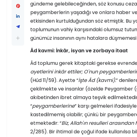
gündeme gelebileceğinden, söz konusu cezan
peygamberlerin yaşadığı ve onlara haber ver
etkisinden kurtulduğundan söz etmiştik. Bu y
toplumunun vahiy karşısındaki olumsuz tutum
günümüz insanının aynı hatalara düşmemesi 
Âd kavmi: İnkâr, isyan ve zorbaya itaat
Âd toplumu gerek kitaptaki gerekse evrendek
ayetlerini inkâr ettiler; O'nun peygamberleri
(Hûd 11/59). Ayette “
İşte Âd (kavmi).
” deniler
çekilmekte ve insanlar (özelde Peygamber (
akıbetinden ibret almaya teşvik edilmektedi
“
peygamberlerine
” karşı gelmeleri ifadesiy
kastedilmemiş olabilir; çünkü bir peygambere 
etmektedir: “
Biz, Allah'ın resulleri arasından h
2/285). Bir ihtimal de çoğul ifade kullanılsa 