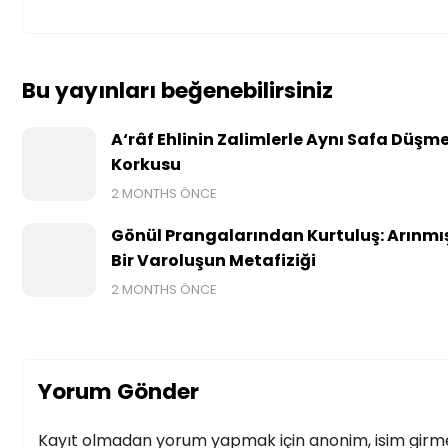
Bu yayınları beğenebilirsiniz
A‘râf Ehlinin Zalimlerle Aynı Safa Düşm
Korkusu
2 MONTHS ÖNCE
Gönül Prangalarından Kurtuluş: Arınmı
Bir Varoluşun Metafiziği
2 MONTHS ÖNCE
Yorum Gönder
Kayıt olmadan yorum yapmak için anonim, isim girmek