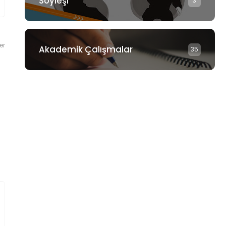
Söyleşi
3
er
Akademik Çalışmalar
35