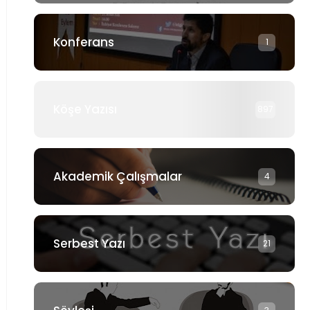
Konferans
1
Köşe Yazısı
897
Akademik Çalışmalar
4
Serbest Yazı
21