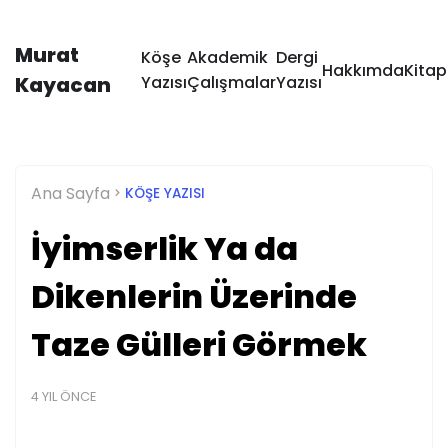
Murat
Köşe
Akademik
Dergi
Hakkımda
Kitap
Kayacan
Yazısı
Çalışmalar
Yazısı
Ana Sayfa
KÖŞE YAZISI
İyimserlik Ya da
Dikenlerin Üzerinde
Taze Gülleri Görmek
4 YIL ÖNCE