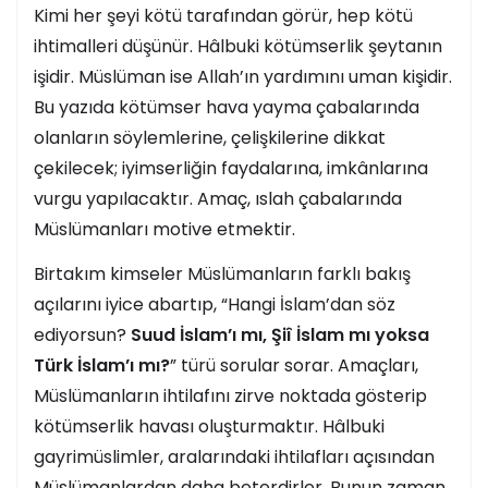
Kimi her şeyi kötü tarafından görür, hep kötü
ihtimalleri düşünür. Hâlbuki kötümserlik şeytanın
işidir. Müslüman ise Allah’ın yardımını uman kişidir.
Bu yazıda kötümser hava yayma çabalarında
olanların söylemlerine, çelişkilerine dikkat
çekilecek; iyimserliğin faydalarına, imkânlarına
vurgu yapılacaktır. Amaç, ıslah çabalarında
Müslümanları motive etmektir.
Birtakım kimseler Müslümanların farklı bakış
açılarını iyice abartıp, “Hangi İslam’dan söz
ediyorsun?
Suud İslam’ı mı, Şiî İslam mı yoksa
Türk İslam’ı mı?
” türü sorular sorar. Amaçları,
Müslümanların ihtilafını zirve noktada gösterip
kötümserlik havası oluşturmaktır. Hâlbuki
gayrimüslimler, aralarındaki ihtilafları açısından
Müslümanlardan daha beterdirler. Bunun zaman