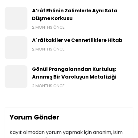
A‘râf Ehlinin Zalimlerle Aynı Safa
Düşme Korkusu
2 MONTHS ÖNCE
A`râftakiler ve Cennetliklere Hitab
2 MONTHS ÖNCE
Gönül Prangalarından Kurtuluş:
Arınmış Bir Varoluşun Metafiziği
2 MONTHS ÖNCE
Yorum Gönder
Kayıt olmadan yorum yapmak için anonim, isim