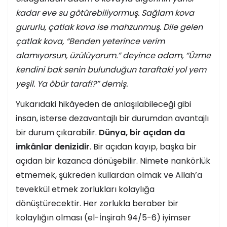
kadar eve su götürebiliyormuş. Sağlam kova
gururlu, çatlak kova ise mahzunmuş. Dile gelen
çatlak kova, “Benden yeterince verim
alamıyorsun, üzülüyorum.” deyince adam, “Üzme
kendini bak senin bulunduğun taraftaki yol yem
yeşil. Ya öbür taraf!?” demiş.
Yukarıdaki hikâyeden de anlaşılabileceği gibi
insan, isterse dezavantajlı bir durumdan avantajlı
bir durum çıkarabilir.
Dünya, bir açıdan da
imkânlar denizidir
. Bir açıdan kayıp, başka bir
açıdan bir kazanca dönüşebilir. Nimete nankörlük
etmemek, şükreden kullardan olmak ve Allah’a
tevekkül etmek zorlukları kolaylığa
dönüştürecektir. Her zorlukla beraber bir
kolaylığın olması (el-İnşirah 94/5-6) iyimser