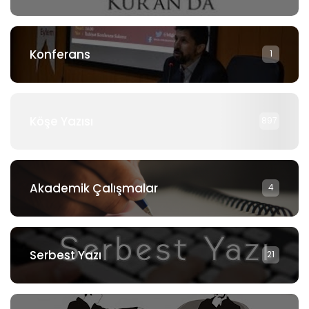
Konferans
1
Köşe Yazısı
897
Akademik Çalışmalar
4
Serbest Yazı
21