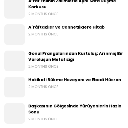
A‘râf Ehlinin Zalimlerle Aynı Safa Düşme
Korkusu
2 MONTHS ÖNCE
A`râftakiler ve Cennetliklere Hitab
2 MONTHS ÖNCE
Gönül Prangalarından Kurtuluş: Arınmış Bir
Varoluşun Metafiziği
2 MONTHS ÖNCE
Hakikati Bükme Hezeyanı ve Ebedî Hüsran
2 MONTHS ÖNCE
Başkasının Gölgesinde Yürüyenlerin Hazin
Sonu
2 MONTHS ÖNCE