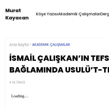
Murat
Köşe Yazısı
Akademik Çalışmalar
Derg
Kayacan
Ana Sayfa
AKADEMIK ÇALIŞMALAR
İSMAİL ÇALIŞKAN’IN TEFS
BAĞLAMINDA USULÜ’T-TE
4 YIL ÖNCE