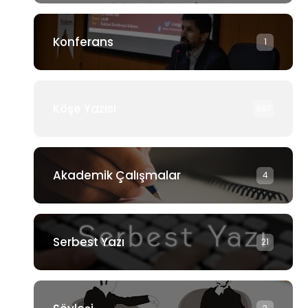
Konferans
1
Köşe Yazısı
897
Akademik Çalışmalar
4
Serbest Yazı
21