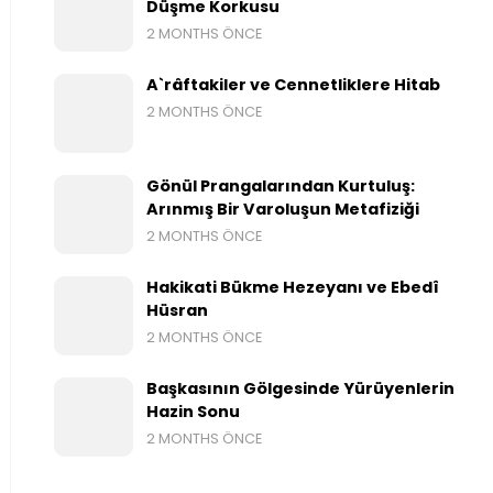
Düşme Korkusu
2 MONTHS ÖNCE
A`râftakiler ve Cennetliklere Hitab
2 MONTHS ÖNCE
Gönül Prangalarından Kurtuluş:
Arınmış Bir Varoluşun Metafiziği
2 MONTHS ÖNCE
Hakikati Bükme Hezeyanı ve Ebedî
Hüsran
2 MONTHS ÖNCE
Başkasının Gölgesinde Yürüyenlerin
Hazin Sonu
2 MONTHS ÖNCE