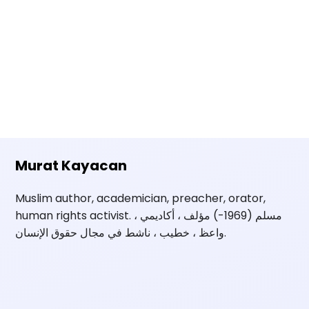
Murat Kayacan
Muslim author, academician, preacher, orator,
human rights activist. مسلم (1969-) مؤلف ، أكاديمي ،
واعظ ، خطيب ، ناشط في مجال حقوق الإنسان.