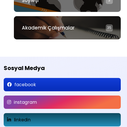
Söyleşi
3
Akademik Çalışmalar
35
Sosyal Medya
facebook
instagram
linkedin