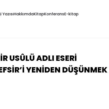
i Yazısı
Hakkımda
Kitap
Konferans
E-kitap
İR USÛLÜ ADLI ESERİ
FSİR’İ YENİDEN DÜŞÜNMEK