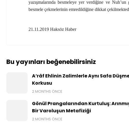
yazışmalarında besmeleye yer verdiğine ve Nuh’un
besmele çekmelerinin emredildiğine dikkat çekilmektedi
21.11.2019 Haksöz Haber
Bu yayınları beğenebilirsiniz
A‘râf Ehlinin Zalimlerle Aynı Safa Düşm
Korkusu
2 MONTHS ÖNCE
Gönül Prangalarından Kurtuluş: Arınmı
Bir Varoluşun Metafiziği
2 MONTHS ÖNCE