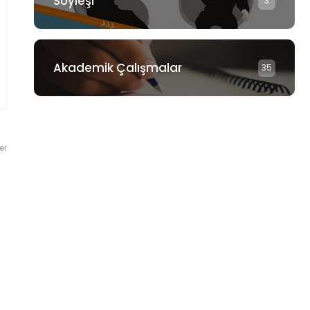
Söyleşi
3
Akademik Çalışmalar
35
er