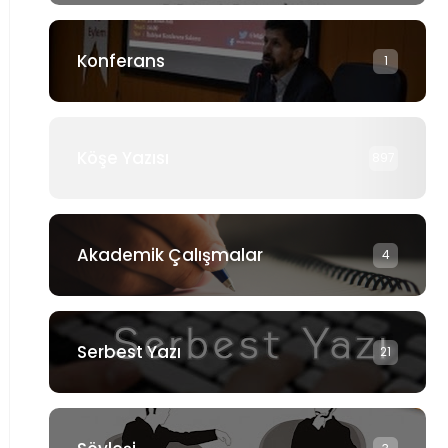
Konferans
1
Köşe Yazısı
897
Akademik Çalışmalar
4
Serbest Yazı
21