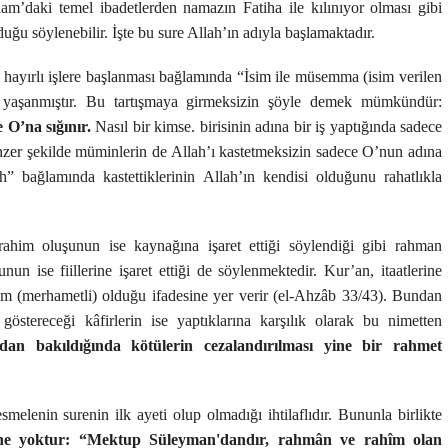
am’daki temel ibadetlerden namazın Fatiha ile kılınıyor olması gibi
duğu söylenebilir. İşte bu sure Allah’ın adıyla başlamaktadır.
 hayırlı işlere başlanması bağlamında “İsim ile müsemma (isim verilen
rı yaşanmıştır. Bu tartışmaya girmeksizin şöyle demek mümkündür:
e O’na sığınır.
Nasıl bir kimse. birisinin adına bir iş yaptığında sadece
nzer şekilde müminlerin de Allah’ı kastetmeksizin sadece O’nun adına
” bağlamında kastettiklerinin Allah’ın kendisi olduğunu rahatlıkla
rahim oluşunun ise kaynağına işaret ettiği söylendiği gibi rahman
n ise fiillerine işaret ettiği de söylenmektedir. Kur’an, itaatlerine
ahim (merhametli) olduğu ifadesine yer verir (el-Ahzâb 33/43). Bundan
östereceği kâfirlerin ise yaptıklarına karşılık olarak bu nimetten
dan bakıldığında kötülerin cezalandırılması yine bir rahmet
smelenin surenin ilk ayeti olup olmadığı ihtilaflıdır. Bununla birlikte
phe yoktur: “Mektup Süleyman'dandır, rahmân ve rahîm olan