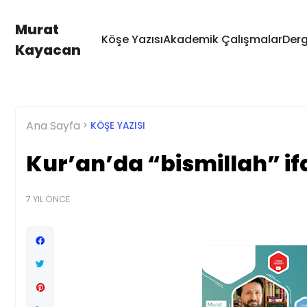
Murat
Köşe Yazısı
Akademik Çalışmalar
Derg
Kayacan
Ana Sayfa
KÖŞE YAZISI
Kur’an’da “bismillah” if
7 YIL ÖNCE