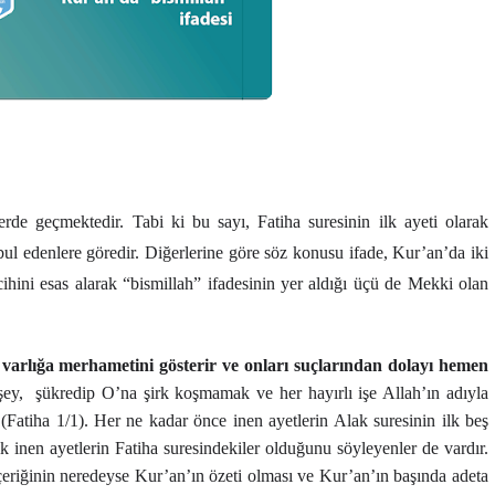
erde geçmektedir. Tabi ki bu sayı, Fatiha suresinin ilk ayeti olarak
l edenlere göredir. Diğerlerine göre söz konusu ifade, Kur’an’da iki
cihini esas alarak “bismillah” ifadesinin yer aldığı üçü de Mekki olan
 varlığa merhametini gösterir ve onları suçlarından dolayı hemen
şey,
şükredip O’na şirk koşmamak ve her hayırlı işe Allah’ın adıyla
Fatiha 1/1). Her ne kadar önce inen ayetlerin Alak suresinin ilk beş
k inen ayetlerin Fatiha suresindekiler olduğunu söyleyenler de vardır.
çeriğinin neredeyse Kur’an’ın özeti olması ve Kur’an’ın başında adeta