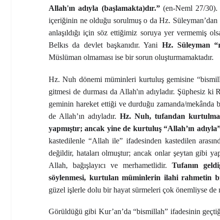
Allah'ın adıyla (başlamakta)dır.”
(en-Neml 27/30). 
içeriğinin ne olduğu sorulmuş o da Hz. Süleyman’dan g
anlaşıldığı için söz ettiğimiz soruya yer vermemiş 
Belkıs da devlet başkanıdır. Yani
Hz. Süleyman “r
Müslüman olmaması ise bir sorun oluşturmamaktadır.
Hz. Nuh dönemi müminleri kurtuluş gemisine “bismil
gitmesi de durması da Allah'ın adıyladır. Şüphesiz k
geminin hareket ettiği ve durduğu zamanda/mekânda be
de Allah’ın adıyladır.
Hz. Nuh, tufandan kurtulmak
yapmıştır; ancak yine de kurtuluş “Allah’ın adıyla”
kastedilenle “Allah ile” ifadesinden kastedilen aras
değildir, hataları olmuştur; ancak onlar şeytan gibi 
Allah, bağışlayıcı ve merhametlidir.
Tufanın geldi
söylenmesi, kurtulan müminlerin ilahi rahmetin bi
güzel işlerle dolu bir hayat sürmeleri çok önemliyse de 
Görüldüğü gibi Kur’an’da “bismillah” ifadesinin geçti