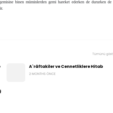
 gemisine binen müminlerden gemi hareket ederken de dururken de
r.
Tümünü göst
e
A`râftakiler ve Cennetliklere Hitab
2 MONTHS ÖNCE
ş