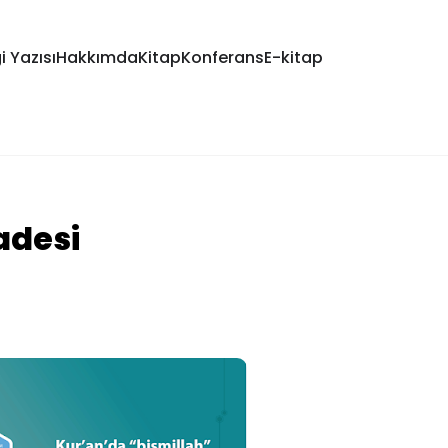
i Yazısı
Hakkımda
Kitap
Konferans
E-kitap
adesi