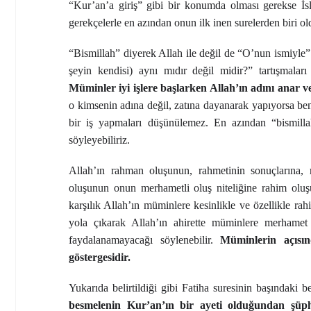
“Kur’an’a giriş” gibi bir konumda olması gerekse İsl
gerekçelerle en azından onun ilk inen surelerden biri ol
“Bismillah” diyerek Allah ile değil de “O’nun ismiyle”
şeyin kendisi) aynı mıdır değil midir?” tartışmala
Müminler iyi işlere başlarken Allah’ın adını anar v
o kimsenin adına değil, zatına dayanarak yapıyorsa be
bir iş yapmaları düşünülemez. En azından “bismillah
söyleyebiliriz.
Allah’ın rahman oluşunun, rahmetinin sonuçlarına, 
oluşunun onun merhametli oluş niteliğine rahim oluşunu
karşılık Allah’ın müminlere kesinlikle ve özellikle r
yola çıkarak Allah’ın ahirette müminlere merhamet g
faydalanamayacağı söylenebilir.
Müminlerin açısın
göstergesidir.
Yukarıda belirtildiği gibi Fatiha suresinin başındaki be
besmelenin Kur’an’ın bir ayeti olduğundan şü