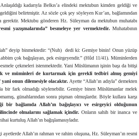
Anlaşıldığı kadarıyla Belkıs’a elindeki mektubun kimden geldiği ve
eldiğini belirtmiştir. Az sözle çok şey söyleyen Kur’an, bağlamından
olsa gerektir. Mektubu gönderen Hz. Süleyman da mektubun muhatabı
esmi yazışmalarında” besmeleye yer vermektedir.
Muhatabının
lah” deyip binmektedir: “(Nuh) dedi ki: Gemiye binin! Onun yüzüp
i Rabbim çok bağışlayan, pek esirgeyendir.” (Hûd 11/41). Müminlerden
smele çekmeleri istenmektedir. Yani Müslümanın işinin başı da bitişi
 ve müminleri de kurtarmak için gerekli tedbiri almış gemiyi
 yani onun dilemesiyle olacaktır.
Ayette “Allah’ın adıyla” demekten
ında bir fark olmadığı söylenebilir. Gemiye binen Müslümanlar melek
yapmamış, günahlarından sonra pişman olmuşlardır. Böyle kullara karşı
ği bir bağlamda Allah’ın bağışlayıcı ve esirgeyici olduğunun
lincinde olmalarını sağlamak içindir.
Onların sahih bir inanca ve
nihai kurtuluş Allah’ın bağışlamasıyladır.
ği ayetlerde Allah’ın rahman ve rahim oluşuna, Hz. Süleyman’ın resmi