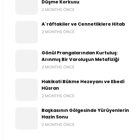
Düşme Korkusu
2 MONTHS ÖNCE
A`râftakiler ve Cennetliklere Hitab
2 MONTHS ÖNCE
Gönül Prangalarından Kurtuluş:
Arınmış Bir Varoluşun Metafiziği
2 MONTHS ÖNCE
Hakikati Bükme Hezeyanı ve Ebedî
Hüsran
2 MONTHS ÖNCE
Başkasının Gölgesinde Yürüyenlerin
Hazin Sonu
2 MONTHS ÖNCE