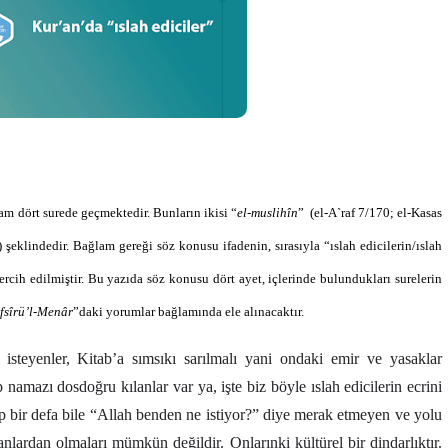
am dört surede geçmektedir. Bunların ikisi
“
el-muslihîn
”
(el-A`raf 7/170; el-Kasas
şeklindedir. Bağlam gereği söz konusu ifadenin, sırasıyla “ıslah edicilerin/ıslah
 tercih edilmiştir. Bu yazıda söz konusu dört ayet, içlerinde bulundukları surelerin
fsîrü’l-Menâr
”daki yorumlar bağlamında ele alınacaktır.
isteyenler, Kitab’a sımsıkı sarılmalı yani ondaki emir ve yasaklar
ıp namazı dosdoğru kılanlar var ya, işte biz böyle ıslah edicilerin ecrini
ıp bir defa bile “Allah benden ne istiyor?” diye merak etmeyen ve yolu
nlardan olmaları mümkün değildir. Onlarınki kültürel bir dindarlıktır.