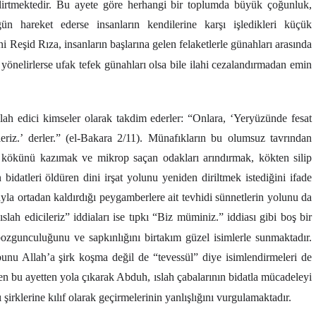
elirtmektedir. Bu ayete göre herhangi bir toplumda büyük çoğunluk,
gün hareket ederse insanların kendilerine karşı işledikleri küçük
i Reşid Rıza, insanların başlarına gelen felaketlerle günahları arasında
 yönelirlerse ufak tefek günahları olsa bile ilahi cezalandırmadan emin
slah edici kimseler olarak takdim ederler:
“Onlara, ‘Yeryüzünde fesat
leriz.’ derler.” (el-Bakara 2/11). Münafıkların bu olumsuz tavrından
kökünü kazımak ve mikrop saçan odakları arındırmak, kökten silip
datleri öldüren dini irşat yolunu yeniden diriltmek istediğini ifade
luyla ortadan kaldırdığı peygamberlere ait tevhidi sünnetlerin yolunu da
lah edicileriz” iddiaları ise tıpkı “Biz müminiz.” iddiası gibi boş bir
bozgunculuğunu ve sapkınlığını birtakım güzel isimlerle sunmaktadır.
unu Allah’a şirk koşma değil de “tevessül” diye isimlendirmeleri de
en bu ayetten yola çıkarak Abduh, ıslah çabalarının bidatla mücadeleyi
 şirklerine kılıf olarak geçirmelerinin yanlışlığını vurgulamaktadır.