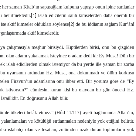
ve her zaman Kitab’ın sapasağlam kulpuna yapışıp onun ipine sarılanlar
 belirtmektedir.
Islah edicilerin salih kimselerden daha önemli bir
[1]
ise aktif kimseler oldukları söylense
de bu iddianın sağlam Kur’ânî
[2]
gınlaştırmada aktif kimselerdir.
 çalışmasıyla meşhur birisiydi.
Kıptilerden birisi, onu bu çizgiden
nı olan adamı yakalamak isteyince o adam dedi ki: Ey Musa! Dün bir
k ıslah edicilerden olmak istemiyor da bu yerde ille yaman bir zorba
in bu uyarısının ardından Hz. Musa, ona dokunmadı ve ölüm korkusu
len Firavun’un adamlarına onu ihbar etti. Bir yoruma göre de “Ey
k istiyorsun?” cümlesini kuran kişi bu olaydan bir gün önceki Hz.
sraillidir. En doğrusunu Allah bilir.
lümle ülkeleri helâk etmez.” (Hûd 11/117) ayeti bağlamında Allah’ın,
ri yalanlamaları ve kötülüğü sırtlanmaları nedeniyle yok ettiğini belirtir.
lkı ıslahatçı olan ve fesattan, zulümden uzak duran toplumların yok