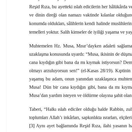
Reşid Rıza, bu ayetteki ıslah edicilerin her hâlükârda 
ve dinin direği olan namazı vaktinde kılanlar olduğunu
konumda oldukları, sâlihlerin kendi halinde muslihlerin 
temelleri yoktur. Salih kimseler de iyiliği yaşama ve yay
Muhtemelen Hz. Musa, Mısır’dayken adaleti sağlamaya
uzaklaşma konusunda uyardı: “Musa, ikisinin de düşma
cana kıydığın gibi bana da mı kıymak istiyorsun? Deme
olmayı arzuluyorsun sen!” (el-Kasas 28/19). Kıptin
yaşamış bu adam, onun yanından uzaklaşınca muhteme
Musa! Dün bir cana kıydığın gibi, bana da mı kıyma
Musa’dan yardım isteyen ve öldürme olayına şahit olan İ
Taberi, “Halkı ıslah ediciler olduğu halde Rabbin, zu
toplumları Allah’ı inkârları, sapkınlıkta ısrarları, elçile
[3]
Aynı ayet bağlamında Reşid Rıza, ilahi yasanın ha