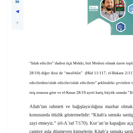
“Islah ediciler” ifadesi üçü Mekki, biri Medeni olmak üzere topl
28/19) diğer ikisi de “
muslihûn
”
(Hûd 11/117; el-Bakara 2/11) 
edicilerden/ıslah ediciler/ıslah edicileriz” şeklindeki çevirileri
iniş sırasına göre ve el-Kasas 28/19 ayeti hariç büyük oranda “
Te
Allah’tan rahmeti ve bağışlayıcılığına mazhar olmak 
konusunda titizlik göstermelidir
: “Kitab'a sımsıkı sarıl
zayi etmeyiz.” (el-A`raf 7/170). Kur’an’ın kapağını aç
camiye asla düşmeyen kimselerin Kitab’a sımsıkı sarıla