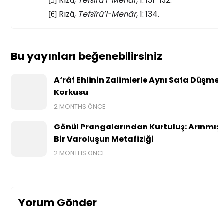
Rızâ,
Tefsîrü’l-Menâr
, 1: 131-132.
[5]
Rızâ,
Tefsîrü’l-Menâr
, 1: 134.
[6]
Bu yayınları beğenebilirsiniz
A‘râf Ehlinin Zalimlerle Aynı Safa Düşm
Korkusu
2 MONTHS ÖNCE
Gönül Prangalarından Kurtuluş: Arınmı
Bir Varoluşun Metafiziği
2 MONTHS ÖNCE
Yorum Gönder