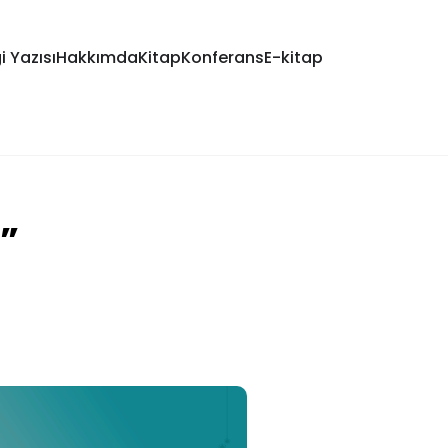
i Yazısı
Hakkımda
Kitap
Konferans
E-kitap
r”