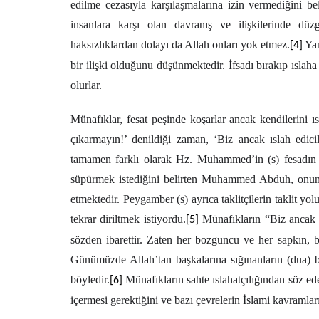
edilme cezasıyla karşılaşmalarına izin vermediğini b
insanlara karşı olan davranış ve ilişkilerinde düz
haksızlıklardan dolayı da Allah onları yok etmez.
Yan
[4]
bir ilişki olduğunu düşünmektedir. İfsadı bırakıp ıslaha
olurlar.
Münafıklar, fesat peşinde koşarlar ancak kendilerini ı
çıkarmayın!’ denildiği zaman, ‘Biz ancak ıslah edici
tamamen farklı olarak Hz. Muhammed’in (s) fesadın 
süpürmek istediğini belirten Muhammed Abduh, onun bi
etmektedir. Peygamber (s) ayrıca taklitçilerin taklit yo
tekrar diriltmek istiyordu.
Münafıkların “Biz ancak ıs
[5]
sözden ibarettir. Zaten her bozguncu ve her sapkın, 
Günümüzde Allah’tan başkalarına sığınanların (dua) b
böyledir.
Münafıkların sahte ıslahatçılığından söz ed
[6]
içermesi gerektiğini ve bazı çevrelerin İslami kavramları