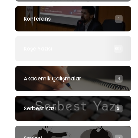
Konferans
1
Köşe Yazısı
897
Akademik Çalışmalar
4
Serbest Yazı
21