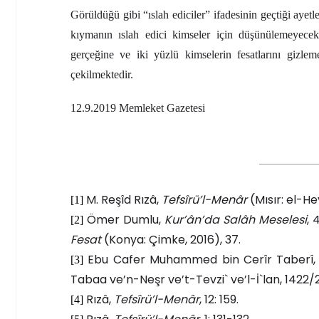
Görüldüğü gibi “ıslah ediciler” ifadesinin geçtiği aye
kıymanın ıslah edici kimseler için düşünülemeyecek 
gerçeğine ve iki yüzlü kimselerin fesatlarını gizleme
çekilmektedir.
12.9.2019 Memleket Gazetesi
M. Reşîd Rızâ,
Tefsîrü’l-Menâr
(Mısır: el-He
[1]
Ömer Dumlu,
Kur’ân’da Salâh Meselesi
, 
[2]
Fesat
(Konya: Çimke, 2016), 37.
Ebu Cafer Muhammed bin Cerîr Taberî
[3]
Tabaa ve’n-Neşr ve’t-Tevzi` ve’l-İ`lan, 1422/20
Rızâ,
Tefsîrü’l-Menâr
, 12: 159.
[4]