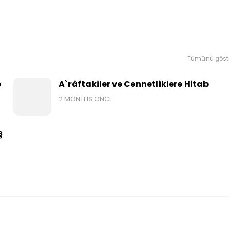
Tümünü göst
e
A`râftakiler ve Cennetliklere Hitab
2 MONTHS ÖNCE
ş