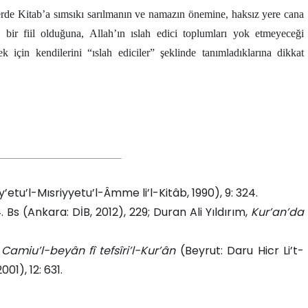
tlerde Kitab’a sımsıkı sarılmanın ve namazın önemine, haksız yere cana
bir fiil olduğuna, Allah’ın ıslah edici toplumları yok etmeyeceği
k için kendilerini “ıslah ediciler” şeklinde tanımladıklarına dikkat
y’etu’l-Mısriyyetu’l-Âmme li’l-Kitâb, 1990), 9: 324.
4. Bs (Ankara: DİB, 2012), 229; Duran Ali Yıldırım,
Kur’an’da
,
Camiu’l-beyân fî tefsîri’l-Kur’ân
(Beyrut: Daru Hicr Li’t-
01), 12: 631.