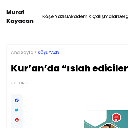
Murat
Köşe Yazısı
Akademik Çalışmalar
Derg
Kayacan
Ana Sayfa
KÖŞE YAZISI
Kur’an’da “ıslah edicile
7 YIL ÖNCE