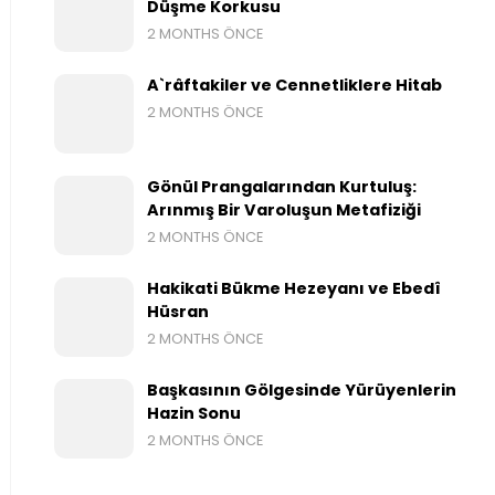
Düşme Korkusu
2 MONTHS ÖNCE
A`râftakiler ve Cennetliklere Hitab
2 MONTHS ÖNCE
Gönül Prangalarından Kurtuluş:
Arınmış Bir Varoluşun Metafiziği
2 MONTHS ÖNCE
Hakikati Bükme Hezeyanı ve Ebedî
Hüsran
2 MONTHS ÖNCE
Başkasının Gölgesinde Yürüyenlerin
Hazin Sonu
2 MONTHS ÖNCE