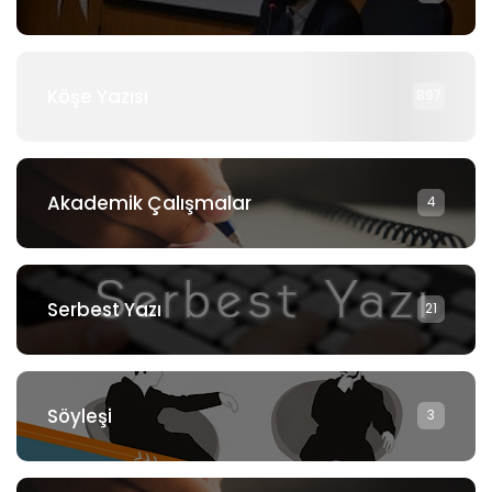
Köşe Yazısı
897
Akademik Çalışmalar
4
Serbest Yazı
21
Söyleşi
3