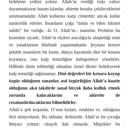
belirleme yetkisi yoktur. Allah’ın verdiği rızkı vahye
dayanmaksızın haram kılanlar, ahirette hesaba çekileceklerini
unutmamalıdır. Allah kullarına karşı cömerttir; ancak kullar
nankörlük ederler. İnsanların çoğu “üstün ve bilen hikmet
sahibi” bir varlığa –ki O, Allah’tır.- inanırlar. Problem bu
kısımdan ziyade, Allah’ın elçileri aracılığıyla ulaştırdığı emir
ve yasaklarının ihlalinde yaşanmaktadır. Şeytana benzer
şekilde insanların bir kısmı, dünya hayatında dini bir kenara
koymaya, onu kalp temizliğine indirgemeye yönelirler.
Hâlbuki dinin rehberliği olmadan öznel ilkeler belirleyerek
kalp temizliği sağlanamaz.
Dinî değerleri bir kenara koyup
özgür olduğunu sananlar, asıl özgürlüğün Allah’a itaatte
olduğunu aksi takdirde sanal birçok ilaha kulluk etmek
zorunda kalacaklarını ve ahirette de
cezalandırılacaklarını bilmelidirler
.
Allah’a şirk koşanlar, O’nun kızları, ortakları vs. olduğunu
ileri sürüyorlardı. Bu iddialar, delilsizdir. Allah’ın bir çocuğa
ihtiyacı yoktur; olsaydı ilah olmazdı. Müşrikler bu