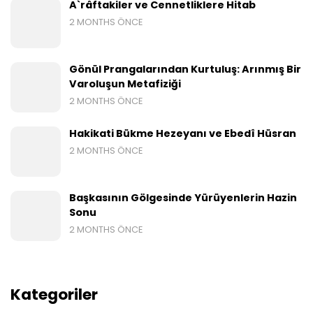
A`râftakiler ve Cennetliklere Hitab
2 MONTHS ÖNCE
Gönül Prangalarından Kurtuluş: Arınmış Bir
Varoluşun Metafiziği
2 MONTHS ÖNCE
Hakikati Bükme Hezeyanı ve Ebedî Hüsran
2 MONTHS ÖNCE
Başkasının Gölgesinde Yürüyenlerin Hazin
Sonu
2 MONTHS ÖNCE
Kategoriler