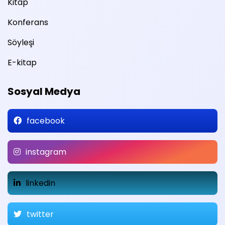
Kitap
Konferans
Söyleşi
E-kitap
Sosyal Medya
facebook
instagram
linkedin
twitter