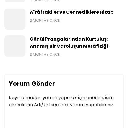
2 MONTHS ÖNCE
A`râftakiler ve Cennetliklere Hitab
2 MONTHS ÖNCE
Gönül Prangalarından Kurtuluş:
Arınmış Bir Varoluşun Metafiziği
2 MONTHS ÖNCE
Yorum Gönder
Kayıt olmadan yorum yapmak için anonim, isim
girmek için Adı/Url seçerek yorum yapabilirsniz.