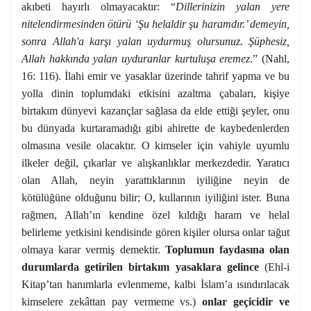
akıbeti hayırlı olmayacaktır: “
Dillerinizin yalan yere
nitelendirmesinden ötürü ‘Şu helaldir şu haramdır.’ demeyin,
sonra Allah'a karşı yalan uydurmuş olursunuz. Şüphesiz,
Allah hakkında yalan uyduranlar kurtuluşa eremez
.” (Nahl,
16: 116). İlahi emir ve yasaklar üzerinde tahrif yapma ve bu
yolla dinin toplumdaki etkisini azaltma çabaları, kişiye
birtakım dünyevi kazançlar sağlasa da elde ettiği şeyler, onu
bu dünyada kurtaramadığı gibi ahirette de kaybedenlerden
olmasına vesile olacaktır. O kimseler için vahiyle uyumlu
ilkeler değil, çıkarlar ve alışkanlıklar merkezdedir. Yaratıcı
olan Allah, neyin yarattıklarının iyiliğine neyin de
kötülüğüne olduğunu bilir; O, kullarının iyiliğini ister. Buna
rağmen, Allah’ın kendine özel kıldığı haram ve helal
belirleme yetkisini kendisinde gören kişiler olursa onlar tağut
olmaya karar vermiş demektir.
Toplumun faydasına olan
durumlarda getirilen birtakım yasaklara gelince
(Ehl-i
Kitap’tan hanımlarla evlenmeme, kalbi İslam’a ısındırılacak
kimselere zekâttan pay vermeme vs.)
onlar geçicidir ve