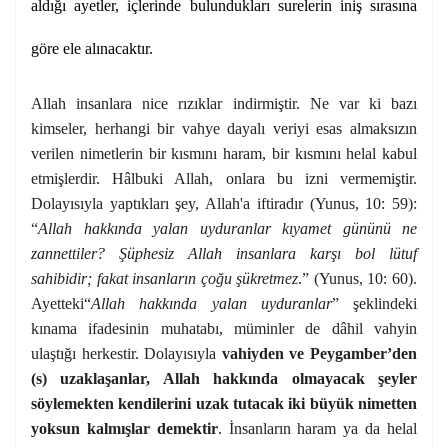
aldığı ayetler, içlerinde bulundukları surelerin iniş sırasına
göre ele alınacaktır.
Allah insanlara nice rızıklar indirmiştir. Ne var ki bazı
kimseler, herhangi bir vahye dayalı veriyi esas almaksızın
verilen nimetlerin bir kısmını haram, bir kısmını helal kabul
etmişlerdir. Hâlbuki Allah, onlara bu izni vermemiştir.
Dolayısıyla yaptıkları şey, Allah'a iftiradır (Yunus, 10: 59):
“
Allah hakkında yalan uyduranlar kıyamet gününü ne
zannettiler? Şüphesiz Allah insanlara karşı bol lütuf
sahibidir; fakat insanların çoğu şükretmez
.” (Yunus, 10: 60).
Ayetteki“
Allah hakkında yalan uyduranlar
” şeklindeki
kınama ifadesinin muhatabı, müminler de dâhil vahyin
ulaştığı herkestir. Dolayısıyla
vahiyden ve Peygamber’den
(s) uzaklaşanlar, Allah hakkında olmayacak şeyler
söylemekten kendilerini uzak tutacak iki büyük nimetten
yoksun kalmışlar demektir
. İnsanların haram ya da helal