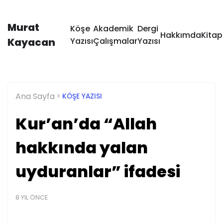
Murat
Köşe
Akademik
Dergi
Hakkımda
Kitap
Kayacan
Yazısı
Çalışmalar
Yazısı
Ana Sayfa
KÖŞE YAZISI
Kur’an’da “Allah
hakkında yalan
uyduranlar” ifadesi
8 YIL ÖNCE