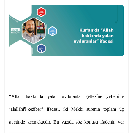
“Allah hakkında yalan uyduranlar (
elleżîne yefterûne
‘alallâhi'l-keżibe
)” ifadesi, iki Mekki surenin toplam üç
ayetinde geçmektedir. Bu yazıda söz konusu ifadenin yer