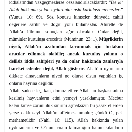
iddialarından vazgeçmezlerse cezalandırılacaklardır:
“
De ki:
Allah hakkında yalan uyduranlar asla kurtuluşa eremezler
.”
(Yunus, 10: 69). Söz konusu kimseler, dünyada cahili
değerlere sarılır ve doğru yolu bulamazlar. Ahirette de
Allah’a iftiranın sonuçları ağır olacaktır. Onlar değil,
müminler kurtuluşa erecektir (Müminun, 23: 1).
Müşriklerin
niyeti, Allah’ın azabından korunmak için birtakım
aracılar edinmek olabilir; ancak kurtuluş yolunu o
delilsiz iddia sahipleri ya da onlar hakkında zanlarıyla
hareket edenler değil, Allah gösterir
. Allah’ın uyarılarını
dikkate almayanların niyeti ne olursa olsun yaptıkları iş,
onların hayrına değildir.
Allah; sadece leş, kan, domuz eti ve Allah'tan başkası adına
kesilmiş hayvanların etini yemeyi yasaklamıştır. Mecbur
kalan kimse zorunluluk sınırını aşmaksızın bu yasak etlerden
yerse o kimseyi Allah’ın affetmesi umulur; çünkü O, pek
merhametlidir (Nahl, 16: 115). Allah hakkında yalan
uyduranların ve O’nun haram kılmadığını haram kılanların