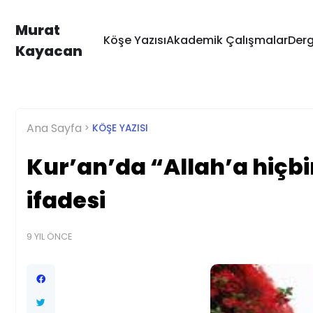
Murat
Köşe Yazısı
Akademik Çalışmalar
Derg
Kayacan
Ana Sayfa
KÖŞE YAZISI
Kur’an’da “Allah’a hiçbi
ifadesi
9 YIL ÖNCE