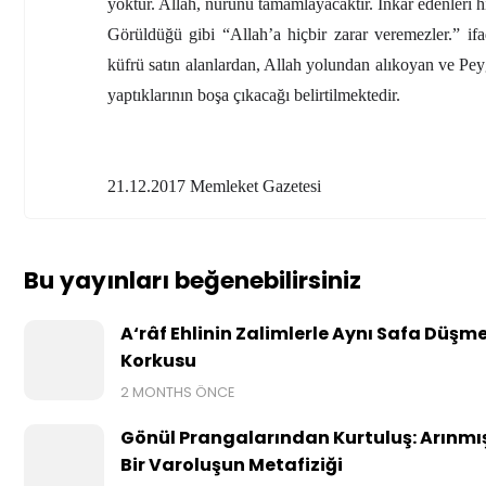
yoktur. Allah, nurunu tamamlayacaktır. İnkâr edenleri h
Görüldüğü gibi “Allah’a hiçbir zarar veremezler.” ifa
küfrü satın alanlardan, Allah yolundan alıkoyan ve Pey
yaptıklarının boşa çıkacağı belirtilmektedir.
21.12.2017 Memleket Gazetesi
Bu yayınları beğenebilirsiniz
A‘râf Ehlinin Zalimlerle Aynı Safa Düşm
Korkusu
2 MONTHS ÖNCE
Gönül Prangalarından Kurtuluş: Arınmı
Bir Varoluşun Metafiziği