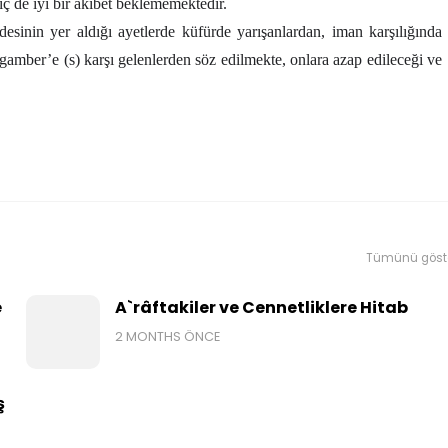
iç de iyi bir akıbet beklememektedir.
desinin yer aldığı ayetlerde küfürde yarışanlardan, iman karşılığında
gamber’e (s) karşı gelenlerden söz edilmekte, onlara azap edileceği ve
Tümünü göst
e
A`râftakiler ve Cennetliklere Hitab
2 MONTHS ÖNCE
ş