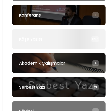
Konferans
1
Köşe Yazısı
897
Akademik Çalışmalar
4
Serbest Yazı
21