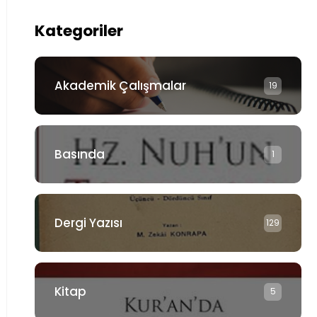
Kategoriler
Akademik Çalışmalar
19
Basında
1
Dergi Yazısı
129
Kitap
5