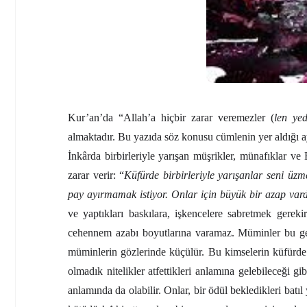
Kur’an’da “Allah’a hiçbir zarar veremezler (
len yed
almaktadır. Bu yazıda söz konusu cümlenin yer aldığı ayet
İnkârda birbirleriyle yarışan müşrikler, münafıklar ve E
zarar verir: “
Küfürde birbirleriyle yarışanlar seni üzm
pay ayırmamak istiyor. Onlar için büyük bir azap vard
ve yaptıkları baskılara, işkencelere sabretmek gereki
cehennem azabı boyutlarına varamaz. Müminler bu gerç
müminlerin gözlerinde küçülür. Bu kimselerin küfürde 
olmadık nitelikler atfettikleri anlamına gelebileceği gi
anlamında da olabilir. Onlar, bir ödül bekledikleri batıl