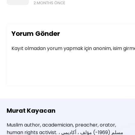
2 MONTHS ÖNCE
Yorum Gönder
Kayıt olmadan yorum yapmak için anonim, isim girmek
Murat Kayacan
Muslim author, academician, preacher, orator,
human rights activist. مسلم (1969-) مؤلف ، أكاديمي ،