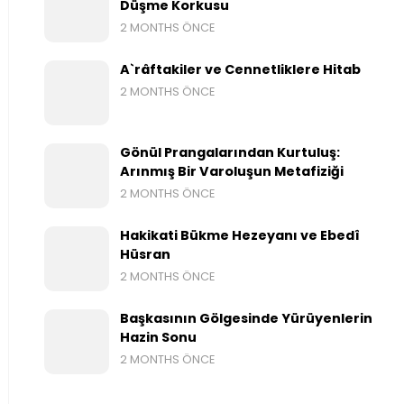
Düşme Korkusu
2 MONTHS ÖNCE
A`râftakiler ve Cennetliklere Hitab
2 MONTHS ÖNCE
Gönül Prangalarından Kurtuluş:
Arınmış Bir Varoluşun Metafiziği
2 MONTHS ÖNCE
Hakikati Bükme Hezeyanı ve Ebedî
Hüsran
2 MONTHS ÖNCE
Başkasının Gölgesinde Yürüyenlerin
Hazin Sonu
2 MONTHS ÖNCE