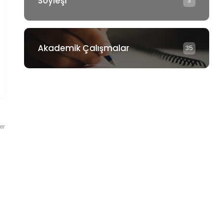
Söyleşi
3
Akademik Çalışmalar
35
er