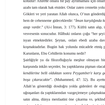
kötüdür! Ahirette onlara bir pay ayrılmaması için onlar
azabı tam olarak hak etsinler. Onlar zaten cennetin yolu
Gökleri ve yeri yaratan Allah olunca, O’nun gönderdi
hem de cehenneme gideceklerdir: “
İman karşılığında kü
azap vardır
.” (Al-i İmran, 3: 177). Küfrü satın alıp, 
vesvesenin sonucudur. Hâlbuki onların çoğu “her şeyi
isyan etmektedirler. Şeytan, onları ebedi azaba da
koşmaktadırlar. Bugün hak yolunda mücadele etmiş pe
Karunların, Ebu Cehillerin konumu nedir?
Şairliğiyle ya da filozofluğuyla meşhur olmayan 
karşısında inkârı seçenler, bu yaptıklarına pişman olacak
kendilerine belli olduktan sonra Peygamber'e karşı ge
boşa çıkaracaktır
”. (Muhammed, 47: 32). Bu ayette s
Allah’ın gösterdiği dosdoğru yolda gidenleri de enge
uğraşanları da yaptıklarından vazgeçirmeye çalışmaktadı
satın alma, dünya menfaatini öne çıkarma vs. şeklind