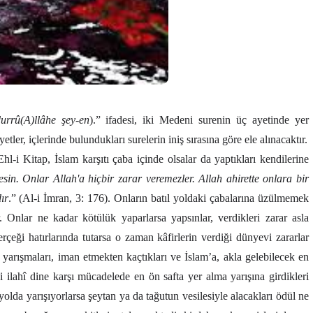
urrû(A)llâhe şey-en
).” ifadesi, iki Medeni surenin üç ayetinde yer
ler, içlerinde bulundukları surelerin iniş sırasına göre ele alınacaktır.
hl-i Kitap, İslam karşıtı çaba içinde olsalar da yaptıkları kendilerine
esin. Onlar Allah'a hiçbir zarar veremezler. Allah ahirette onlara bir
ır
.” (Al-i İmran, 3: 176). Onların batıl yoldaki çabalarına üzülmemek
r. Onlar ne kadar kötülük yaparlarsa yapsınlar, verdikleri zarar asla
eği hatırlarında tutarsa o zaman kâfirlerin verdiği dünyevi zararlar
yarışmaları, iman etmekten kaçtıkları ve İslam’a, akla gelebilecek en
bi ilahî dine karşı mücadelede en ön safta yer alma yarışına girdikleri
 yolda yarışıyorlarsa şeytan ya da tağutun vesilesiyle alacakları ödül ne