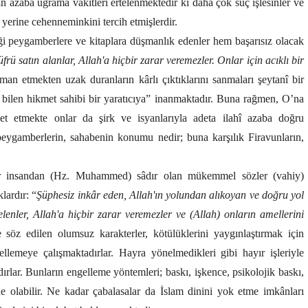
ın azaba uğrama vakitleri ertelenmektedir ki daha çok suç işlesinler ve
 yerine cehenneminkini tercih etmişlerdir.
ği peygamberlere ve kitaplara düşmanlık edenler hem başarısız olacak
frü satın alanlar, Allah'a hiçbir zarar veremezler. Onlar için acıklı bir
iman etmekten uzak duranların kârlı çıktıklarını sanmaları şeytanî bir
 bilen hikmet sahibi bir yaratıcıya” inanmaktadır. Buna rağmen, O’na
vet etmekte onlar da şirk ve isyanlarıyla adeta ilahî azaba doğru
ygamberlerin, sahabenin konumu nedir; buna karşılık Firavunların,
bir insandan (Hz. Muhammed) sâdır olan mükemmel sözler (vahiy)
lardır: “
Şüphesiz inkâr eden, Allah'ın yolundan alıkoyan ve doğru yol
lenler, Allah'a hiçbir zarar veremezler ve (Allah) onların amellerini
öz edilen olumsuz karakterler, kötülüklerini yaygınlaştırmak için
llemeye çalışmaktadırlar. Hayra yönelmedikleri gibi hayır işleriyle
rlar. Bunların engelleme yöntemleri; baskı, işkence, psikolojik baskı,
e olabilir. Ne kadar çabalasalar da İslam dinini yok etme imkânları