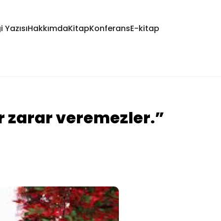
i Yazısı
Hakkımda
Kitap
Konferans
E-kitap
r zarar veremezler.”