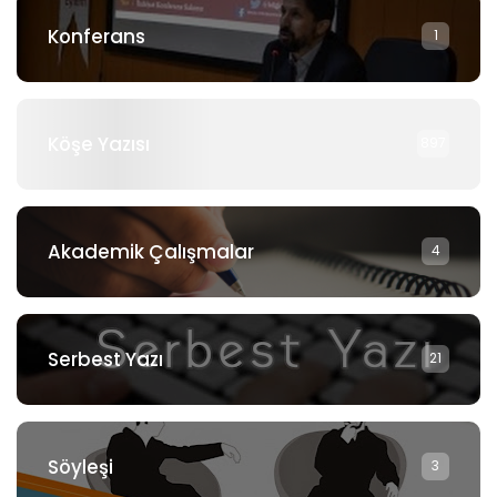
Konferans
1
Köşe Yazısı
897
Akademik Çalışmalar
4
Serbest Yazı
21
Söyleşi
3