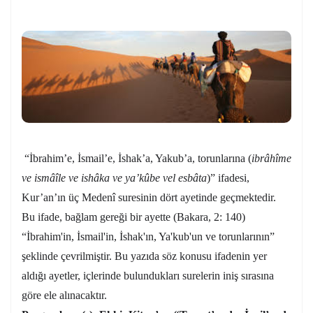
“İbrahim’e, İsmail’e, İshak’a, Yakub’a, torunlarına (
ibrâhîme
ve ismâîle ve ishâka ve ya’kûbe vel esbâta
)” ifadesi,
Kur’an’ın üç Medenî suresinin dört ayetinde geçmektedir.
Bu ifade, bağlam gereği bir ayette (Bakara, 2: 140)
“İbrahim'in, İsmail'in, İshak'ın, Ya'kub'un ve torunlarının”
şeklinde çevrilmiştir. Bu yazıda söz konusu ifadenin yer
aldığı ayetler, içlerinde bulundukları surelerin iniş sırasına
göre ele alınacaktır.