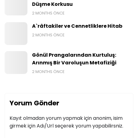
Düşme Korkusu
2 MONTHS ÖNCE
A`râftakiler ve Cennetliklere Hitab
2 MONTHS ÖNCE
Gönül Prangalarından Kurtuluş:
Arınmış Bir Varoluşun Metafiziği
2 MONTHS ÖNCE
Yorum Gönder
Kayıt olmadan yorum yapmak için anonim, isim
girmek için Adı/Url seçerek yorum yapabilirsniz.