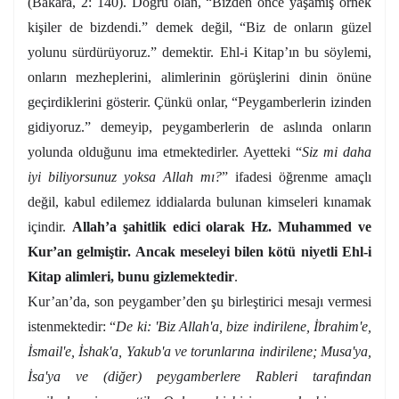
(Bakara, 2: 140). Doğru olan, “Bizden önce yaşamış örnek
kişiler de bizdendi.” demek değil, “Biz de onların güzel
yolunu sürdürüyoruz.” demektir. Ehl-i Kitap’ın bu söylemi,
onların mezheplerini, alimlerinin görüşlerini dinin önüne
geçirdiklerini gösterir. Çünkü onlar, “Peygamberlerin izinden
gidiyoruz.” demeyip, peygamberlerin de aslında onların
yolunda olduğunu ima etmektedirler. Ayetteki “
Siz mi daha
iyi biliyorsunuz yoksa Allah mı?
” ifadesi öğrenme amaçlı
değil, kabul edilemez iddialarda bulunan kimseleri kınamak
içindir.
Allah’a şahitlik edici olarak Hz. Muhammed ve
Kur’an gelmiştir. Ancak meseleyi bilen kötü niyetli Ehl-i
Kitap alimleri, bunu gizlemektedir
.
Kur’an’da, son peygamber’den şu birleştirici mesajı vermesi
istenmektedir: “
De ki: 'Biz Allah'a, bize indirilene, İbrahim'e,
İsmail'e, İshak'a, Yakub'a ve torunlarına indirilene; Musa'ya,
İsa'ya ve (diğer) peygamberlere Rableri tarafından