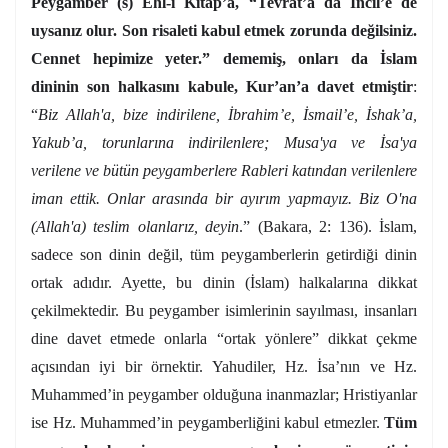
Peygamber (s) Ehl-i Kitap’a, “Tevrat’a da İncil’e de
uysanız olur. Son risaleti kabul etmek zorunda değilsiniz.
Cennet hepimize yeter.” dememiş, onları da İslam
dininin son halkasını kabule, Kur’an’a davet etmiştir
:
“
Biz Allah'a, bize indirilene, İbrahim’e, İsmail’e, İshak’a,
Yakub’a, torunlarına indirilenlere; Musa'ya ve İsa'ya
verilene ve bütün peygamberlere Rableri katından verilenlere
iman ettik. Onlar arasında bir ayırım yapmayız. Biz O'na
(Allah'a) teslim olanlarız, deyin
.” (Bakara, 2: 136). İslam,
sadece son dinin değil, tüm peygamberlerin getirdiği dinin
ortak adıdır. Ayette, bu dinin (İslam) halkalarına dikkat
çekilmektedir. Bu peygamber isimlerinin sayılması, insanları
dine davet etmede onlarla “ortak yönlere” dikkat çekme
açısından iyi bir örnektir. Yahudiler, Hz. İsa’nın ve Hz.
Muhammed’in peygamber olduğuna inanmazlar; Hristiyanlar
ise Hz. Muhammed’in peygamberliğini kabul etmezler.
Tüm