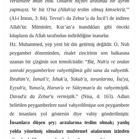
verilenlere iman ettik. Onların hiçbiri arasında bir ayrım
yapmayız. Ve biz O'na (Allah'a) teslim olmuş kimseleriz
.'”
(Al-i İmran, 3: 84). Tevrat’ı da Zebur’u da İncil’i de indiren
Allah’tır. Müminler, Kur’an’a inandıkları gibi önceki
kitapların da Allah tarafından indirildiğine inanırlar.
Hz. Muhammed, yep yeni bir din getirmiş değildir. O, Nuh
peygamber döneminden, risalet zincirinin son halkasına
uzanan bir çizginin son temsilcisidir: “
Biz, Nuh'a ve ondan
sonraki peygamberlere vahyettiğimiz gibi sana da vahyettik.
İbrahim’e, İsmail’e, İshak’a, Yakub’a, torunlarına, İsa'ya,
Eyyub'a, Yunus'a, Harun'a ve Süleyman'a da vahyetmiştik.
Davud'a da Zebur'u vermiştik
.” (Nisa, 4: 163). Adları
belirtilen peygamberlere nasıl vahyedilmişse son peygambere
de insanlara yol göstersin diye vahiy gönderilmiştir.
İnsanlara düşen şey; arzularına teslim olmak; yanlış
yolda yönelmiş olmaları muhtemel atalarının izinden