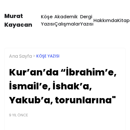
Murat
Köşe
Akademik
Dergi
Hakkımda
Kitap
Kayacan
Yazısı
Çalışmalar
Yazısı
Ana Sayfa
KÖŞE YAZISI
Kur’an’da “İbrahim’e,
İsmail’e, İshak’a,
Yakub’a, torunlarına"
9 YIL ÖNCE