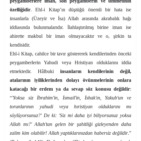
peygamberlere iman, son peygamberin ve ümmetinin
özelliğidir
. Ehl-i Kitap’ın düştüğü önemli bir hata ise
insanlarla (Üzeyir ve İsa) Allah arasında akrabalık bağı
iddiasında bulunmalarıdır. İlahlaştırılmış birine iman ise
ahirette makbul bir iman olmayacaktır ve o, şirkin ta
kendisidir.
Ehl-i Kitap, cahilce bir tavır göstererek kendilerinden önceki
peygamberlerin Yahudi veya Hristiyan olduklarını iddia
etmektedir. Hâlbuki
insanların kendilerinin değil,
atalarının iyiliklerinden dolayı övünmelerinin onlara
katacağı bir erdem ya da sevap söz konusu değildir
:
“
'Yoksa siz İbrahim'in, İsmail'in, İshak'ın, Yakub'un ve
torunlarının yahudi veya hıristiyan olduklarını mı
söylüyorsunuz?' De ki: 'Siz mi daha iyi biliyorsunuz yoksa
Allah mı?' Allah'tan gelen bir şahitliği gizleyenden daha
zalim kim olabilir! Allah yaptıklarınızdan habersiz değildir
.”