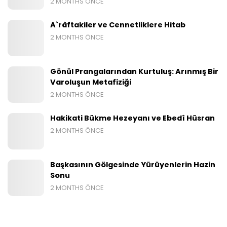
2 MONTHS ÖNCE
A`râftakiler ve Cennetliklere Hitab
2 MONTHS ÖNCE
Gönül Prangalarından Kurtuluş: Arınmış Bir
Varoluşun Metafiziği
2 MONTHS ÖNCE
Hakikati Bükme Hezeyanı ve Ebedî Hüsran
2 MONTHS ÖNCE
Başkasının Gölgesinde Yürüyenlerin Hazin
Sonu
2 MONTHS ÖNCE