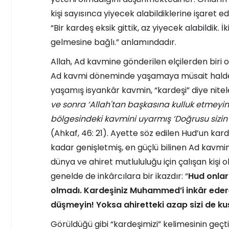
kişi sayısınca yiyecek alabildiklerine işaret ed
“Bir kardeş eksik gittik, az yiyecek alabildik.
gelmesine bağlı.” anlamındadır.
Allah, Ad kavmine gönderilen elçilerden bi
Ad kavmi döneminde yaşamaya müsait halde 
yaşamış isyankâr kavmin, “kardeşi” diye nitel
ve sonra ‘Allah'tan başkasına kulluk etmeyin
bölgesindeki kavmini uyarmış ‘Doğrusu sizi
(Ahkaf, 46: 21). Ayette söz edilen Hud’un k
kadar genişletmiş, en güçlü bilinen Ad kavminin
dünya ve ahiret mutlululuğu için çalışan kişi 
genelde de inkârcılara bir ikazdır: “
Hud onları
olmadı. Kardeşiniz Muhammed’i inkâr edere
düşmeyin! Yoksa ahiretteki azap sizi de ku
Görüldüğü gibi “kardeşimizi” kelimesinin geçti