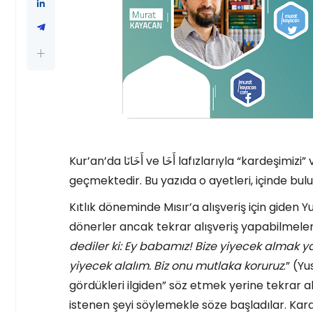
Kur’an’da
أَخَانَا
ve
أَخَا
lafızlarıyla “kardeşimizi” 
geçmektedir. Bu yazıda o ayetleri, içinde bulu
Kıtlık döneminde Mısır’a alışveriş için giden Y
dönerler ancak tekrar alışveriş yapabilmeleri
dediler ki: Ey babamız! Bize yiyecek almak ya
yiyecek alalım. Biz onu mutlaka koruruz
.” (Y
gördükleri ilgiden” söz etmek yerine tekrar al
istenen şeyi söylemekle söze başladılar. Kard