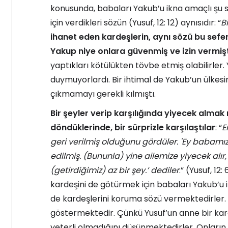
konusunda, babaları Yakub’u ikna amaçlı şu 
için verdikleri sözün (Yusuf, 12: 12) aynısıdır: “
B
ihanet eden kardeşlerin, aynı sözü bu sefer
Yakup niye onlara güvenmiş ve izin vermişt
yaptıkları kötülükten tövbe etmiş olabilirler. 
duymuyorlardı. Bir ihtimal de Yakub’un ülkesin
çıkmamayı gerekli kılmıştı.
Bir şeyler verip karşılığında yiyecek almak 
döndüklerinde, bir sürprizle karşılaştılar
: “
E
geri verilmiş olduğunu gördüler. 'Ey babamız
edilmiş. (Bununla) yine ailemize yiyecek alır, 
(getirdiğimiz) az bir şey.’ dediler
.” (Yusuf, 12
kardeşini de götürmek için babaları Yakub’u 
de kardeşlerini koruma sözü vermektedirler. B
göstermektedir. Çünkü Yusuf’un anne bir kard
yeterli olmadığını düşünmektedirler. Onların 