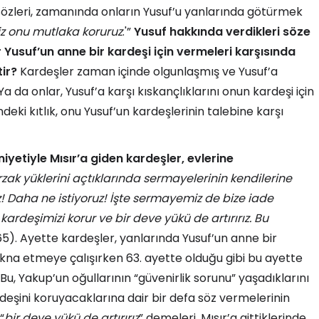
sözleri, zamanında onların Yusuf’u yanlarında götürmek
iz onu mutlaka koruruz
.'”
Yusuf hakkında verdikleri söze
 Yusuf’un anne bir kardeşi için vermeleri karşısında
ir?
Kardeşler zaman içinde olgunlaşmış ve Yusuf’a
Ya da onlar, Yusuf’a karşı kıskançlıklarını onun kardeşi için
deki kıtlık, onu Yusuf’un kardeşlerinin talebine karşı
niyetiyle Mısır’a giden kardeşler, evlerine
rzak yüklerini açtıklarında sermayelerinin kendilerine
! Daha ne istiyoruz! İşte sermayemiz de bize iade
kardeşimizi korur ve bir deve yükü de artırırız. Bu
: 65). Ayette kardeşler, yanlarında Yusuf’un anne bir
ikna etmeye çalışırken 63. ayette olduğu gibi bu ayette
u, Yakup’un oğullarının “güvenirlik sorunu” yaşadıklarını
eşini koruyacaklarına dair bir defa söz vermelerinin
“
bir deve yükü de artırırız
” demeleri, Mısır’a gittiklerinde