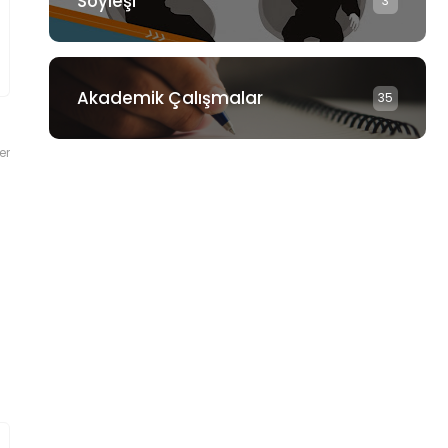
Söyleşi
3
Akademik Çalışmalar
35
er