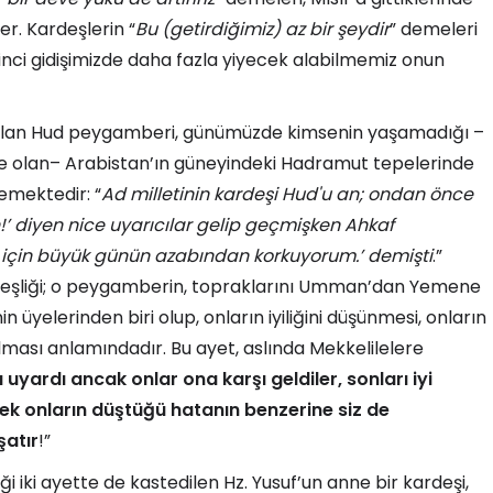
er. Kardeşlerin “
Bu (getirdiğimiz) az bir şeydir
” demeleri
 İkinci gidişimizde daha fazla yiyecek alabilmemiz onun
ri olan Hud peygamberi, günümüzde kimsenin yaşamadığı –
olan– Arabistan’ın güneyindeki Hadramut tepelerinde
emektedir: “
Ad milletinin kardeşi Hud'u an; ondan önce
!’ diyen nice uyarıcılar gelip geçmişken Ahkaf
n için büyük günün azabından korkuyorum.’ demişti
.”
ardeşliği; o peygamberin, topraklarını Umman’dan Yemene
 üyelerinden biri olup, onların iyiliğini düşünmesi, onların
olması anlamındadır. Bu ayet, aslında Mekkelilelere
 uyardı ancak onlar ona karşı geldiler, sonları iyi
k onların düştüğü hatanın benzerine siz de
şatır
!”
ği iki ayette de kastedilen Hz. Yusuf’un anne bir kardeşi,