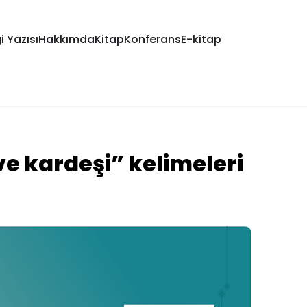
i Yazısı
Hakkımda
Kitap
Konferans
E-kitap
e kardeşi” kelimeleri