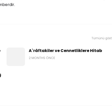
mberdir.
Tümünü göst
e
A`râftakiler ve Cennetliklere Hitab
2 MONTHS ÖNCE
ş