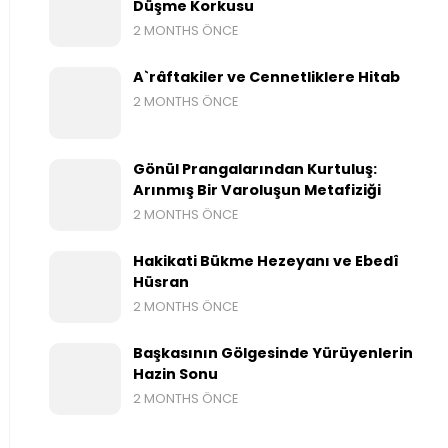
Düşme Korkusu
2 MONTHS ÖNCE
A`râftakiler ve Cennetliklere Hitab
2 MONTHS ÖNCE
Gönül Prangalarından Kurtuluş:
Arınmış Bir Varoluşun Metafiziği
2 MONTHS ÖNCE
Hakikati Bükme Hezeyanı ve Ebedî
Hüsran
2 MONTHS ÖNCE
Başkasının Gölgesinde Yürüyenlerin
Hazin Sonu
2 MONTHS ÖNCE