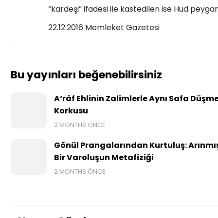
“kardeşi” ifadesi ile kastedilen ise Hud peyga
22.12.2016 Memleket Gazetesi
Bu yayınları beğenebilirsiniz
A‘râf Ehlinin Zalimlerle Aynı Safa Düşm
Korkusu
2 MONTHS ÖNCE
Gönül Prangalarından Kurtuluş: Arınmı
Bir Varoluşun Metafiziği
2 MONTHS ÖNCE