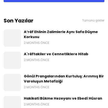
Son Yazılar
Tümünü göster
A‘râf Ehlinin Zalimlerle Aynı Safa Düşme
Korkusu
2 MONTHS ÖNCE
A`râftakiler ve Cennetliklere Hitab
2 MONTHS ÖNCE
Gönül Prangalarından Kurtuluş: Arınmış Bir
Varoluşun Metafiziği
2 MONTHS ÖNCE
Hakikati Bükme Hezeyanı ve Ebedî Hüsran
2 MONTHS ÖNCE