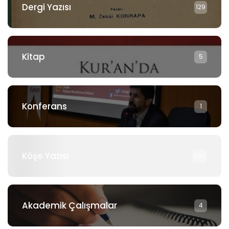
Dergi Yazısı
129
Kitap
5
Konferans
1
Köşe Yazısı
897
Akademik Çalışmalar
4