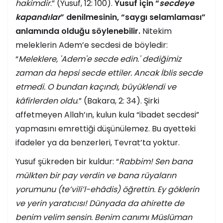
hakimdir
.” (Yusuf, 12: 100).
Yusuf için “
secdeye
kapandılar
” denilmesinin, “saygı selamlaması”
anlamında olduğu söylenebilir.
Nitekim
meleklerin Adem’e secdesi de böyledir:
“
Meleklere, 'Adem'e secde edin.' dediğimiz
zaman da hepsi secde ettiler. Ancak İblis secde
etmedi. O bundan kaçındı, büyüklendi ve
kâfirlerden oldu
.” (Bakara, 2: 34). Şirki
affetmeyen Allah’ın, kulun kula “ibadet secdesi”
yapmasını emrettiği düşünülemez. Bu ayetteki
ifadeler ya da benzerleri, Tevrat’ta yoktur.
Yusuf şükreden bir kuldur: “
Rabbim! Sen bana
mülkten bir pay verdin ve bana rüyaların
yorumunu (te’vili’l-ehâdis) öğrettin. Ey göklerin
ve yerin yaratıcısı! Dünyada da ahirette de
benim velim sensin. Benim canımı Müslüman