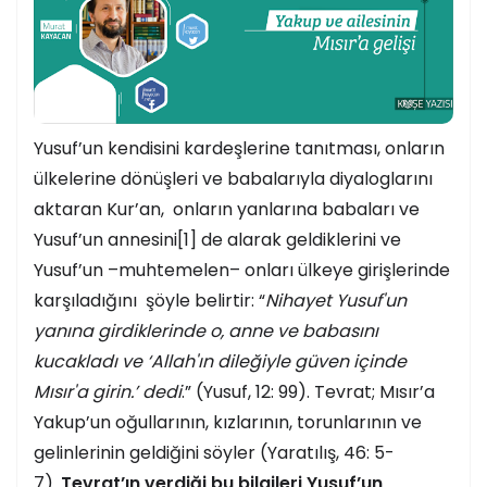
Yusuf’un kendisini kardeşlerine tanıtması, onların
ülkelerine dönüşleri ve babalarıyla diyaloglarını
aktaran Kur’an, onların yanlarına babaları ve
Yusuf’un annesini
[1]
de alarak geldiklerini ve
Yusuf’un –muhtemelen– onları ülkeye girişlerinde
karşıladığını şöyle belirtir: “
Nihayet Yusuf'un
yanına girdiklerinde o, anne ve babasını
kucakladı ve ‘Allah'ın dileğiyle güven içinde
Mısır'a girin.’ dedi
.” (Yusuf, 12: 99). Tevrat; Mısır’a
Yakup’un oğullarının, kızlarının, torunlarının ve
gelinlerinin geldiğini söyler (Yaratılış, 46: 5-
7).
Tevrat’ın verdiği bu bilgileri Yusuf’un