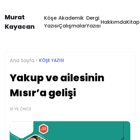
Murat
Köşe
Akademik
Dergi
Hakkımda
Kitap
Kayacan
Yazısı
Çalışmalar
Yazısı
Ana Sayfa
KÖŞE YAZISI
Yakup ve ailesinin
Mısır’a gelişi
10 YIL ÖNCE