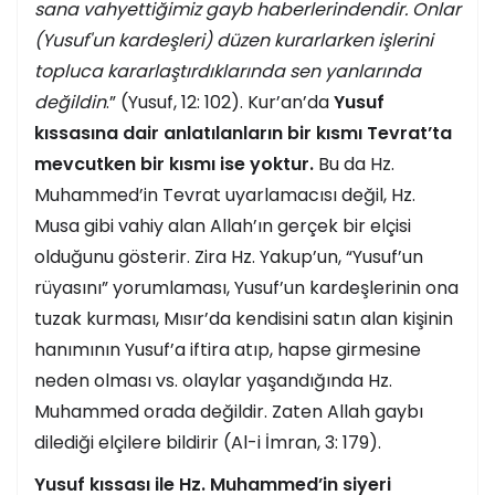
sana vahyettiğimiz gayb haberlerindendir. Onlar
(Yusuf'un kardeşleri) düzen kurarlarken işlerini
topluca kararlaştırdıklarında sen yanlarında
değildin
.” (Yusuf, 12: 102). Kur’an’da
Yusuf
kıssasına dair anlatılanların bir kısmı Tevrat’ta
mevcutken bir kısmı ise yoktur.
Bu da Hz.
Muhammed’in Tevrat uyarlamacısı değil, Hz.
Musa gibi vahiy alan Allah’ın gerçek bir elçisi
olduğunu gösterir. Zira Hz. Yakup’un, “Yusuf’un
rüyasını” yorumlaması, Yusuf’un kardeşlerinin ona
tuzak kurması, Mısır’da kendisini satın alan kişinin
hanımının Yusuf’a iftira atıp, hapse girmesine
neden olması vs. olaylar yaşandığında Hz.
Muhammed orada değildir. Zaten Allah gaybı
dilediği elçilere bildirir (Al-i İmran, 3: 179).
Yusuf kıssası ile Hz. Muhammed’in siyeri