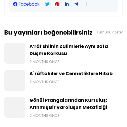
Facebook
Bu yayınları beğenebilirsiniz
Tümünü göster
A‘râf Ehlinin Zalimlerle Aynı Safa
Düşme Korkusu
2 MONTHS ÖNCE
A`râftakiler ve Cennetliklere Hitab
2 MONTHS ÖNCE
Gönül Prangalarından Kurtuluş:
Arınmış Bir Varoluşun Metafiziği
2 MONTHS ÖNCE