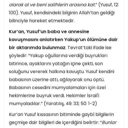
olarak al ve beni salihlerin arasına kat.
” (Yusuf, 12:
100). Yusuf, kendisindeki bilginin Allah’tan geldiği
bilinciyle hareket etmektedir.
Kur’an, Yusuf’un baba ve annesine
kavuşmasını anlatırken Yakup’un ölümüne dair
bir aktarımda bulunmaz
. Tevrat’taki ifade ise
şöyledir: “Yakup oğullarına verdiği buyrukları
bitirince, ayaklarını yatağın içine çekti, son
soluğunu vererek halkına kavuştu. Yusuf kendini
babasının üzerine attı, ağlayarak onu öptü.
Babasının cesedini mumyalamaları için özel
hekimlerine buyruk verdi. Hekimler İsrail'i
mumyaladılar.” (Yaratılış, 49: 33; 50: 1-2)
Kur’an Yusuf kıssasının bitiminde gaybî bilgilerin
geçmişe dair bilgileri de içerdiğini belirtir: “
Bunlar