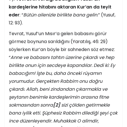
kardeşlerine hitabını aktaran Kur’an da teyit
eder
: “
Bütün ailenizle birlikte bana gelin
.” (Yusuf,
12: 93).
Tevrat, Yusuf’un Mısır’a gelen babasını görür
görmez boynuna sarıldığını (Yaratılış, 46: 29)
söylerken Kur’an böyle bir sahneden söz etmez:
“
Anne ve babasını tahtın üzerine çıkardı ve hep
birlikte onun için secdeye kapandılar. Dedi ki: Ey
babacığım! İşte bu, daha önceki rüyamın
yorumudur. Gerçekten Rabbim onu doğru
çıkardı. Allah, beni zindandan çıkarmakla ve
şeytanın benimle kardeşlerimin arasına fitne
sokmasından sonra
[2]
sizi çölden getirmekle
bana iyilik etti. Şüphesiz Rabbim dilediği şeyi çok
ince düzenleyendir. Muhakkak O alimdir,