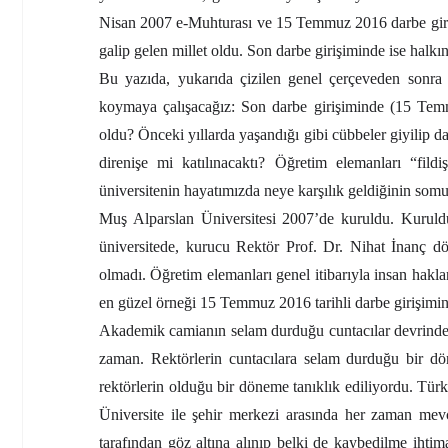
Nisan 2007 e-Muhturası ve 15 Temmuz 2016 darbe girişim
galip gelen millet oldu. Son darbe girişiminde ise halkın 
Bu yazıda, yukarıda çizilen genel çerçeveden sonra 
koymaya çalışacağız: Son darbe girişiminde (15 Temm
oldu? Önceki yıllarda yaşandığı gibi cübbeler giyilip 
direnişe mi katılınacaktı? Öğretim elemanları “fildi
üniversitenin hayatımızda neye karşılık geldiğinin somu
Muş Alparslan Üniversitesi 2007’de kuruldu. Kuruldu
üniversitede, kurucu Rektör Prof. Dr. Nihat İnanç d
olmadı. Öğretim elemanları genel itibarıyla insan hakl
en güzel örneği 15 Temmuz 2016 tarihli darbe girişimi
Akademik camianın selam durduğu cuntacılar devrinden,
zaman. Rektörlerin cuntacılara selam durduğu bir dö
rektörlerin olduğu bir döneme tanıklık ediliyordu. Türk
Üniversite ile şehir merkezi arasında her zaman mevc
tarafından göz altına alınıp belki de kaybedilme ihtima