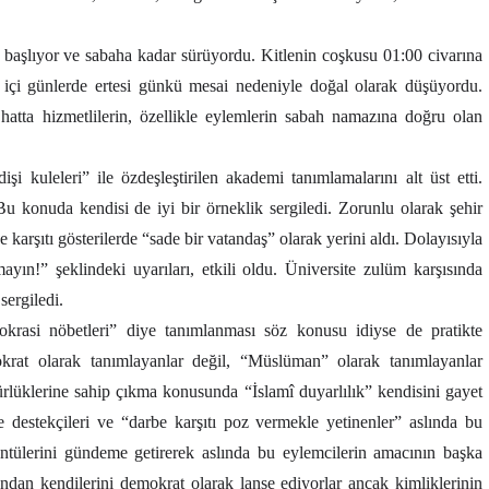
 başlıyor ve sabaha kadar sürüyordu. Kitlenin coşkusu 01:00 civarına
ta içi günlerde ertesi günkü mesai nedeniyle doğal olarak düşüyordu.
atta hizmetlilerin, özellikle eylemlerin sabah namazına doğru olan
şi kuleleri” ile özdeşleştirilen akademi tanımlamalarını alt üst etti.
Bu konuda kendisi de iyi bir örneklik sergiledi. Zorunlu olarak şehir
 karşıtı gösterilerde “sade bir vatandaş” olarak yerini aldı. Dolayısıyla
ayın!” şeklindeki uyarıları, etkili oldu. Üniversite zulüm karşısında
sergiledi.
krasi nöbetleri” diye tanımlanması söz konusu idiyse de pratikte
krat olarak tanımlayanlar değil, “Müslüman” olarak tanımlayanlar
rlüklerine sahip çıkma konusunda “İslamî duyarlılık” kendisini gayet
be destekçileri ve “darbe karşıtı poz vermekle yetinenler” aslında bu
ntülerini gündeme getirerek aslında bu eylemcilerin amacının başka
ndan kendilerini demokrat olarak lanse ediyorlar ancak kimliklerinin