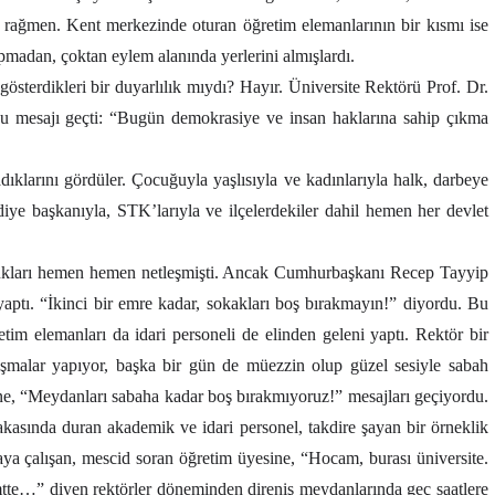
a rağmen. Kent merkezinde oturan öğretim elemanlarının bir kısmı ise
dan, çoktan eylem alanında yerlerini almışlardı.
gösterdikleri bir duyarlılık mıydı? Hayır. Üniversite Rektörü Prof. Dr.
şu mesajı geçti: “Bugün demokrasiye ve insan haklarına sahip çıkma
ıklarını gördüler. Çocuğuyla yaşlısıyla ve kadınlarıyla halk, darbeye
ediye başkanıyla, STK’larıyla ve ilçelerdekiler dahil hemen her devlet
ldukları hemen hemen netleşmişti. Ancak Cumhurbaşkanı Recep Tayyip
aptı. “İkinci bir emre kadar, sokakları boş bırakmayın!” diyordu. Bu
tim elemanları da idari personeli de elinden geleni yaptı. Rektör bir
uşmalar yapıyor, başka bir gün de müezzin olup güzel sesiyle sabah
ne, “Meydanları sabaha kadar boş bırakmıyoruz!” mesajları geçiyordu.
kasında duran akademik ve idari personel, takdire şayan bir örneklik
maya çalışan, mescid soran öğretim üyesine, “Hocam, burası üniversite.
te…” diyen rektörler döneminden direniş meydanlarında geç saatlere