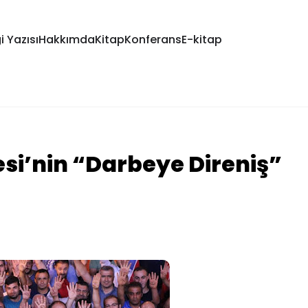
i Yazısı
Hakkımda
Kitap
Konferans
E-kitap
si’nin “Darbeye Direniş”