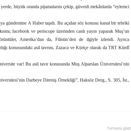
ri yerde, büyük oranda pijamalarını çekip, güvenli mekânlarda “eylemci
nya gündemine A Haber taşıdı. Bu açıdan söz konusu kanal bir tebriki
 kısmı; facebook ve periscope üzerinden canlı yayın yaparak Muş’un
üntüler, Amerika’dan da, Filistin’den de ilgiyle izlendi. Ayrıca
ıtlığı konusundaki asil tavrını, Zazaca ve Kürtçe olarak da TRT Kürdî
üniversite var! Bu asil tavır konusunda Muş Alparslan Üniversitesi’nin
versitesi’nin Darbeye Direniş Örnekliği”, Haksöz Derg., S. 305, İst.,
Tümünü göst