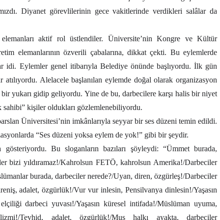
dı. Diyanet görevlilerinin gece vakitlerinde verdikleri salâlar da
elemanları aktif rol üstlendiler. Üniversite’nin Kongre ve Kültür
retim elemanlarının özverili çabalarına, dikkat çekti. Bu eylemlerde
ar idi. Eylemler genel itibarıyla Belediye önünde başlıyordu. İlk gün
ar atılıyordu. Alelacele başlanılan eylemde doğal olarak organizasyon
ı bir yukarı gidip geliyordu. Yine de bu, darbecilere karşı halis bir niyet
k sahibi” kişiler oldukları gözlemlenebiliyordu.
arslan Üniversitesi’nin imkânlarıyla seyyar bir ses düzeni temin edildi.
asyonlarda “Ses düzeni yoksa eylem de yok!” gibi bir şeydir.
da gösteriyordu. Bu sloganların bazıları şöyleydi: “Ümmet burada,
er bizi yıldıramaz!/Kahrolsun FETÖ, kahrolsun Amerika!/Darbeciler
lümanlar burada, darbeciler nerede?/Uyan, diren, özgürleş!/Darbeciler
eniş, adalet, özgürlük!/Vur vur inlesin, Pensilvanya dinlesin!/Yaşasın
elçiliği darbeci yuvası!/Yaşasın küresel intifada!/Müslüman uyuma,
izmi!/Tevhid, adalet, özgürlük!/Muş halkı ayakta, darbeciler