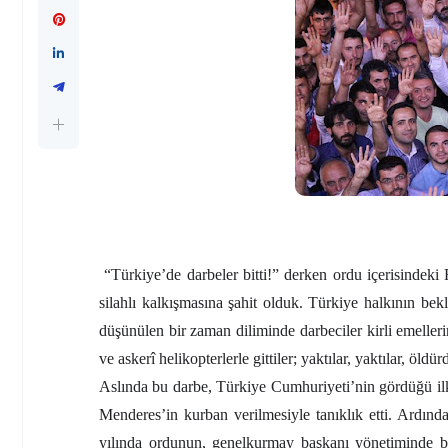
“Türkiye’de darbeler bitti!” derken ordu içerisindek
silahlı kalkışmasına şahit olduk. Türkiye halkının be
düşünülen bir zaman diliminde darbeciler kirli emellerin
ve askerî helikopterlerle gittiler; yaktılar, yaktılar, öldür
Aslında bu darbe, Türkiye Cumhuriyeti’nin gördüğü il
Menderes’in kurban verilmesiyle tanıklık etti. Ardınd
yılında ordunun, genelkurmay başkanı yönetiminde b