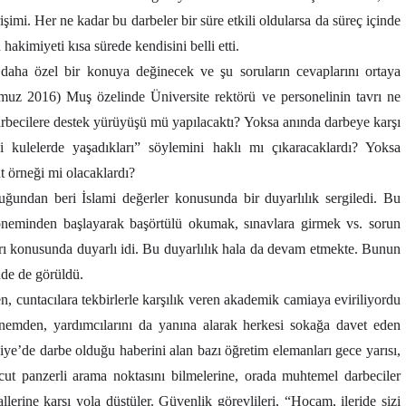
i. Her ne kadar bu darbeler bir süre etkili oldularsa da süreç içinde
hakimiyeti kısa sürede kendisini belli etti.
daha özel bir konuya değinecek ve şu soruların cevaplarını ortaya
uz 2016) Muş özelinde Üniversite rektörü ve personelinin tavrı ne
darbecilere destek yürüyüşü mü yapılacaktı? Yoksa anında darbeye karşı
şi kulelerde yaşadıkları” söylemini haklı mı çıkaracaklardı? Yoksa
t örneği mi olacaklardı?
ğundan beri İslami değerler konusunda bir duyarlılık sergiledi. Bu
öneminden başlayarak başörtülü okumak, sınavlara girmek vs. sorun
arı konusunda duyarlı idi. Bu duyarlılık hala da devam etmekte. Bunun
nde de görüldü.
 cuntacılara tekbirlerle karşılık veren akademik camiaya eviriliyordu
nemden, yardımcılarını da yanına alarak herkesi sokağa davet eden
iye’de darbe olduğu haberini alan bazı öğretim elemanları gece yarısı,
ut panzerli arama noktasını bilmelerine, orada muhtemel darbeciler
llerine karşı yola düştüler. Güvenlik görevlileri, “Hocam, ileride sizi