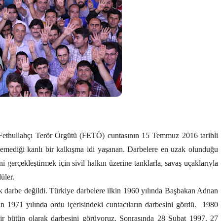
i Fethullahçı Terör Örgütü (FETÖ) cuntasının 15 Temmuz 2016 tarihli
klemediği kanlı bir kalkışma idi yaşanan. Darbelere en uzak olunduğu
i gerçekleştirmek için sivil halkın üzerine tanklarla, savaş uçaklarıyla
düler.
k darbe değildi. Türkiye darbelere ilkin 1960 yılında Başbakan Adnan
an 1971 yılında ordu içerisindeki cuntacıların darbesini gördü. 1980
ir bütün olarak darbesini görüyoruz. Sonrasında 28 Şubat 1997, 27