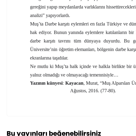
gereğini yapıp meydanlarda varlıklarını hissettirecekle
analizi” yapıyorlardı.
Muş’ta Darbe karşıtı eylemleri en fazla Türkiye ve dü
hak ediyor. Bunun yanında eylemlere katılanların bir
darbe karşıtı tavrını tüm dünyaya duyurdu. Bu gör
Üniversite’nin öğretim elemanları, bölgenin darbe karş
ekranlarına taşıdılar.
Ne mutlu ki Muş’ta halk içinde ve halkla birlikte bir 
yalnız olmadığı ve olmayacağı temennisiyle…
Yazının künyesi
:
Kayacan
, Murat, “Muş Alparslan Üni
Ağustos, 2016. (77-80).
Bu yayınları beğenebilirsiniz