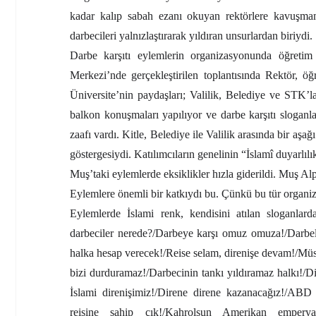
kadar kalıp sabah ezanı okuyan rektörlere kavuşmamız
darbecileri yalnızlaştırarak yıldıran unsurlardan biriydi.
Darbe karşıtı eylemlerin organizasyonunda öğretim 
Merkezi’nde gerçekleştirilen toplantısında Rektör, öğ
Üniversite’nin paydaşları; Valilik, Belediye ve STK’l
balkon konuşmaları yapılıyor ve darbe karşıtı sloganl
zaafı vardı. Kitle, Belediye ile Valilik arasında bir aşağ
göstergesiydi. Katılımcıların genelinin “İslamî duyarlılı
Muş’taki eylemlerde eksiklikler hızla giderildi. Muş Alp
Eylemlere önemli bir katkıydı bu. Çünkü bu tür organiz
Eylemlerde İslami renk, kendisini atılan sloganlar
darbeciler nerede?/Darbeye karşı omuz omuza!/Darbel
halka hesap verecek!/Reise selam, direnişe devam!/Müs
bizi durduramaz!/Darbecinin tankı yıldıramaz halkı!/Dir
İslami direnişimiz!/Direne direne kazanacağız!/ABD 
reisine sahip çık!/Kahrolsun Amerikan emperyal