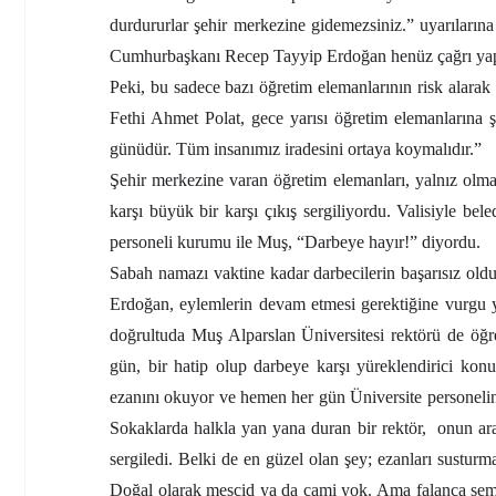
durdururlar şehir merkezine gidemezsiniz.” uyarıların
Cumhurbaşkanı Recep Tayyip Erdoğan henüz çağrı yapma
Peki, bu sadece bazı öğretim elemanlarının risk alarak 
Fethi Ahmet Polat, gece yarısı öğretim elemanlarına 
günüdür. Tüm insanımız iradesini ortaya koymalıdır.”
Şehir merkezine varan öğretim elemanları, yalnız olmad
karşı büyük bir karşı çıkış sergiliyordu. Valisiyle bel
personeli kurumu ile Muş, “Darbeye hayır!” diyordu.
Sabah namazı vaktine kadar darbecilerin başarısız o
Erdoğan, eylemlerin devam etmesi gerektiğine vurgu y
doğrultuda Muş Alparslan Üniversitesi rektörü de öğre
gün, bir hatip olup darbeye karşı yüreklendirici kon
ezanını okuyor ve hemen her gün Üniversite personeli
Sokaklarda halkla yan yana duran bir rektör, onun ara
sergiledi. Belki de en güzel olan şey; ezanları sustur
Doğal olarak mescid ya da cami yok. Ama falanca semt