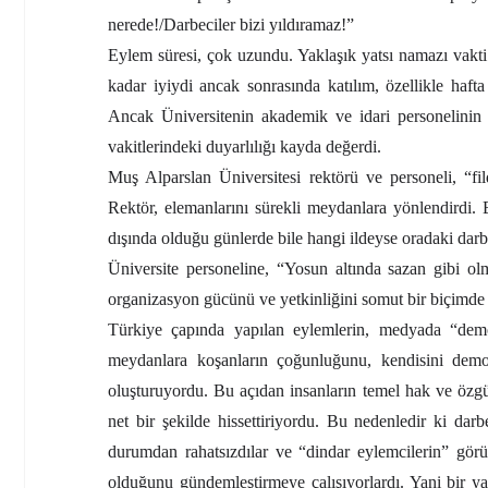
nerede!/Darbeciler bizi yıldıramaz!”
Eylem süresi, çok uzundu. Yaklaşık yatsı namazı vakti
kadar iyiydi ancak sonrasında katılım, özellikle haf
Ancak Üniversitenin akademik ve idari personelinin h
vakitlerindeki duyarlılığı kayda değerdi.
Muş Alparslan Üniversitesi rektörü ve personeli, “fildi
Rektör, elemanlarını sürekli meydanlara yönlendirdi. 
dışında olduğu günlerde bile hangi ildeyse oradaki darbe
Üniversite personeline, “Yosun altında sazan gibi olm
organizasyon gücünü ve yetkinliğini somut bir biçimde 
Türkiye çapında yapılan eylemlerin, medyada “demo
meydanlara koşanların çoğunluğunu, kendisini demo
oluşturuyordu. Bu açıdan insanların temel hak ve özgü
net bir şekilde hissettiriyordu. Bu nedenledir ki dar
durumdan rahatsızdılar ve “dindar eylemcilerin” görü
olduğunu gündemleştirmeye çalışıyorlardı. Yani bir ya