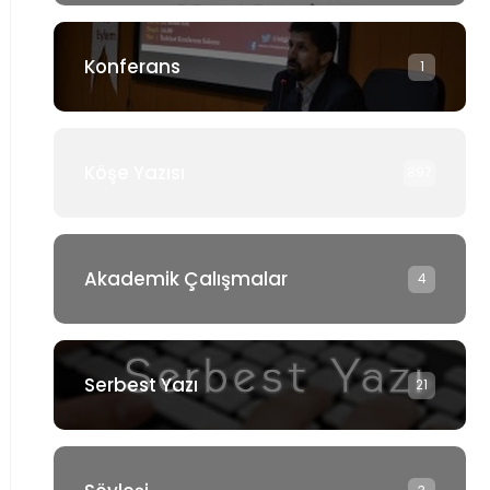
Konferans
1
Köşe Yazısı
897
Akademik Çalışmalar
4
Serbest Yazı
21