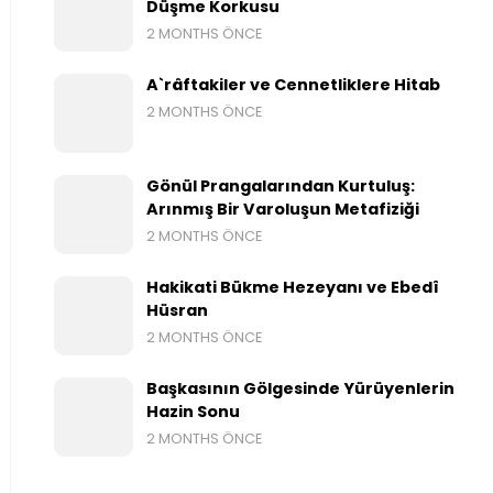
Düşme Korkusu
2 MONTHS ÖNCE
A`râftakiler ve Cennetliklere Hitab
2 MONTHS ÖNCE
Gönül Prangalarından Kurtuluş:
Arınmış Bir Varoluşun Metafiziği
2 MONTHS ÖNCE
Hakikati Bükme Hezeyanı ve Ebedî
Hüsran
2 MONTHS ÖNCE
Başkasının Gölgesinde Yürüyenlerin
Hazin Sonu
2 MONTHS ÖNCE