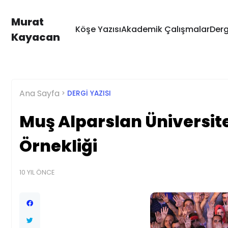
Murat
Köşe Yazısı
Akademik Çalışmalar
Derg
Kayacan
Ana Sayfa
DERGI YAZISI
Muş Alparslan Üniversite
Örnekliği
10 YIL ÖNCE