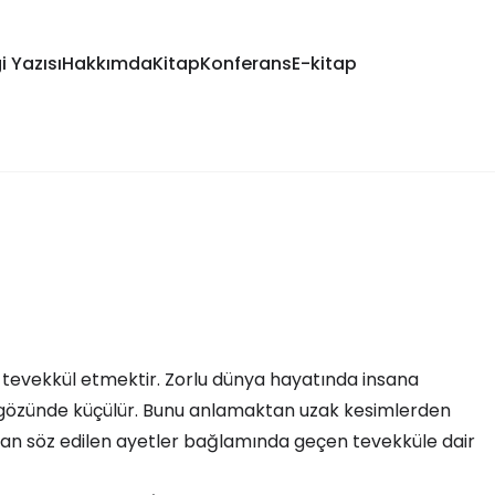
i Yazısı
Hakkımda
Kitap
Konferans
E-kitap
a tevekkül etmektir. Zorlu dünya hayatında insana
gözünde küçülür. Bunu anlamaktan uzak kesimlerden
rdan söz edilen ayetler bağlamında geçen tevekküle dair