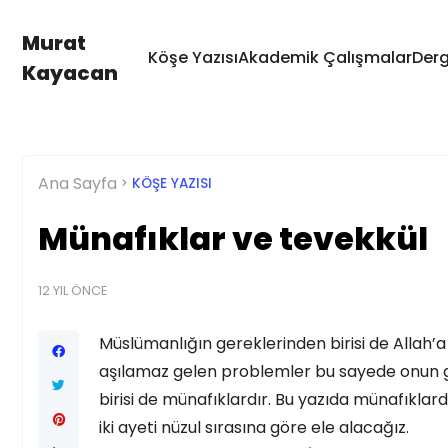
Murat
Köşe Yazısı
Akademik Çalışmalar
Derg
Kayacan
Ana Sayfa
KÖŞE YAZISI
Münafıklar ve tevekkül
12 YIL ÖNCE
Müslümanlığın gereklerinden birisi de Allah’
aşılamaz gelen problemler bu sayede onun 
birisi de münafıklardır. Bu yazıda münafıkla
iki ayeti nüzul sırasına göre ele alacağız.