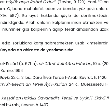
 ve büyük arşın Rabbi O'dur
.” (Tevbe, 9: 129). Yani, “O’na
ım. O, bana muhalefet eden ve benden yüz çevirenlere
XIV: 587). Bu ayet hakkında şöyle de denilmektedir:
ndirildiğinde, Allah onların kalplerini iman etmekten ve
 müminler gibi kalplerinin açılıp ferahlamasından uzak
l edip zorluklara karşı sabretmekten uzak kimselerdir.
 dünyada da ahirette de yardımcısıdır
.
l-Ensârî (ö. 671 h),
el-Câmi’ li Ahkâmi'l-Kur'an
, 10 c. (20
, Kahire, 1964
-Gayb
, 32 c., 3. bs., Daru İhyai Turasi'l-Arab, Beyrut, h. 1420.
miu'l-Beyan an Te’vîli Âyi’l-Kur'an
, 24 c., Müessesetü’r-
-Keşşâf an Hakâiki Ğavamidi’t-Tenzîl ve Uyûni’l-Ekâvil fî
tabi’l-Arabi, Beyrut, h. 1407.