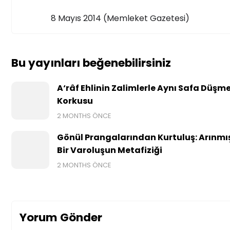
8 Mayıs 2014 (Memleket Gazetesi)
Bu yayınları beğenebilirsiniz
A‘râf Ehlinin Zalimlerle Aynı Safa Düşm
Korkusu
2 MONTHS ÖNCE
Gönül Prangalarından Kurtuluş: Arınmı
Bir Varoluşun Metafiziği
2 MONTHS ÖNCE
Yorum Gönder