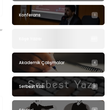
Konferans
1
er
Köşe Yazısı
897
Akademik Çalışmalar
4
Serbest Yazı
21