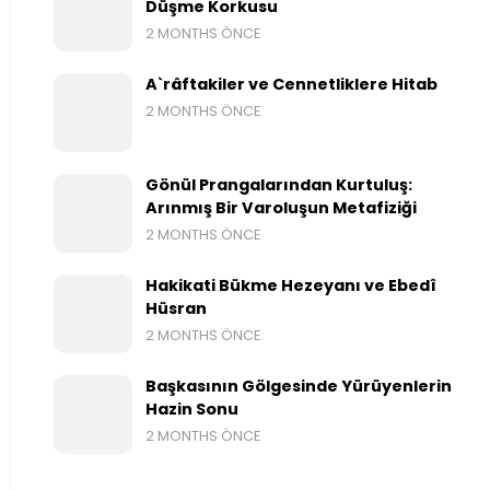
Düşme Korkusu
2 MONTHS ÖNCE
A`râftakiler ve Cennetliklere Hitab
2 MONTHS ÖNCE
Gönül Prangalarından Kurtuluş:
Arınmış Bir Varoluşun Metafiziği
2 MONTHS ÖNCE
Hakikati Bükme Hezeyanı ve Ebedî
Hüsran
2 MONTHS ÖNCE
Başkasının Gölgesinde Yürüyenlerin
Hazin Sonu
2 MONTHS ÖNCE