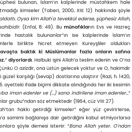
şüphesi bulunan, İslam’ın kalplerinde müstahkem hale
tmadığı kimseler (Taberi, 2000, XIII: 12) hakkında şöyle
aldattı. Oysa kim Allah'a tevekkül ederse, şüphesiz Allah,
ahibidir
. (Enfal, 8: 49). Bu
münafıklar
ın Evs ve Hazreç
erinde hastalık bulunanlar”ın ise kalplerinde İslam’ın
rle birlikte hicret etmeyen Kureyşliler oldukları
avaşta baktık ki Müslümanlar fazla onların safına
ız.
”
diyorlardı
. Halbuki işini Allah’a teslim edenin ve O’na
ünkü O azizdir, ona üstün gelecek yoktur ve O, hakimdir
üzel karşılığı (sevap) dostlarına ulaştırır (Razi, h. 1420,
 5. ayetteki ifade biçimi dikkate alındığında her iki kesimin
ba iman edenler ve (…) sana indirilene iman edenler…
”
anlar grubu”ndan söz etmektedir (1964, cüz VIII: 27).
ah’tan hakkı getirdiği kimseler” eğer yüz çevirirlerse,
h’a samimi bağlanışa dair getirdiğini kabul etmiyorlarsa
nlara şöyle demesi istenir: “
Bana Allah yeter. O'ndan