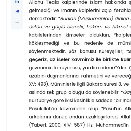
Allahu Teala kalplerinde İslam hakkında 
gelmediği ve imanın kalplerini açıp ferahla
demektedir: “
Bunları (Müslümanları) dinleri 
üstün ve güçlü olandır, hüküm ve hikmet s
kabilelerinden kimseler oldukları, “kalpl
kökleşmediği ve bu nedenle de müminle
söylenmektedir. Söz konusu Kureyşliler, “
S
geçeriz, az iseler kavmimiz ile birlikte kalır
güvenenin koruyucusu, yardım edeni O’dur. Ç
azabını düşmanlarına, rahmetini ve vereceği g
XV: 493). Müminlerle ilgili Bakara suresi 3. ve
aslında tek grup olduğu da söylenebilir: “
Gay
Kurtubi’ye göre ikisi kesinlikle sadece “bir in
Rasulullah’ın kavminden olup “Rasul’ün All
arkalarını dönüp ondan uzaklaşırlarsa, Alla
(Taberi, 2000, XIV: 587) Hz. Muhammed’in o