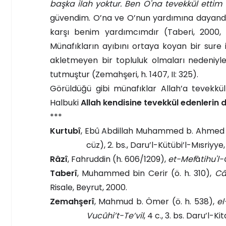
başka ilah yoktur. Ben O'na tevekkül ettim
güvendim. O’na ve O’nun yardımına dayand
karşı benim yardımcımdır (Taberi, 2000, 
Münafıkların ayıbını ortaya koyan bir sure i
akletmeyen bir topluluk olmaları nedeniyle
tutmuştur (Zemahşeri, h. 1407, II: 325).
Görüldüğü gibi münafıklar Allah’a tevekkü
Halbuki
Allah kendisine tevekkül edenlerin
***
Kurtubî
, Ebû Abdillah Muhammed b. Ahmed e
cüz), 2. bs., Daru’l-Kütübi’l-Mısriyye
Râzî
, Fahruddin (h. 606/1209),
et-Mef
â
tihu'l
Taberî
, Muhammed bin Cerir (ö. h. 310),
Câ
Risale, Beyrut, 2000.
Zemahşerî
, Mahmud b. Ömer (ö. h. 538),
el
Vucûhi’t-Te’vil
, 4 c., 3. bs. Daru’l-Ki