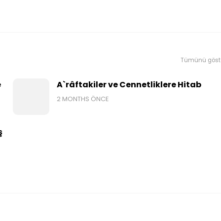
Tümünü göst
e
A`râftakiler ve Cennetliklere Hitab
2 MONTHS ÖNCE
ş