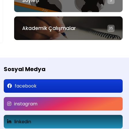
Söyleşi
3
Akademik Çalışmalar
35
Sosyal Medya
facebook
instagram
linkedin