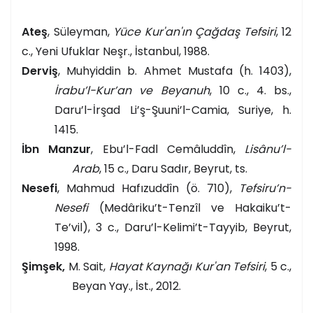
Ateş
, Süleyman,
Yüce Kur'an'ın Çağdaş Tefsiri
, 12
c., Yeni Ufuklar Neşr., İstanbul, 1988.
Derviş
, Muhyiddin b. Ahmet Mustafa (h. 1403),
İrabu’l-Kur’an ve Beyanuh
, 10 c., 4. bs.,
Daru’l-İrşad Li’ş-Şuuni’l-Camia, Suriye, h.
1415.
İbn Manzur
, Ebu’l-Fadl Cemâluddîn,
Lisânu’l-
Arab
, 15 c., Daru Sadır, Beyrut, ts.
Nesefi
, Mahmud Hafızuddîn (ö. 710),
Tefsiru’n-
Nesefi
(Medâriku’t-Tenzîl ve Hakaiku’t-
Te’vil), 3 c., Daru’l-Kelimi’t-Tayyib, Beyrut,
1998.
Şimşek,
M. Sait,
Hayat Kaynağı Kur'an Tefsiri
, 5 c.,
Beyan Yay., İst., 2012.