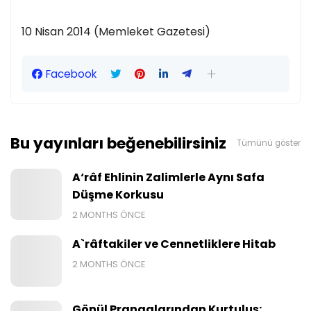
10 Nisan 2014 (Memleket Gazetesi)
Facebook
Bu yayınları beğenebilirsiniz
Tümünü göster
A‘râf Ehlinin Zalimlerle Aynı Safa
Düşme Korkusu
2 MONTHS ÖNCE
A`râftakiler ve Cennetliklere Hitab
2 MONTHS ÖNCE
Gönül Prangalarından Kurtuluş: