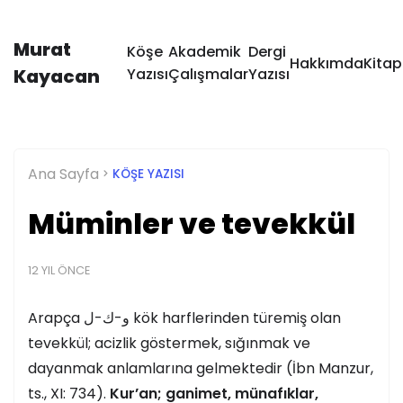
Murat
Köşe
Akademik
Dergi
Hakkımda
Kitap
Kayacan
Yazısı
Çalışmalar
Yazısı
Ana Sayfa
KÖŞE YAZISI
Müminler ve tevekkül
12 YIL ÖNCE
Arapça
و-ك-ل
kök harflerinden türemiş olan
tevekkül; acizlik göstermek, sığınmak ve
dayanmak anlamlarına gelmektedir (İbn Manzur,
ts., XI: 734).
Kur’an; ganimet, münafıklar,