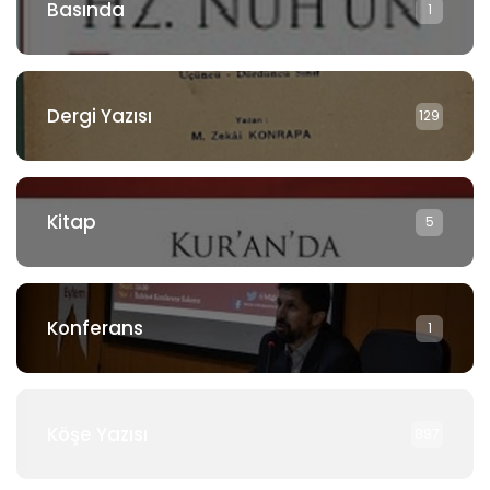
Basında
1
Dergi Yazısı
129
Kitap
5
Konferans
1
Köşe Yazısı
897