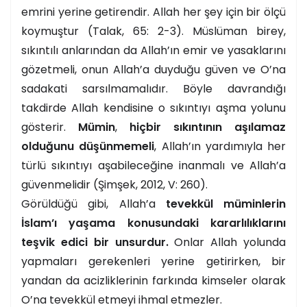
emrini yerine getirendir. Allah her şey için bir ölçü
koymuştur (Talak, 65: 2-3). Müslüman birey,
sıkıntılı anlarından da Allah’ın emir ve yasaklarını
gözetmeli, onun Allah’a duyduğu güven ve O’na
sadakati sarsılmamalıdır. Böyle davrandığı
takdirde Allah kendisine o sıkıntıyı aşma yolunu
gösterir.
Mümin
,
hiçbir sıkıntının aşılamaz
olduğunu düşünmemeli
, Allah’ın yardımıyla her
türlü sıkıntıyı aşabileceğine inanmalı ve Allah’a
güvenmelidir (Şimşek, 2012, V: 260).
Görüldüğü gibi, Allah’a
tevekkül müminlerin
İslam’ı yaşama konusundaki kararlılıklarını
teşvik edici bir unsurdur.
Onlar Allah yolunda
yapmaları gerekenleri yerine getirirken, bir
yandan da acizliklerinin farkında kimseler olarak
O’na tevekkül etmeyi ihmal etmezler.