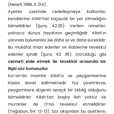
(Nesefi, 1998, II: 214).
Ayetler üzerinde cedelleşmeye kalkanlar,
kendilerine Allah’tan kaçacak bir yer olmadığını
bilmelidirler (Şura, 42:35). Verilen nimetler,
yalnızca dünya hayatının geçimliğidir. Allah'ın
yanında bulunanlar ise daha iyi ve daha süreklidir.
Bu mükâfat iman edenler ve Rablerine tevekkül
edenler içindir (Şura, 42: 36). Görüldüğü gibi
cenneti elde etmek ile tevekkül arasında bir
ilişki söz konusudur
.
Kur’an’da insanlar Allah'a ve peygamberine
itaate davet edilmektedir. Yüz çevirirlerse,
peygambere düşenin apaçık bir tebliğ olduğunu
bilmelidirler. Allah’tan başka ilah yoktur ve
müminler de O’na tevekkül etmelidirler
(Teğabun, 64: 12-13). Söz akışından bu ayetlerin,