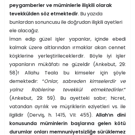
peygamberler ve müminlerle ilişkili olarak
tevekkülden söz etmektedir
. Bu yazıda
bunlardan sonuncusu ile doğrudan ilişkili ayetleri
ele alacağız.
İman edip güzel işler yapanlar, içinde ebedi
kalmak üzere altlarından ırmaklar akan cennet
köşklerine yerleştirileceklerdir. Böyle iyi işler
yapanların mükâfatı ne güzeldir (Ankebut, 29:
58)! Allahu Teala bu kimseler için şöyle
demektedir: “
Onlar, sabreden kimselerdir ve
yalnız Rablerine tevekkül etmektedirler
.”
(Ankebut, 29: 59). Bu ayetteki sabır; hicret,
vatandan ayrılık ve müşriklerin eziyetleri vs. ile
ilgilidir (Derviş, h. 14
1
5, VII: 455).
Allah’ın dini
konusunda müminlerin başlarına gelen kötü
durumlar onları memnuniyetsizliğe sürüklemez