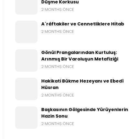
Düşme Korkusu
2 MONTHS ÖNCE
A`râftakiler ve Cennetliklere Hitab
2 MONTHS ÖNCE
Gönül Prangalarından Kurtuluş:
Arınmış Bir Varoluşun Metafiziği
2 MONTHS ÖNCE
Hakikati Bükme Hezeyanı ve Ebedî
Hüsran
2 MONTHS ÖNCE
Başkasının Gölgesinde Yürüyenlerin
Hazin Sonu
2 MONTHS ÖNCE