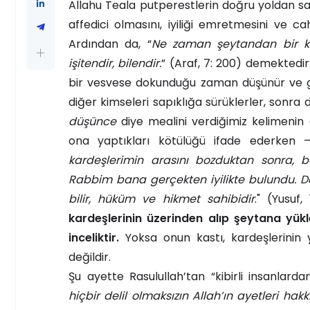
Allahu Teala putperestlerin doğru yoldan sapm
affedici olmasını, iyiliği emretmesini ve ca
Ardından da, “
Ne zaman şeytandan bir köt
işitendir, bilendir.
” (Araf, 7: 200) demektedir
bir vesvese dokunduğu zaman düşünür ve ger
diğer kimseleri sapıklığa sürüklerler, sonra 
düşünce
diye mealini verdiğimiz kelimenin o
ona yaptıkları kötülüğü ifade ederken –f
kardeşlerimin arasını bozduktan sonra, 
Rabbim bana gerçekten iyilikte bulundu. Do
bilir, hüküm ve hikmet sahibidir
." (Yusuf,
kardeşlerinin üzerinden alıp şeytana yükl
inceliktir.
Yoksa onun kastı, kardeşlerinin 
değildir.
Şu ayette Rasulullah’tan “kibirli insanlarda
hiçbir delil olmaksızın Allah’ın ayetleri hakk