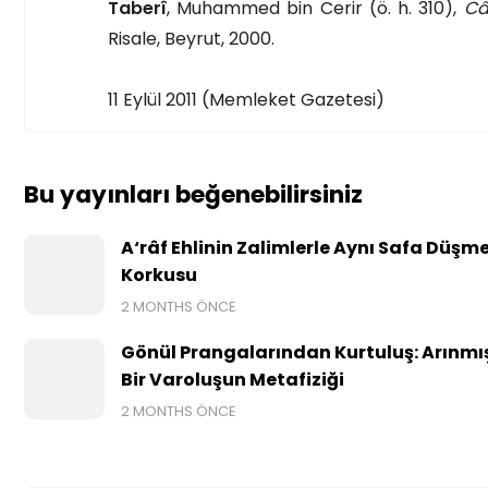
Taberî
, Muhammed bin Cerir (ö. h. 310),
Câ
Risale, Beyrut, 2000.
11 Eylül 2011 (Memleket Gazetesi)
Bu yayınları beğenebilirsiniz
A‘râf Ehlinin Zalimlerle Aynı Safa Düşm
Korkusu
2 MONTHS ÖNCE
Gönül Prangalarından Kurtuluş: Arınmı
Bir Varoluşun Metafiziği
2 MONTHS ÖNCE