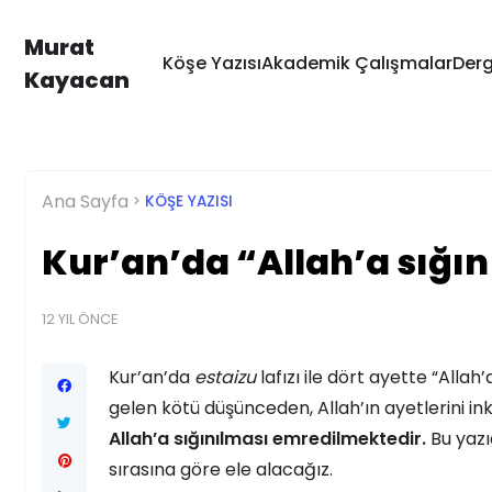
Murat
Köşe Yazısı
Akademik Çalışmalar
Derg
Kayacan
Ana Sayfa
KÖŞE YAZISI
Kur’an’da “Allah’a sığın
12 YIL ÖNCE
Kur’an’da
estaizu
lafızı ile dört ayette “Alla
gelen kötü düşünceden, Allah’ın ayetlerini in
Allah’a sığınılması emredilmektedir.
Bu yazı
sırasına göre ele alacağız.