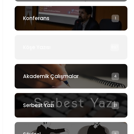
Konferans
1
Köşe Yazısı
897
Akademik Çalışmalar
4
Serbest Yazı
21