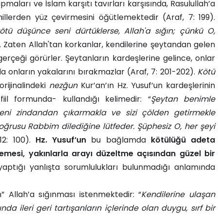
aları ve İslam karşıtı tavırları karşısında, Rasulullah’a
hillerden yüz çevirmesini öğütlemektedir (Araf, 7: 199).
ü düşünce seni dürtüklerse, Allah'a sığın; çünkü O,
. Zaten Allah'tan korkanlar, kendilerine şeytandan gelen
çeği görürler. Şeytanların kardeşlerine gelince, onlar
da onların yakalarını bırakmazlar (Araf, 7: 201-202).
Kötü
rijinalindeki
nezğun
Kur’an’ın Hz. Yusuf’un kardeşlerinin
iil formunda- kullandığı kelimedir: “
Şeytan benimle
beni zindandan çıkarmakla ve sizi çölden getirmekle
ğrusu Rabbim dilediğine lütfeder. Şüphesiz O, her şeyi
 12: 100).
Hz. Yusuf’un
bu bağlamda
kötülüğü adeta
emesi, yakınlarla arayı düzeltme açısından güzel bir
yaptığı yanlışta sorumlulukları bulunmadığı anlamında
n” Allah’a sığınması istenmektedir: “
Kendilerine ulaşan
ında ileri geri tartışanların içlerinde olan duygu, sırf bir