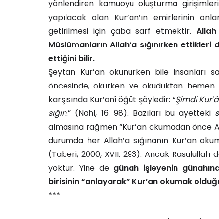
yönlendiren kamuoyu oluşturma girişimleri
yapılacak olan Kur’an’ın emirlerinin on
getirilmesi için çaba sarf etmektir.
Allah
Müslümanların Allah’a sığınırken ettikleri
ettiğini bilir.
Şeytan Kur’an okunurken bile insanları s
öncesinde, okurken ve okuduktan hemen so
karşısında Kur’anî öğüt şöyledir: “
Şimdi Kur'
sığın
.” (Nahl, 16: 98). Bazıları bu ayetteki
s
almasına rağmen “Kur’an okumadan önce All
durumda her Allah’a sığınanın Kur’an okum
(Taberi, 2000, XVII: 293). Ancak Rasulullah
yoktur. Yine de
günah işleyenin günahına
birisinin “anlayarak” Kur’an okumak olduğu
***