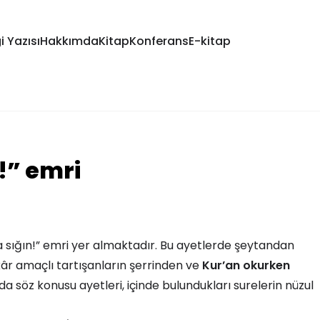
i Yazısı
Hakkımda
Kitap
Konferans
E-kitap
!” emri
h’a sığın!” emri yer almaktadır. Bu ayetlerde şeytandan
kâr amaçlı tartışanların şerrinden ve
Kur’an okurken
da söz konusu ayetleri, içinde bulundukları surelerin nüzul