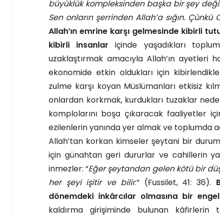
büyüklük kompleksinden başka bir şey değil
Sen onların şerrinden Allah’a sığın. Çünkü O,
Allah’ın emrine karşı gelmesinde kibirli tu
kibirli insanlar
içinde yaşadıkları toplum
uzaklaştırmak amacıyla Allah’ın ayetleri hak
ekonomide etkin oldukları için kibirlendikl
zulme karşı koyan Müslümanları etkisiz kılm
onlardan korkmak, kurdukları tuzaklar neden
komplolarını boşa çıkaracak faaliyetler iç
ezilenlerin yanında yer almak ve toplumda ad
Allah’tan korkan kimseler şeytani bir duru
için günahtan geri dururlar ve cahillerin ya
inmezler: “
Eğer şeytandan gelen kötü bir dü
her şeyi işitir ve bilir
.” (Fussilet, 41: 36).
dönemdeki inkârcılar olmasına bir engel
kaldırma girişiminde bulunan kâfirlerin 