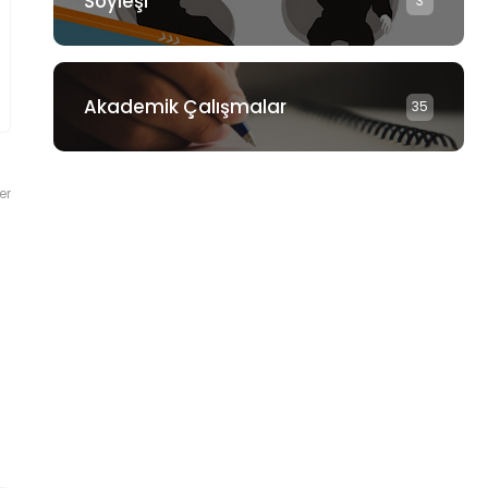
Söyleşi
3
Akademik Çalışmalar
35
er