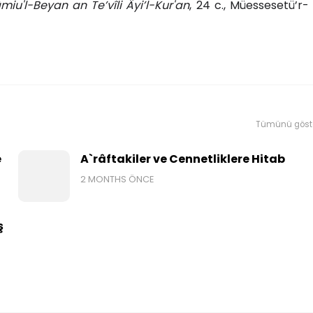
miu'l-Beyan an Te’vîli Âyi’l-Kur'an
, 24 c., Müessesetü’r-
Tümünü göst
e
A`râftakiler ve Cennetliklere Hitab
2 MONTHS ÖNCE
ş