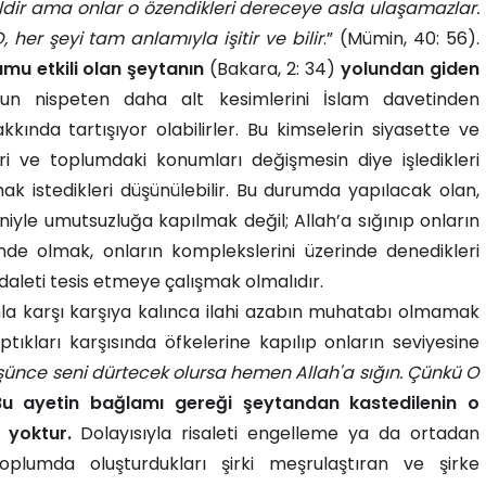
dir ama onlar o özendikleri dereceye asla ulaşamazlar.
 her şeyi tam anlamıyla işitir ve bilir
.” (Mümin, 40: 56).
tumu etkili olan şeytanın
(Bakara, 2: 34)
yolundan giden
un nispeten daha alt kesimlerini İslam davetinden
kında tartışıyor olabilirler. Bu kimselerin siyasette ve
eri ve toplumdaki konumları değişmesin diye işledikleri
ak istedikleri düşünülebilir. Bu durumda yapılacak olan,
iyle umutsuzluğa kapılmak değil; Allah’a sığınıp onların
inde olmak, onların komplekslerini üzerinde denedikleri
aleti tesis etmeye çalışmak olmalıdır.
mla karşı karşıya kalınca ilahi azabın muhatabı olmamak
ptıkları karşısında öfkelerine kapılıp onların seviyesine
şünce seni dürtecek olursa hemen Allah'a sığın. Çünkü O
Bu ayetin bağlamı gereği şeytandan kastedilenin o
 yoktur.
Dolayısıyla risaleti engelleme ya da ortadan
toplumda oluşturdukları şirki meşrulaştıran ve şirke