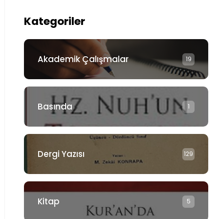
Kategoriler
Akademik Çalışmalar
19
Basında
1
Dergi Yazısı
129
Kitap
5