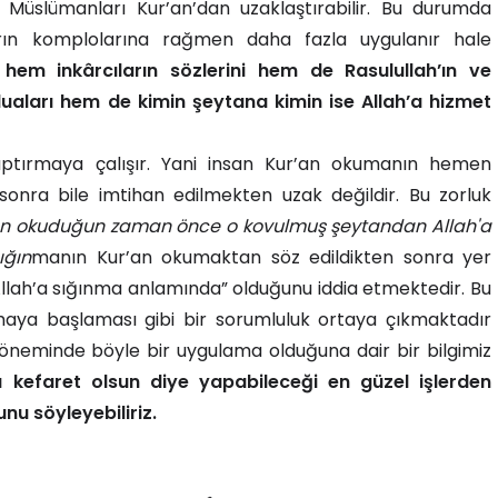
 Müslümanları Kur’an’dan uzaklaştırabilir. Bu durumda
ların komplolarına rağmen daha fazla uygulanır hale
 hem inkârcıların sözlerini hem de Rasulullah’ın ve
 duaları hem de kimin şeytana kimin ise Allah’a hizmet
aptırmaya çalışır. Yani insan Kur’an okumanın hemen
nra bile imtihan edilmekten uzak değildir. Bu zorluk
ân okuduğun zaman önce o kovulmuş şeytandan Allah'a
ığın
manın Kur’an okumaktan söz edildikten sonra yer
ah’a sığınma anlamında” olduğunu iddia etmektedir. Bu
aya başlaması gibi bir sorumluluk ortaya çıkmaktadır
 döneminde böyle bir uygulama olduğuna dair bir bilgimiz
 kefaret olsun diye yapabileceği en güzel işlerden
nu söyleyebiliriz.