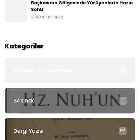
Başkasının Gölgesinde Yürüyenlerin Hazin
Sonu
2 MONTHS ÖNCE
Kategoriler
Akademik Çalışmalar
19
Basında
1
Dergi Yazısı
129