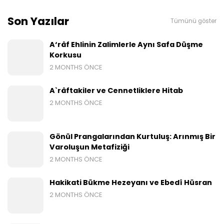
Son Yazılar
Tümünü göster
A‘râf Ehlinin Zalimlerle Aynı Safa Düşme
Korkusu
2 MONTHS ÖNCE
A`râftakiler ve Cennetliklere Hitab
2 MONTHS ÖNCE
Gönül Prangalarından Kurtuluş: Arınmış Bir
Varoluşun Metafiziği
2 MONTHS ÖNCE
Hakikati Bükme Hezeyanı ve Ebedî Hüsran
2 MONTHS ÖNCE