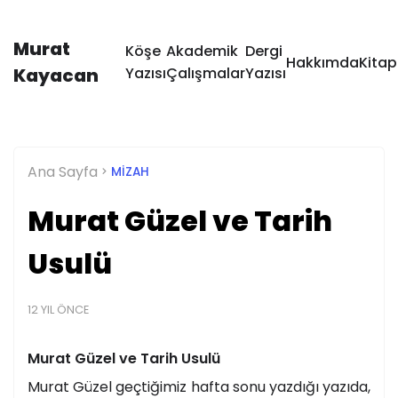
Murat
Köşe
Akademik
Dergi
Hakkımda
Kitap
Kayacan
Yazısı
Çalışmalar
Yazısı
Ana Sayfa
MIZAH
Murat Güzel ve Tarih
Usulü
12 YIL ÖNCE
Murat Güzel ve Tarih Usulü
Murat Güzel geçtiğimiz hafta sonu yazdığı yazıda,