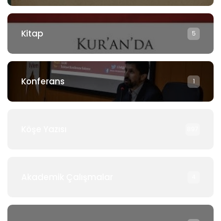
Kitap
5
Konferans
1
Köşe Yazısı
897
Akademik Çalışmalar
4