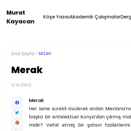
Murat
Köşe Yazısı
Akademik Çalışmalar
Derg
Kayacan
Ana Sayfa
MIZAH
Merak
12 YIL ÖNCE
Merak
Her sene sürekli övülerek anılan Mevlana’nın
başka bir entelektüel Konya’dan çıkmış mıd
midir? Vefat etmiş bir şahsın faziletler