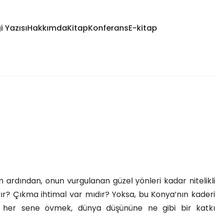
i Yazısı
Hakkımda
Kitap
Konferans
E-kitap
 ardından, onun vurgulanan güzel yönleri kadar nitelikli
ır? Çıkma ihtimal var mıdır? Yoksa, bu Konya’nın kaderi
ini her sene övmek, dünya düşününe ne gibi bir katkı