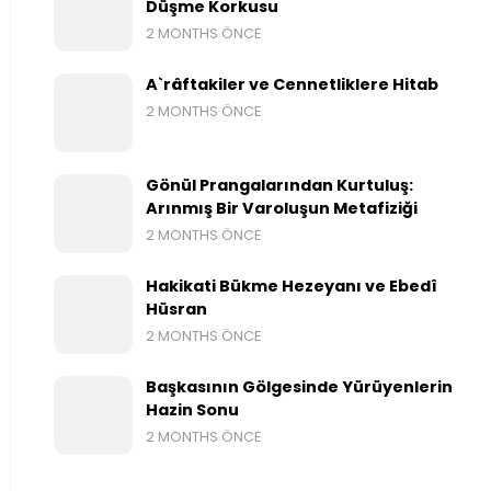
Düşme Korkusu
2 MONTHS ÖNCE
A`râftakiler ve Cennetliklere Hitab
2 MONTHS ÖNCE
Gönül Prangalarından Kurtuluş:
Arınmış Bir Varoluşun Metafiziği
2 MONTHS ÖNCE
Hakikati Bükme Hezeyanı ve Ebedî
Hüsran
2 MONTHS ÖNCE
Başkasının Gölgesinde Yürüyenlerin
Hazin Sonu
2 MONTHS ÖNCE