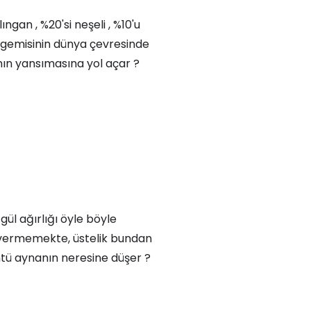
ngan , %20'si neşeli , %10'u
 gemisinin dünya çevresinde
ının yansımasına yol açar ?
gül ağırlığı öyle böyle
ü vermemekte, üstelik bundan
tü aynanın neresine düşer ?