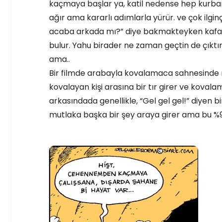
kaçmaya başlar ya, katil nedense hep kurba
ağır ama kararlı adımlarla yürür. ve çok ilgin
acaba arkada mı?” diye bakmakteyken kafasın
bulur. Yahu birader ne zaman geçtin de çıktın 
ama..
Bir filmde arabayla kovalamaca sahnesinde 
kovalayan kişi arasına bir tır girer ve kovalam
arkasındada genellikle, “Gel gel gel!” diyen b
mutlaka başka bir şey araya girer ama bu %90