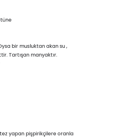
stüne
Oysa bir musluktan akan su ,
ettir. Tartışan manyaktır.
?
tez yapan pişpirikçilere oranla