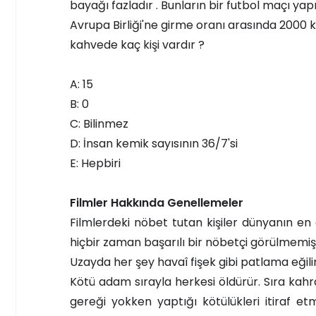
bayağı fazladır . Bunların bir futbol maçı yap
Avrupa Birliği'ne girme oranı arasında 2000 
kahvede kaç kişi vardır ?
A: 15
B: 0
C: Bilinmez
D: İnsan kemik sayısının 36/7'si
E: Hepbiri
Filmler Hakkında Genellemeler
Filmlerdeki nöbet tutan kişiler dünyanın en a
hiçbir zaman başarılı bir nöbetçi görülmemişt
Uzayda her şey havaî fişek gibi patlama eğili
Kötü adam sırayla herkesi öldürür. Sıra kahr
gereği yokken yaptığı kötülükleri itiraf 