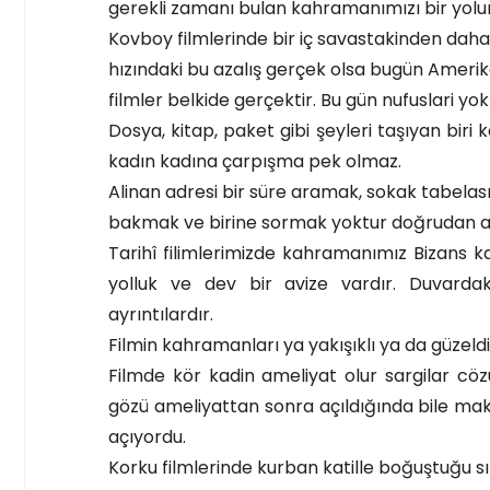
gerekli zamanı bulan kahramanımızı bir yolun
Kovboy filmlerinde bir iç savastakinden daha 
hızındaki bu azalış gerçek olsa bugün Amerikan 
filmler belkide gerçektir. Bu gün nufuslari y
Dosya, kitap, paket gibi şeyleri taşıyan biri
kadın kadına çarpışma pek olmaz.
Alinan adresi bir süre aramak, sokak tabelas
bakmak ve birine sormak yoktur doğrudan adr
Tarihî filimlerimizde kahramanımız Bizans kal
yolluk ve dev bir avize vardır. Duvarda
ayrıntılardır.
Filmin kahramanları ya yakışıklı ya da güzeldi
Filmde kör kadin ameliyat olur sargilar cöz
gözü ameliyattan sonra açıldığında bile mak
açıyordu.
Korku filmlerinde kurban katille boğuştuğu sır