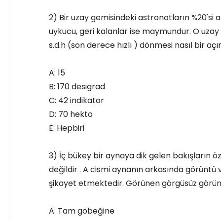
2) Bir uzay gemisindeki astronotların %20'si alı
uykucu, geri kalanlar ise maymundur. O uzay
s.d.h (son derece hızlı ) dönmesi nasıl bir aç
A: 15
B: 170 desigrad
C: 42 indikator
D: 70 hekto
E: Hepbiri
3) İç bükey bir aynaya dik gelen bakışların öz
değildir . A cismi aynanın arkasında görünt
şikayet etmektedir. Görünen görgüsüz görün
A: Tam göbeğine