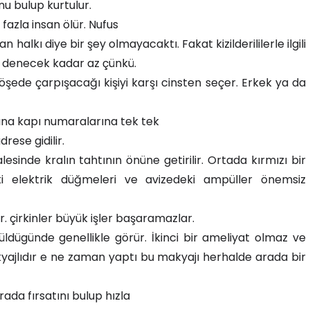
u bulup kurtulur.
fazla insan ölür. Nufus
halkı diye bir şey olmayacaktı. Fakat kizilderililerle ilgili
ok denecek kadar az çünkü.
 köşede çarpışacağı kişiyi karşı cinsten seçer. Erkek ya da
ına kapı numaralarına tek tek
ese gidilir.
esinde kralın tahtının önüne getirilir. Ortada kırmızı bir
ki elektrik düğmeleri ve avizedeki ampüller önemsiz
r. çirkinler büyük işler başaramazlar.
üldügünde genellikle görür. İkinci bir ameliyat olmaz ve
yajlıdır e ne zaman yaptı bu makyajı herhalde arada bir
ada fırsatını bulup hızla