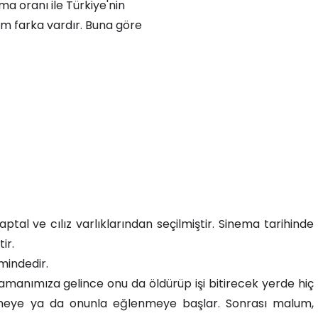
ma oranı ile Türkiye'nin
km farka vardır. Buna göre
ptal ve cılız varlıklarından seçilmiştir. Sinema tarihinde
ir.
mindedir.
amanımıza gelince onu da öldürüp işi bitirecek yerde hiç
etmeye ya da onunla eğlenmeye başlar. Sonrası malum,