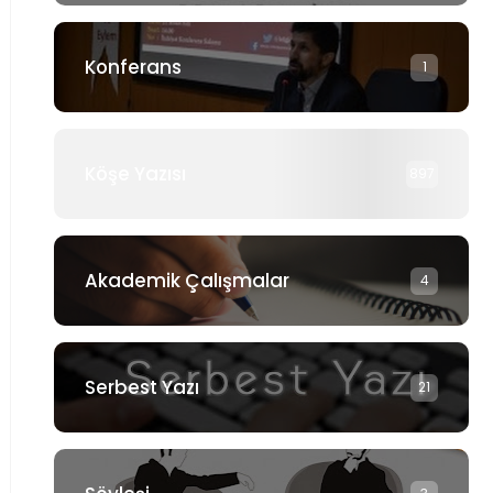
Konferans
1
Köşe Yazısı
897
Akademik Çalışmalar
4
Serbest Yazı
21