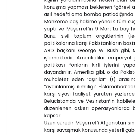
konuşma yapması beklenen “görevi as
asıl hedefti ama bomba patladığında 
Mahkeme baş hâkime yönelik tüm suçl
yaptı ve Müşerref’in 9 Mart’ta baş hâ
Bunu, sivil toplum örgütlerinin (l
politikalarına karşı Pakistanlıların bastı
ABD başkanı George W. Bush gibi, M
işlemektedir. Amerikalılar emperyal 
politikası “onların kirli işlerini y
dayandırılır. Amerika gibi, o da Pakist
muhalefet eden “aşırılar” (!) aras
“aydınlanmış ılımlılığı” -İslamabad’
karşı siyasi faaliyet yürüten yüzlerc
Belucistan’da ve Veziristan’ın kabile
düzenlenen askeri operasyonlarda bin
kapsar.
Uzun süredir Müşerref’i Afganistan sın
karşı savaşmak konusunda yeterli ça