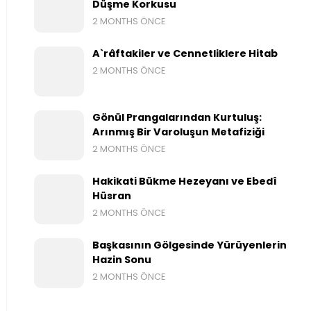
Düşme Korkusu
2 MONTHS ÖNCE
A`râftakiler ve Cennetliklere Hitab
2 MONTHS ÖNCE
Gönül Prangalarından Kurtuluş:
Arınmış Bir Varoluşun Metafiziği
2 MONTHS ÖNCE
Hakikati Bükme Hezeyanı ve Ebedî
Hüsran
2 MONTHS ÖNCE
Başkasının Gölgesinde Yürüyenlerin
Hazin Sonu
2 MONTHS ÖNCE