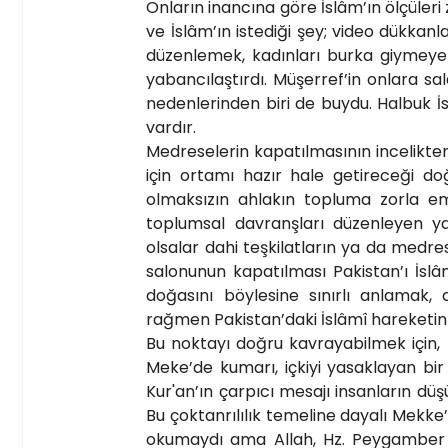
Onların inancına göre İslâm’ın ölçüleri
ve İslâm’ın istediği şey; video dükkanl
düzenlemek, kadınları burka giymeye 
yabancılaştırdı. Müşerref’in onlara sa
nedenlerinden biri de buydu. Halbuk İ
vardır.
Medreselerin kapatılmasının incelikte
için ortamı hazır hale getireceği doğ
olmaksızın ahlakın topluma zorla em
toplumsal davranşları düzenleyen yas
olsalar dahi teşkilatların ya da medre
salonunun kapatılması Pakistan’ı İsl
doğasını böylesine sınırlı anlamak
rağmen Pakistan’daki İslâmî hareketin s
Bu noktayı doğru kavrayabilmek için, R
Meke’de kumarı, içkiyi yasaklayan bir
Kur'an’ın çarpıcı mesajı insanların dü
Bu çoktanrılılık temeline dayalı Mek
okumaydı ama Allah, Hz. Peygamber (s