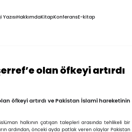
i Yazısı
Hakkımda
Kitap
Konferans
E-kitap
rref’e olan öfkeyi artırdı
lan öfkeyi artırdı ve
Pakistan
İslamî hareketinin
slüman halkının çatışan talepleri arasında tehlikeli bir
rın ardından, önceki ayda patlak veren olaylar Pakistan