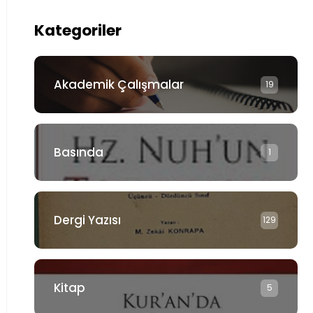
Kategoriler
Akademik Çalışmalar
19
Basında
1
Dergi Yazısı
129
Kitap
5