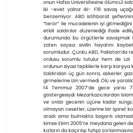
onun Hafsa Üniversitesine ölümcül sa
iki –evet yalnız iki- F16 savaş uçağ
benzemiyor. ABD istihbarat şeflerin
“terör” ile mücadelenin iyi gitmediğin
etkili saldırılar düzenlediği ifade e
durumunda bu örgütlerle savaşmak içi
zaten sayısız sivilin hayatını kaybe
sorumludur. Çünkü ABD, Pakistan’da r
ordusu sorumlu tutulur hem de Lal 
ordunun siyasi tepkilerle karşı karşıya
Saldırıdan üç gün sonra, askerler g
girmelerine izin vermedi. Ölü ve yaralı
14 Temmuz 2007’de gece yarısı 7
göstergesiydi. Mezarkazıcılardan İslam
ve onlar gecenin üçüne kadar süngü 
olmayan cesetler, üzerine bir işaret 
aradı ama bulmakta başarılı olamadı.
kimse Ekim 2005’te meydana gelen dep
kızların da kaçırılıp fuhşa zorlanmasınd