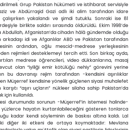
irilmeli. Grup Pakistan hükümeti ve istihbarat servisiyle
aziz ve Abdürraşid Gazi adlı iki alim tarafından idare
çalışırken yakalandı ve şimdi tutuklu. Sonraki ise 81
deşiyle birlikte saldırı sırasında öldürüldü. Ekim 1998’de
 Abdullah, Afganistan’da cihadın hâlâ gündemde olduğu
 arkadaşı idi ve Afganlılar ABD ve Pakistan tarafından
lmesinin ardından, oğlu mescid-medrese yerleşkesinin
 eden rejimleri desteklemeyi tercih etti. Son birkaç ayda,
kırtılan medrese öğrencileri, video dükkanlarına, masaj
vcut olan “iyiliği emir kötülüğü nehiy” görevini yerine
rın bu davranışı rejim tarafından -kendisini aşırılıklar
teren Müşerref kendisine yönelik güçlenen siyasi muhalefet
karşıtı “aşırı uçların” nükleer silaha sahip Pakistan’da
için kullanıldı.
esi durumunda sorunun -Müşerref’in istemesi halinde-
 yüzlerce hayatın kurtarılabileceğini gösteren tonlarca
duğu kadar kendi söyleminin de baskısı altına kaldı. Lal
eki diğer iki etkeni de ortaya koymaktadır: Mevlana
deşlerle yakın müttefik olan siyasi partilerin liderlerinin