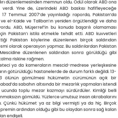
ldırı düzenlemesinden memnun oldu. Ödül olarak ABD ona
ı verdi. Yine de, üzerindeki ABD baskısı hafifleyeceğe
in 17 Temmuz 2007’de yayınladığı raporda, Pakistan’da
i ve el-Kaide ve Taliban’ın yeniden örgütlendiği ve daha
diliyordu. ABD, Müşerref’in bu konuda başarılı olamaması
n Pakistan’ı istila etmekle tehdit etti. ABD kuvvetleri
ttiği Pakistan köylerine düzenlenen birçok saldırıdan
esmi olarak operasyon yapmaz. Bu saldırılardan Pakistan
Mescidine düzenlenen saldırıdan sonra görüldüğü gibi
 kalma riskine rağmen.
azeteci ya da kameraların mescid-medrese yerleşkesine
ların götürüldüğü hastanelerde de durum farklı değildi. 13-
3 ölünün gömülmesi hükümetin cürümünün açık bir
abad’da sabahın altısında bir mezarlık yapmaları istendi
ucunda toplu mezar kazmayı sürdürdüler. Kimliği belli
konmaksızın gömüldü. Yüzlerce umutsuz insan akrabalarını
 Çünkü hükümet ya az bilgi vermişti ya da hiç. Birçok
remin ardından olduğu gibi bu olaydan sonra sağ kalan
an endişeli.