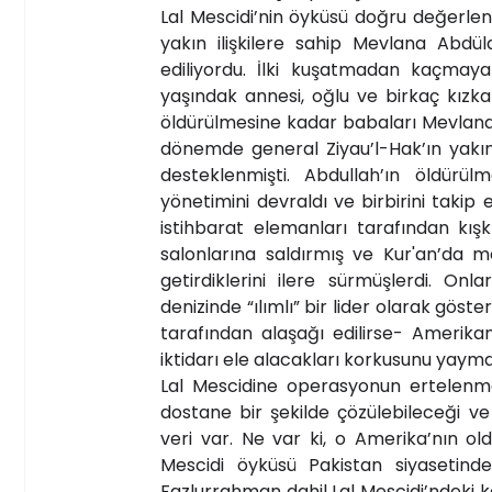
Lal Mescidi’nin öyküsü doğru değerlend
yakın ilişkilere sahip Mevlana Abdül
ediliyordu. İlki kuşatmadan kaçmaya 
yaşındak annesi, oğlu ve birkaç kızkar
öldürülmesine kadar babaları Mevlana
dönemde general Ziyau’l-Hak’ın yakın
desteklenmişti. Abdullah’ın öldürü
yönetimini devraldı ve birbirini takip
istihbarat elemanları tarafından kış
salonlarına saldırmış ve Kur'an’da me
getirdiklerini ilere sürmüşlerdi. Onla
denizinde “ılımlı” bir lider olarak gös
tarafından alaşağı edilirse- Amerikan 
iktidarı ele alacakları korkusunu yaymak 
Lal Mescidine operasyonun ertelenm
dostane bir şekilde çözülebileceği ve
veri var. Ne var ki, o Amerika’nın ol
Mescidi öyküsü Pakistan siyasetind
Fazlurrahman dahil Lal Mescidi’ndeki kar