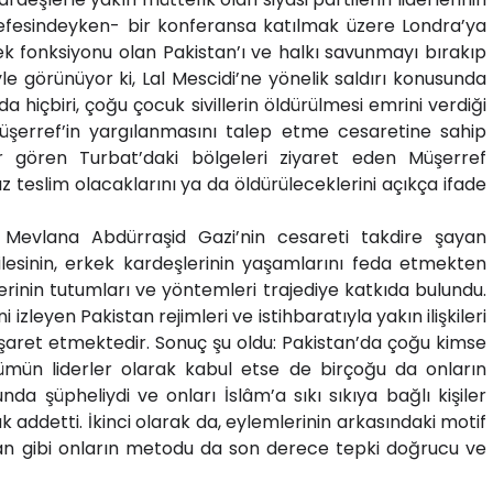
refesindeyken- bir konferansa katılmak üzere Londra’ya
k fonksiyonu olan Pakistan’ı ve halkı savunmayı bırakıp
 görünüyor ki, Lal Mescidi’ne yönelik saldırı konusunda
 da hiçbiri, çoğu çocuk sivillerin öldürülmesi emrini verdiği
Müşerref’in yargılanmasını talep etme cesaretine sahip
 gören Turbat’daki bölgeleri ziyaret eden Müşerref
 teslim olacaklarını ya da öldürüleceklerini açıkça ifade
Mevlana Abdürraşid Gazi’nin cesareti takdire şayan
ailesinin, erkek kardeşlerinin yaşamlarını feda etmekten
rinin tutumları ve yöntemleri trajediye katkıda bulundu.
ni izleyen Pakistan rejimleri ve istihbaratıyla yakın ilişkileri
işaret etmektedir. Sonuç şu oldu: Pakistan’da çoğu kimse
ümün liderler olarak kabul etse de birçoğu da onların
da şüpheliydi ve onları İslâm’a sıkı sıkıya bağlı kişiler
 addetti. İkinci olarak da, eylemlerinin arkasındaki motif
iban gibi onların metodu da son derece tepki doğrucu ve