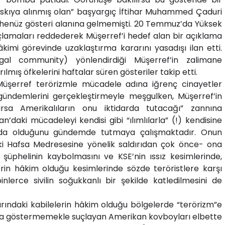
kıya alınmış olan” başyargıç İftihar Muhammed Çaduri
henüz gösteri alanına gelmemişti. 20 Temmuz’da Yüksek
amaları reddederek Müşerref’i hedef alan bir açıklama
kimi görevinde uzaklaştırma kararını yasadışı ilan etti.
egal community) yönlendirdiği Müşerref’in zalimane
rılmış öfkelerini haftalar süren gösteriler takip etti.
üşerref terörizmle mücadele adına iğrenç cinayetler
gündemlerini gerçekleştirmeyle meşgulken, Müşerref’in
aparsa Amerikalıların onu iktidarda tutacağı” zannına
an’daki mücadeleyi kendisi gibi “ılımlılarla” (!) kendisine
ında olduğunu gündemde tutmaya çalışmaktadır. Onun
daki Hafsa Medresesine yönelik saldırıdan çok önce- ona
e şüphelinin kaybolmasını ve KSE’nin ıssız kesimlerinde,
lerin hâkim olduğu kesimlerinde sözde teröristlere karşı
lerce sivilin soğukkanlı bir şekilde katledilmesini de
ırındaki kabilelerin hâkim olduğu bölgelerde “terörizm”e
ba göstermemekle suçlayan Amerikan kovboyları elbette