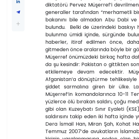
diktatörü Pervez Müşerref’i devrilme
generaller tarafından “merhametli bir 
bakanını bile almadan Abu Dabi ve 
bulundu. Belki de üzerindeki baskıyı 
bulunma ümidi içinde, sürgünde bulu
haberler, itiraf edilmen önce, dah
gitmeden önce aralarında böyle bir gör
Müşerref önümüzdeki birkaç hafta d
da şu kesindir: Pakistan o gittikten so
etkilemeye devam edecektir. Müşer
Afganistan’a dönüştürme tehlikesiyle k
şiddet sarmalına giren bir ülke. La
Müşerref’in komandolarınca 10-11 T
yüzlerce ölü bırakan saldırı, çoğu m
gibi olan Kuzeybatı Sınır Eyaleti (KSE)
saldırısını takip eden iki hafta içind
Dera İsmail Han, Miran Şah, Kohat Ha
Temmuz 2007’de avukatların İslamabad
kişinin yaralanmasına neden olan bi