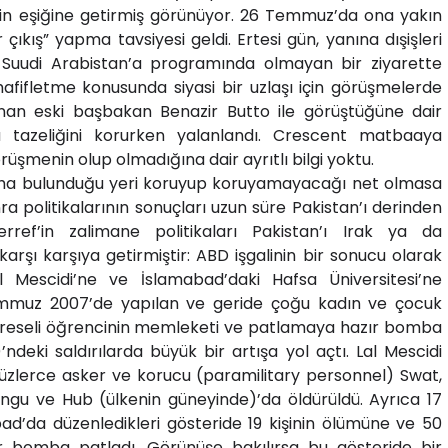
nin eşiğine getirmiş görünüyor. 26 Temmuz’da ona yakın
çıkış” yapma tavsiyesi geldi. Ertesi gün, yanına dışişleri
Suudi Arabistan’a programında olmayan bir ziyarette
hafifletme konusunda siyasi bir uzlaşı için görüşmelerde
nan eski başbakan Benazir Butto ile görüştüğüne dair
a tazeliğini korurken yalanlandı. Crescent matbaaya
üşmenin olup olmadığına dair ayrıtlı bilgi yoktu.
aha bulunduğu yeri koruyup koruyamayacağı net olmasa
nra politikalarının sonuçları uzun süre Pakistan’ı derinden
ref’in zalimane politikaları Pakistan’ı Irak ya da
arşı karşıya getirmiştir: ABD işgalinin bir sonucu olarak
l Mescidi’ne ve İslamabad’daki Hafsa Üniversitesi’ne
emmuz 2007’de yapılan ve geride çoğu kadın ve çocuk
edreseli öğrencinin memleketi ve patlamaya hazır bomba
’ndeki saldırılarda büyük bir artışa yol açtı. Lal Mescidi
e yüzlerce asker ve korucu (paramilitary personnel) Swat,
ngu ve Hub (ülkenin güneyinde)’da öldürüldü. Ayrıca 17
’da düzenledikleri gösteride 19 kişinin ölümüne ve 50
r bomba patladı. Görünüşe bakılırsa bu gösteride bir