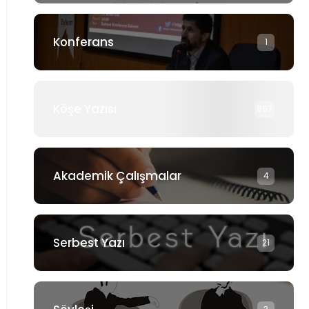
Konferans
1
Köşe Yazısı
897
Akademik Çalışmalar
4
Serbest Yazı
21