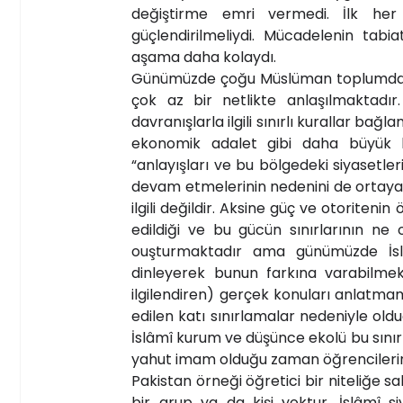
değiştirme emri vermedi. İlk her
güçlendirilmeliydi. Mücadelenin tabi
aşama daha kolaydı.
Günümüzde çoğu Müslüman toplumda İsl
çok az bir netlikte anlaşılmaktadı
davranışlarla ilgili sınırlı kurallar ba
ekonomik adalet gibi daha büyük kon
“anlayışları ve bu bölgedeki siyasetle
devam etmelerinin nedenini de ortaya k
ilgili değildir. Aksine güç ve otoriteni
edildiği ve bu gücün sınırlarının ne
ouşturmaktadır ama günümüzde İsl
dinleyerek bunun farkına varabilme
ilgilendiren) gerçek konuları anlatma
edilen katı sınırlamalar nedeniyle ol
İslâmî kurum ve düşünce ekolü bu sınır
yahut imam olduğu zaman öğrencilerini
Pakistan örneği öğretici bir niteliğe s
bir grup ya da kişi yoktur. İslâmî si