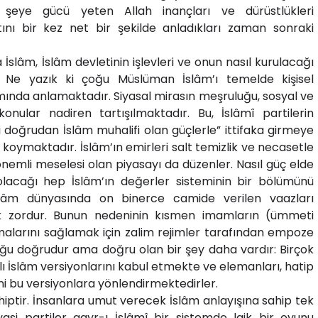
 şeye gücü yeten Allah inançları ve dürüstlükleri
atını bir kez net bir şekilde anladıkları zaman sonraki
âm, İslâm devletinin işlevleri ve onun nasıl kurulacağı
r. Ne yazık ki çoğu Müslüman İslâm’ı temelde kişisel
ğlamında anlamaktadır. Siyasal mirasın meşruluğu, sosyal ve
ular nadiren tartışılmaktadır. Bu, İslâmî partilerin
ri doğrudan İslâm muhalifi olan güçlerle” ittifaka girmeye
oymaktadır. İslâm’ın emirleri salt temizlik ve necasetle
n önemli meselesi olan piyasayı da düzenler. Nasıl güç elde
 olacağı hep İslâm’ın değerler sisteminin bir bölümünü
âm dünyasında on binerce camide verilen vaazları
k zordur. Bunun nedeninin kısmen imamların (ümmeti
malarını sağlamak için zalim rejimler tarafından empoze
duğu doğrudur ama doğru olan bir şey daha vardır: Birçok
lı İslâm versiyonlarını kabul etmekte ve elemanları, hatip
 bu versiyonlara yönlendirmektedirler.
ahiptir. İnsanlara umut verecek İslâm anlayışına sahip tek
yasi partiler gayr-ı İslâmî bir sistemde laik bir oyunu