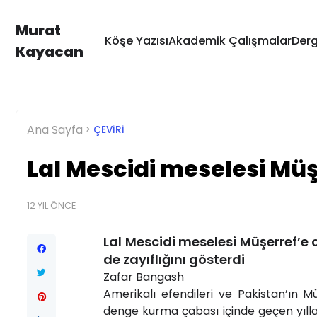
Murat
Köşe Yazısı
Akademik Çalışmalar
Derg
Kayacan
Ana Sayfa
ÇEVIRI
Lal Mescidi meselesi Müşe
12 YIL ÖNCE
Lal Mescidi meselesi Müşerref’e o
de zayıflığını gösterdi
Zafar Bangash
Amerikalı efendileri ve Pakistan’ın Mü
denge kurma çabası içinde geçen yılla