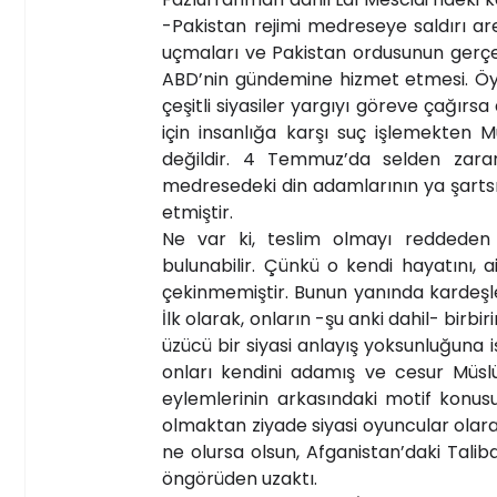
-Pakistan rejimi medreseye saldırı a
uçmaları ve Pakistan ordusunun gerçe
ABD’nin gündemine hizmet etmesi. Öyle
çeşitli siyasiler yargıyı göreve çağırsa
için insanlığa karşı suç işlemekten 
değildir. 4 Temmuz’da selden zarar
medresedeki din adamlarının ya şartsız
etmiştir.
Ne var ki, teslim olmayı reddeden 
bulunabilir. Çünkü o kendi hayatını, 
çekinmemiştir. Bunun yanında kardeşle
İlk olarak, onların -şu anki dahil- birbiri
üzücü bir siyasi anlayış yoksunluğuna 
onları kendini adamış ve cesur Müsl
eylemlerinin arkasındaki motif konusun
olmaktan ziyade siyasi oyuncular olarak
ne olursa olsun, Afganistan’daki Tal
öngörüden uzaktı.