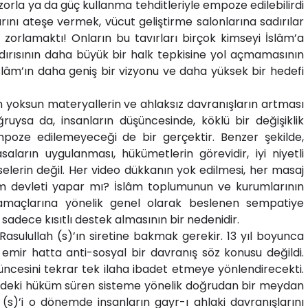
 zorla ya da güç kullanma tehditleriyle empoze edilebilirdi
arını ateşe vermek, vücut geliştirme salonlarına sadırılar
zorlamaktı! Onların bu tavırları birçok kimseyi İslâm’a
ldırısının daha büyük bir halk tepkisine yol açmamasının
slâm’ın daha geniş bir vizyonu ve daha yüksek bir hedefi
n yoksun materyallerin ve ahlaksız davranışların artması
ruysa da, insanların düşüncesinde, köklü bir değişiklik
poze edilemeyeceği de bir gerçektir. Benzer şekilde,
aların uygulanması, hükümetlerin görevidir, iyi niyetli
selerin değil. Her video dükkanın yok edilmesi, her masaj
âm devleti yapar mı? İslâm toplumunun ve kurumlarının
, amaçlarına yönelik genel olarak beslenen sempatiye
adece kısıtlı destek almasının bir nedenidir.
asulullah (s)’ın siretine bakmak gerekir. 13 yıl boyunca
 emir hatta anti-sosyal bir davranış söz konusu değildi.
şüncesini tekrar tek ilaha ibadet etmeye yönlendirecekti.
ke’deki hüküm süren sisteme yönelik doğrudan bir meydan
)’i o dönemde insanların gayr-ı ahlaki davranışlarını