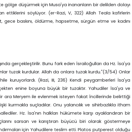
te gölge düşürmek için Musa'ya inananların bir delilden dolayı
 ettiklerini söylüyor. (er-Razi, V, 322) Allah Teala kafirlerin
ast, gece baskını, öldürme, hapsetme, sürgün etme ve kadını
nda gerçekleştirilir. Bunu fark eden İsrailoğulları da Hz. İsa'ya
lar tuzak kurdular. Allah da onlara tuzak kurdu."(3/54) Onlar
 hile kuruyorlardı. (Razi, III, 236) Kendi peygamberleri İsa'ya
ekten enine boyuna büyük bir tuzaktır. Yahudiler İsa'ya ve
ir ara Meryem ile evlenmek isteyen fakat İncillerinde belirttiği
şki kurmakla suçladılar. Onu yalancılık ve sihirbazlıkla itham
allediler. Hz. İsa'nın halkları hükümete karşı ayaklandıran bir
ançlarını sarsan ve karıştıran büyücü biri olarak göstermeye
landırmaları için Yahudilere teslim etti. Platos putperest olduğu