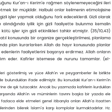
olduğunu Kur'an-ı Kerim'e rağmen söylenemeyeceğini ileri
 etmek bir müşkildir. Halbuki onlar kelimenin etimolojisine
n gizli işler yapmak olduğunu fark edeceklerdi. Gizli olarak
alındığında iyilik için gizli faaliyette bulunma kemalin
tü işler için gizli etkinlikleri tahkir etmiştir. (35/10,43)
atıl konusunda bir organize gerçekleştirilmesi, planlama
unda plan kurarlarken Allah da hayır konusunda planlar
denlerin faaliyetlerini başarıya erdirmez. Allah onların
rdım eder. Kafirler istemese de nurunu tamamlar. (el-
eri gösterilmiş ve yüce Allah'ın ve peygamberler ile birlikte
nde bulundukları ifade edilmiştir. Bu konudaki Kur'an-ı Kerim'in
 de ışık tutacaktır. Ancak bu yazımızda kafirlerin kurdukları
rşısında Allah'ın ve müminlerin tavrını başka bir yazıda ele
 fazlaca elde etmeleri genel itibarıyla onları Allah'a itaatten
ilerinden bilerek İslam'a karşı komplolar kurmaktadırlar. Hz.