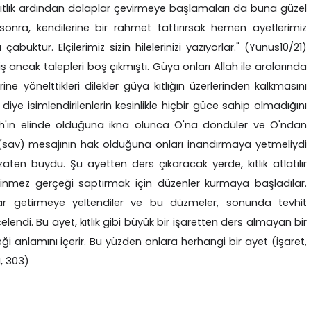
tlık ardından dolaplar çevirmeye başlamaları da buna güzel
sonra, kendilerine bir rahmet tattırırsak hemen ayetlerimiz
çabuktur. Elçilerimiz sizin hilelerinizi yazıyorlar." (Yunus10/21)
iş ancak talepleri boş çıkmıştı. Güya onları Allah ile aralarında
ine yönelttikleri dilekler güya kıtlığın üzerlerinden kalkmasını
diye isimlendirilenlerin kesinlikle hiçbir güce sahip olmadığını
ah'ın elinde olduğuna ikna olunca O'na döndüler ve O'ndan
(sav) mesajının hak olduğuna onları inandırmaya yetmeliydi
zaten buydu. Şu ayetten ders çıkaracak yerde, kıtlık atlatılır
 inmez gerçeği saptırmak için düzenler kurmaya başladılar.
alar getirmeye yeltendiler ve bu düzmeler, sonunda tevhit
elendi. Bu ayet, kıtlık gibi büyük bir işaretten ders almayan bir
ği anlamını içerir. Bu yüzden onlara herhangi bir ayet (işaret,
I, 303)