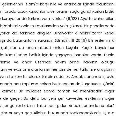
enlerinin İslam'a karşı hile ve entrikalar içinde olduklarını
ni orada tuzak kursunlar diye, oranın suçlu günahkarları kıldık.
e kuruyorlar da farkına varmıyorlar." (6/123) Ayette bahsedilen
ak Rabbimiz onların tavırlarından yola çıkarak bir genellemede
yorlar da farkında değiller. Bilmiyorlar ki halkın zararı kendi
nda bulunanların zararıdır. (Elmalı'lı, III, 2046) Bilmezler mi ki
lışırlar da onun akıbeti onları kuşatır. Küçük büyük her
a kabul eden bolluk içinde yaşayan insanlar vardır. Bunla
belirleme ve onlar üzerinde hakim olma hakkının olduğu
um ve ekonomi alanlarının her birinde her türlü hile araçlarını
ayrın ta kendisi olarak takdim ederler. Ancak sonunda iş öyle
 sonunda onu topluma sokan bu insanları da kuşatıverir. Çünkü
de kalmaz. Bir müddet sonra tamah ve menfaatleri diğer
ne de geçer. Bu defa bu yeni şer kuvvetler, eskilerinin diğer
u şer güçler birbirini takip eder gider. Ancak sonunda ne olur?
çler er veya geç Allah'ın huzurunda toplanacaklardır. İşte o