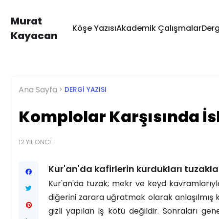
Murat
Köşe Yazısı
Akademik Çalışmalar
Derg
Kayacan
Ana Sayfa
DERGI YAZISI
Komplolar Karşısında İs
12 YIL ÖNCE
Kur'an'da kafirlerin kurdukları tuzakla
Kur'an'da tuzak; mekr ve keyd kavramlarıyla i
diğerini zarara uğratmak olarak anlaşılmış k
gizli yapılan iş kötü değildir. Sonraları ge