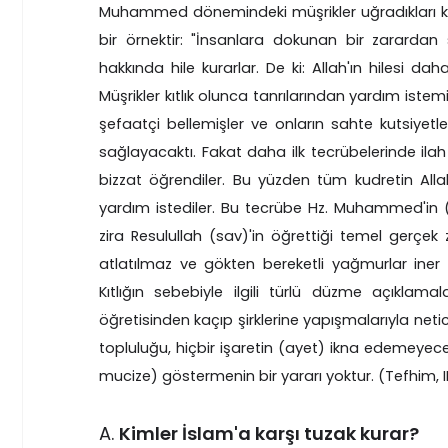
Muhammed dönemindeki müşrikler uğradıkları kı
bir örnektir: "İnsanlara dokunan bir zarardan 
hakkında hile kurarlar. De ki: Allah'ın hilesi daha 
Müşrikler kıtlık olunca tanrılarından yardım istem
şefaatçi bellemişler ve onların sahte kutsiyetler
sağlayacaktı. Fakat daha ilk tecrübelerinde ilah 
bizzat öğrendiler. Bu yüzden tüm kudretin All
yardım istediler. Bu tecrübe Hz. Muhammed'in 
zira Resulullah (sav)'in öğrettiği temel gerçek 
atlatılmaz ve gökten bereketli yağmurlar iner
Kıtlığın sebebiyle ilgili türlü düzme açıklam
öğretisinden kaçıp şirklerine yapışmalarıyla netic
topluluğu, hiçbir işaretin (ayet) ikna edemeyece
mucize) göstermenin bir yararı yoktur. (Tefhim, I
A.
Kimler İslam'a karşı tuzak kurar?