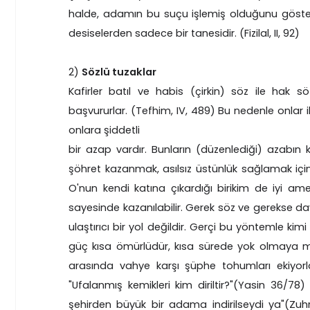
halde, adamın bu suçu işlemiş olduğunu göstere
desiselerden sadece bir tanesidir. (Fizilal, II, 92)
2)
Sözlü tuzaklar
Kafirler batıl ve habis (çirkin) söz ile hak s
başvururlar. (Tefhim, IV, 489) Bu nedenle onlar ila
onlara şiddetli
bir azap vardır. Bunların (düzenlediği) azabın 
şöhret kazanmak, asılsız üstünlük sağlamak için 
O'nun kendi katına çıkardığı birikim de iyi ame
sayesinde kazanılabilir. Gerek söz ve gerekse d
ulaştırıcı bir yol değildir. Gerçi bu yöntemle ki
güç kısa ömürlüdür, kısa sürede yok olmaya mahk
arasında vahye karşı şüphe tohumları ekiyorl
"Ufalanmış kemikleri kim diriltir?"(Yasin 36/78)
şehirden büyük bir adama indirilseydi ya"(Zuhr