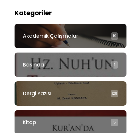
Kategoriler
Akademik Çalışmalar
19
Basında
1
Dergi Yazısı
129
Kitap
5