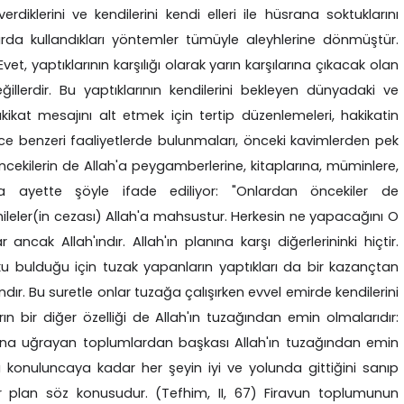
diklerini ve kendilerini kendi elleri ile hüsrana soktuklarını
çlarda kullandıkları yöntemler tümüyle aleyhlerine dönmüştür.
vet, yaptıklarının karşılığı olarak yarın karşılarına çıkacak olan
llerdir. Bu yaptıklarının kendilerini bekleyen dünyadaki ve
hakikat mesajını alt etmek için tertip düzenlemeleri, hakikatin
nce benzeri faaliyetlerde bulunmaları, önceki kavimlerden pek
öncekilerin de Allah'a peygamberlerine, kitaplarına, müminlere,
ka ayette şöyle ifade ediliyor: "Onlardan öncekiler de
ileler(in cezası) Allah'a mahsustur. Herkesin ne yapacağını O
ancak Allah'ındır. Allah'ın planına karşı diğerlerininki hiçtir.
uku bulduğu için tuzak yapanların yaptıkları da bir kazançtan
ndır. Bu suretle onlar tuzağa çalışırken evvel emirde kendilerini
arın bir diğer özelliği de Allah'ın tuzağından emin olmalarıdır:
rana uğrayan toplumlardan başkası Allah'ın tuzağından emin
 konuluncaya kadar her şeyin iyi ve yolunda gittiğini sanıp
ir plan söz konusudur. (Tefhim, II, 67) Firavun toplumunun