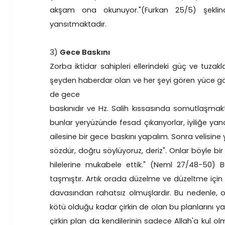
akşam ona okunuyor."(Furkan 25/5) şeklind
yansıtmaktadır.
3)
Gece Baskını
Zorba iktidar sahipleri ellerindeki güç ve tuzak
şeyden haberdar olan ve her şeyi gören yüce gözet
de gece
baskınıdır ve Hz. Salih kıssasında somutlaşmakta
bunlar yeryüzünde fesad çıkarıyorlar, iyiliğe yana
ailesine bir gece baskını yapalım. Sonra velisin
sözdür, doğru söylüyoruz, deriz". Onlar böyle bi
hilelerine mukabele ettik." (Neml 27/48-50) B
taşmıştır. Artık orada düzelme ve düzeltme için 
davasından rahatsız olmuşlardır. Bu nedenle, on
kötü olduğu kadar çirkin de olan bu planlarını ya
çirkin plan da kendilerinin sadece Allah'a kul 