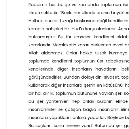
Rabbimiz her bölge ve zamanda toplumun ileri gel
zikretmektedir: "Böyle her ülkede oranın büyükleri
Halbuki bunlar, tuzağı başkasına değil kendilerin
komplo sahipleri Hz. Hud'a karşı olanlardır. Anc
bulunmuştur. Bu tür kimseler, kendilerini aldatı
zararlarıdır. Memleketin zararı herkesten evvel başı
Allah aldanmaz. Onlar hakka tuzak kurmaya ça
toplumda kendilerini toplumun üst tabakasınd
kendilerinde diğer insanların hayatlarını 
görüşündedirler. Bundan dolayı din, siyaset, topl
kullanarak diğer insanlara şerrin en kötüsünü, h
bir hal alır ki, toplumun bütününe yayılan şer,
bu şer yöntemleri hep onları bulanın elin
insanlarınkiler ile çatışan başka insanların eli
insanlara yaptıklarını onlara yaparlar. Böylece b
Bu suçların sonu nereye varır? Bütün bu şer gü