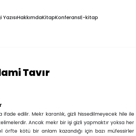
i Yazısı
Hakkımda
Kitap
Konferans
E-kitap
lami Tavır
r
fade edilir. Mekr karanlık, gizli hissedilmeyecek hile ile
elimelerdir. Ancak mekr bir işi gizli yapmaktır yoksa her
nel örfte kötü bir anlam kazandığı için bazı müfessirler