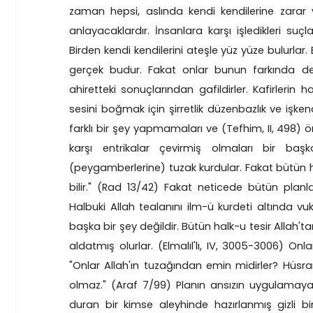
zaman hepsi, aslında kendi kendilerine zarar ver
anlayacaklardır. İnsanlara karşı işledikleri su
Birden kendi kendilerini ateşle yüz yüze bulurlar. E
gerçek budur. Fakat onlar bunun farkında deği
ahiretteki sonuçlarından gafildirler. Kafirlerin 
sesini boğmak için şirretlik düzenbazlık ve işke
farklı bir şey yapmamaları ve (Tefhim, II, 498) 
karşı entrikalar çevirmiş olmaları bir baş
(peygamberlerine) tuzak kurdular. Fakat bütün h
bilir." (Rad 13/42) Fakat neticede bütün planlar 
Halbuki Allah tealanını ilm-ü kurdeti altında v
başka bir şey değildir. Bütün halk-u tesir Allah'ta
aldatmış olurlar. (Elmalıl'lı, IV, 3005-3006) Onl
"Onlar Allah'ın tuzağından emin midirler? Hüs
olmaz." (Araf 7/99) Planın ansızın uygulamaya
duran bir kimse aleyhinde hazırlanmış gizli b