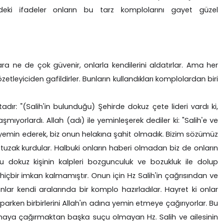
eki ifadeler onların bu tarz komplolarını gayet güzel
lara ne de çok güvenir, onlarla kendilerini aldatırlar. Ama her
leyiciden gafildirler. Bunların kullandıkları komplolardan biri
dır: "(Salih'in bulunduğu) Şehirde dokuz çete lideri vardı ki,
şmıyorlardı. Allah (adı) ile yeminleşerek dediler ki: "Salih'e ve
e yemin ederek, biz onun helakına şahit olmadık. Bizim sözümüz
r tuzak kurdular. Halbuki onların haberi olmadan biz de onların
u dokuz kişinin kalpleri bozgunculuk ve bozukluk ile dolup
hiçbir imkan kalmamıştır. Onun için Hz Salih'in çağrısından ve
lar kendi aralarında bir komplo hazırladılar. Hayret ki onlar
parken birbirlerini Allah'ın adına yemin etmeye çağırıyorlar. Bu
olmaya çağırmaktan başka suçu olmayan Hz. Salih ve ailesinin