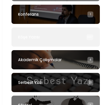
Konferans
1
Köşe Yazısı
897
Akademik Çalışmalar
4
Serbest Yazı
21