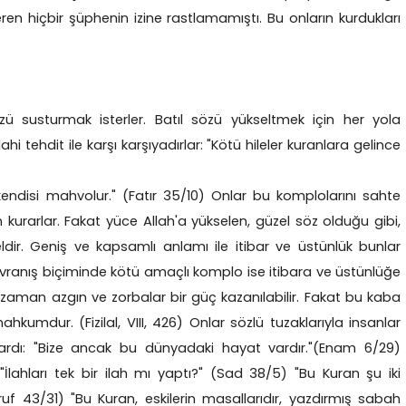
n hiçbir şüphenin izine rastlamamıştı. Bu onların kurdukları
özü susturmak isterler. Batıl sözü yükseltmek için her yola
hi tehdit ile karşı karşıyadırlar: "Kötü hileler kuranlara gelince
kendisi mahvolur." (Fatır 35/10) Onlar bu komplolarını sahte
kurarlar. Fakat yüce Allah'a yükselen, güzel söz olduğu gibi,
ldir. Geniş ve kapsamlı anlamı ile itibar ve üstünlük bunlar
avranış biçiminde kötü amaçlı komplo ise itibara ve üstünlüğe
mi zaman azgın ve zorbalar bir güç kazanılabilir. Fakat bu kaba
umdur. (Fizilal, VIII, 426) Onlar sözlü tuzaklarıyla insanlar
ardı: "Bize ancak bu dünyadaki hayat vardır."(Enam 6/29)
 "İlahları tek bir ilah mı yaptı?" (Sad 38/5) "Bu Kuran şu iki
uf 43/31) "Bu Kuran, eskilerin masallarıdır, yazdırmış sabah