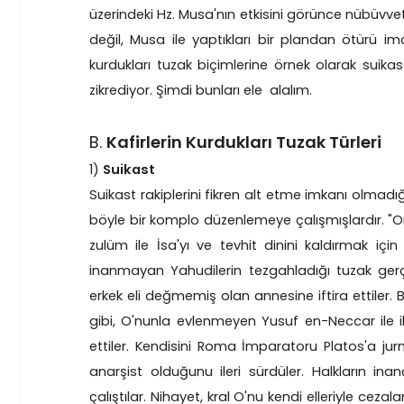
üzerindeki Hz. Musa'nın etkisini görünce nübüvve
değil, Musa ile yaptıkları bir plandan ötürü iman
kurdukları tuzak biçimlerine örnek olarak suik
zikrediyor. Şimdi bunları ele alalım.
B.
Kafirlerin Kurdukları Tuzak Türleri
1)
Suikast
Suikast rakiplerini fikren alt etme imkanı olmadığı
böyle bir komplo düzenlemeye çalışmışlardır. "On
zulüm ile İsa'yı ve tevhit dinini kaldırmak için
inanmayan Yahudilerin tezgahladığı tuzak gerç
erkek eli değmemiş olan annesine iftira ettiler. B
gibi, O'nunla evlenmeyen Yusuf en-Neccar ile ili
ettiler. Kendisini Roma İmparatoru Platos'a jurn
anarşist olduğunu ileri sürdüler. Halkların in
çalıştılar. Nihayet, kral O'nu kendi elleriyle ceza