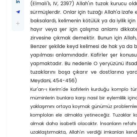
(Elmalı'lı, IV, 2397) Allah'ın tuzak kurucu 
sürmüşlerdir. Onlar için tuzağı Allah'a izafe
baksalardı, kelimenin kötülük ya da iyilik içi
hayır veya şer için çalışma anlamı dikkate 
zirvesine çıkmak demektir. Bunun için Allah, kö
Benzer şekilde keyd kelimesi de hak ya da b
yapılması anlamındadır. Kafirler şer konus
yapmaktadır. Bu nedenle O yeryüzünü ifsad e
tuzaklarını boşa çıkarır ve dostlarına ya
Meydani, 454-456)
Kur'an-ı Kerim'de kafirlerin kurduğu komplo türl
müminlerin bunlara karşı nasıl bir eylemlilik içi
yaklaşımını ortaya koymak günümüz problemlerine
komploları ele almakla yetineceğiz. Tuzaklar ka
almak daha isabetli olacaktır. İnsanların refahı
uzaklaştırmakta, Allah'ın verdiği imkanları kend