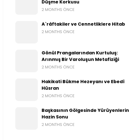
Düşme Korkusu
2 MONTHS ÖNCE
A`râftakiler ve Cennetliklere Hitab
2 MONTHS ÖNCE
Gönül Prangalarından Kurtuluş:
Arınmış Bir Varoluşun Metafiziği
2 MONTHS ÖNCE
Hakikati Bükme Hezeyanı ve Ebedî
Hüsran
2 MONTHS ÖNCE
Başkasının Gölgesinde Yürüyenlerin
Hazin Sonu
2 MONTHS ÖNCE