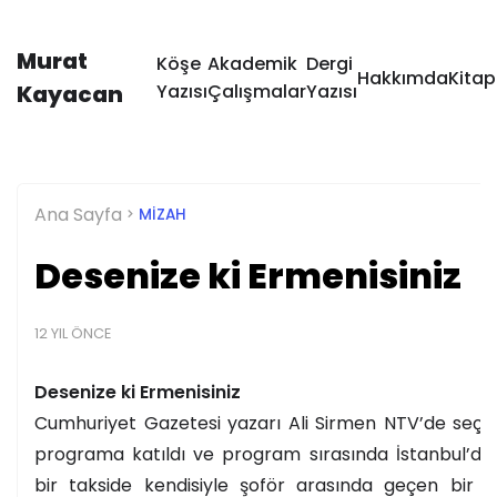
Murat
Köşe
Akademik
Dergi
Hakkımda
Kitap
Kayacan
Yazısı
Çalışmalar
Yazısı
Ana Sayfa
MIZAH
Desenize ki Ermenisiniz
12 YIL ÖNCE
Desenize ki Ermenisiniz
Cumhuriyet Gazetesi yazarı Ali Sirmen NTV’de seçimle
programa katıldı ve program sırasında İstanbul’da 
bir takside kendisiyle şoför arasında geçen bir d