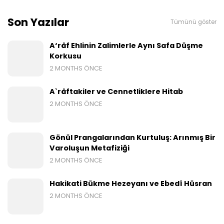
Son Yazılar
Tümünü göster
A‘râf Ehlinin Zalimlerle Aynı Safa Düşme
Korkusu
2 MONTHS ÖNCE
A`râftakiler ve Cennetliklere Hitab
2 MONTHS ÖNCE
Gönül Prangalarından Kurtuluş: Arınmış Bir
Varoluşun Metafiziği
2 MONTHS ÖNCE
Hakikati Bükme Hezeyanı ve Ebedî Hüsran
2 MONTHS ÖNCE