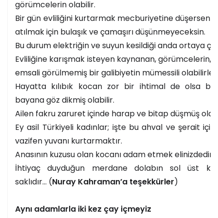
görümcelerin olabilir.
Bir gün evliliğini kurtarmak mecburiyetine düşersen v
atılmak için bulaşık ve çamaşırı düşünmeyeceksin.
Bu durum elektriğin ve suyun kesildiği anda ortaya çıka
Evliliğine karışmak isteyen kaynanan, görümcelerin, 
emsali görülmemiş bir galibiyetin mümessili olabilirler
Hayatta kılıbık kocan zor bir ihtimal de olsa ba
bayana göz dikmiş olabilir.
Ailen fakru zaruret içinde harap ve bitap düşmüş olabil
Ey asil Türkiyeli kadınlar; işte bu ahval ve şerait içi
vazifen yuvanı kurtarmaktır.
Anasının kuzusu olan kocanı adam etmek elinizdedir.
İhtiyaç duyduğun merdane dolabın sol üst köş
saklıdır... (
Nuray Kahraman’a teşekkürler
)
Aynı adamlarla iki kez çay içmeyiz