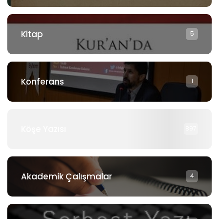
Kitap
5
Konferans
1
Köşe Yazısı
897
Akademik Çalışmalar
4