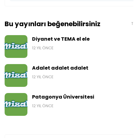
Bu yayınları beğenebilirsiniz
Tüm
Diyanet ve TEMA el ele
12 YIL ÖNCE
Adalet adalet adalet
12 YIL ÖNCE
Patagonya Üniversitesi
12 YIL ÖNCE