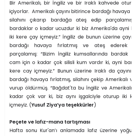
Bir Amerikalı, bir İngiliz ve bir Iraklı kahvede otur
içiyorlar. Amerikalı çayını bitirince bardağı havaya fı
silahını çıkarıp bardağa ateş edip parçalamış:
bardaklar o kadar ucuzdur ki biz Amerika'da ayni b
iki kere çay içmeyiz.” İngiliz de bunun üzerine çayını
bardağı havaya fırlatmış ve ateş ederek b
parçalamış: “Bizim İngiliz kumsallarında bardak 
cam için o kadar çok silisli kum vardır ki, ayni barda
kere cay içmeyiz.” Bunun üzerine Iraklı da çayını bi
bardağı havaya fırlatmış, silahını çekip Amerikalı ve İ
vurup öldürmüş. “Bağdat'ta bu İngiliz ve Amerikalıl
kadar çok var ki, biz aynı işgalciyle oturup iki k
içmeyiz. (
Yusuf Ziya’ya teşekkürler
)
Peçete ve lafız-mana tartışması
Hafta sonu Kur'an’ı anlamada lafız üzerine yoğu