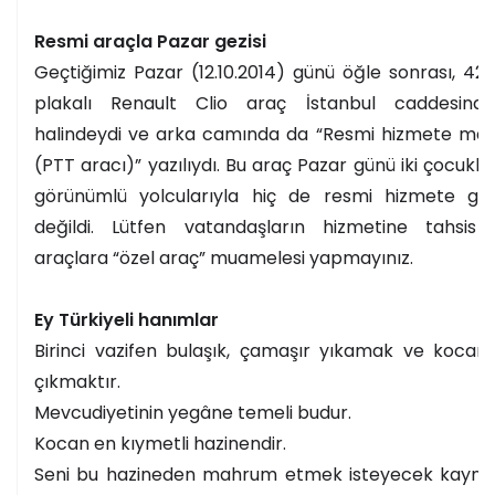
Resmi araçla Pazar gezisi
Geçtiğimiz Pazar (
12.10.2014
) günü öğle sonrası, 42
plakalı Renault Clio araç İstanbul caddesinde
halindeydi ve arka camında da “Resmi hizmete mah
(PTT aracı)” yazılıydı. Bu araç Pazar günü iki çocuklu 
görünümlü yolcularıyla hiç de resmi hizmete gid
değildi. Lütfen vatandaşların hizmetine tahsis 
araçlara “özel araç” muamelesi yapmayınız.
Ey Türkiyeli hanımlar
Birinci vazifen bulaşık, çamaşır yıkamak ve kocan
çıkmaktır.
Mevcudiyetinin yegâne temeli budur.
Kocan en kıymetli hazinendir.
Seni bu hazineden mahrum etmek isteyecek kayna