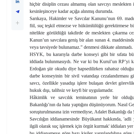
hiçbir disiplin cezası almamış olan savcıyı meslekten 
kesinleşinceye kadar açığa alınmış durumda.
Sarıkaya, Hakimler ve Savcılar Kanunu’nun 69. maddes
fiil, suç teşkil etmezse ve hükümlülüğü gerektirmese b
nitelikte görüldüğü takdirde de meslekten çıkarma ce
Kanun’un savcılara geniş bir alan sunan 4. maddesinde
veya tavsiyede bulunamaz.” denmesi dikkate alınmadı.
HSYK, bu kararıyla darbe konseyi gibi bir sıfata bür
iddiada bulunmasıydı. Ne var ki bu Kurul’un RP’yi k
Erdoğan şiir okudu diye hapsedilirken rahatsız olduğun
darbe konseyinin bir sivil vatandaşı cezalandırması 
savcı, özellikle yasadışı işlere bulaşan devlet görevl
hukuk dışı, talihsiz ve keyfi bir uygulamadır.
Hâkimlik ve savcılık teminatının yerle bir olduğ
Bakanlığı’nın da hata yaptığını düşünüyorum. Nasıl G
soruşturulmasına izin vermediyse, Adalet Bakanlığı da 
Savcılığın iddianamesinde Büyükanıt hakkında, 'adli 
ilgili olarak suç işlemek için örgüt kurmak' iddiaları 
bu iddianameye göre bazı kişiler yargılandığına göre 