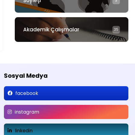
Söyleşi
3
Akademik Çalışmalar
35
Sosyal Medya
facebook
instagram
linkedin