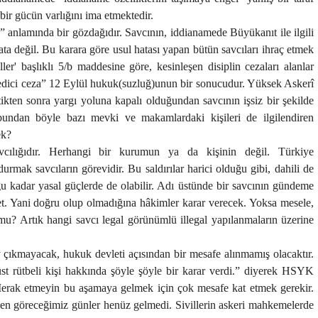
ir gücün varlığını ima etmektedir.
anlamında bir gözdağıdır. Savcının, iddianamede Büyükanıt ile ilgili
ta değil. Bu karara göre usul hatası yapan bütün savcıları ihraç etmek
er' başlıklı 5/b maddesine göre, kesinleşen disiplin cezaları alanlar
 edici ceza” 12 Eylül hukuk(suzluğ)unun bir sonucudur. Yüksek Askerî
ikten sonra yargı yoluna kapalı olduğundan savcının işsiz bir şekilde
bundan böyle bazı mevki ve makamlardaki kişileri de ilgilendiren
ek?
vcılığıdır. Herhangi bir kurumun ya da kişinin değil. Türkiye
urmak savcıların görevidir. Bu saldırılar harici olduğu gibi, dahili de
uğu kadar yasal güçlerde de olabilir. Adı üstünde bir savcının gündeme
aret. Yani doğru olup olmadığına hâkimler karar verecek. Yoksa mesele,
mu? Artık hangi savcı legal görünümlü illegal yapılanmaların üzerine
y çıkmayacak, hukuk devleti açısından bir mesafe alınmamış olacaktır.
st rütbeli kişi hakkında şöyle şöyle bir karar verdi.” diyerek HSYK
Merak etmeyin bu aşamaya gelmek için çok mesafe kat etmek gerekir.
rken göreceğimiz günler henüz gelmedi. Sivillerin askeri mahkemelerde