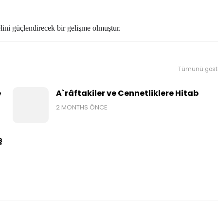
ini güçlendirecek bir gelişme olmuştur.
Tümünü göst
e
A`râftakiler ve Cennetliklere Hitab
2 MONTHS ÖNCE
ş