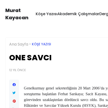
Murat
Köşe Yazısı
Akademik Çalışmalar
Derg
Kayacan
Ana Sayfa
KÖŞE YAZISI
ONE SAVCI
12 YIL ÖNCE
Genelkurmay genel sekreterliğinin 20 Mart 2006’da ya
soruşturma başlatılan Ferhat Sarıkaya; Sacit Kayasu,
görevinden uzaklaştırılan dördüncü savcı oldu. Bu s
Hâkimler ve Savcı
lar Yüksek Kurulu (HSYK), Sarıkaya