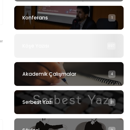
Konferans
1
er
Köşe Yazısı
897
Akademik Çalışmalar
4
Serbest Yazı
21