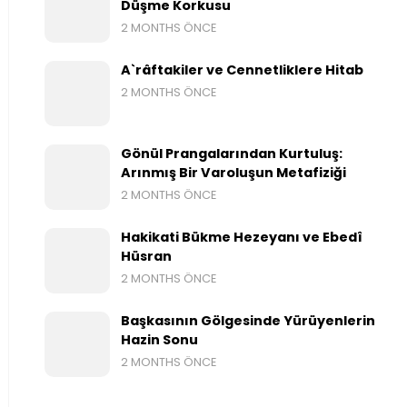
Düşme Korkusu
2 MONTHS ÖNCE
A`râftakiler ve Cennetliklere Hitab
2 MONTHS ÖNCE
Gönül Prangalarından Kurtuluş:
Arınmış Bir Varoluşun Metafiziği
2 MONTHS ÖNCE
Hakikati Bükme Hezeyanı ve Ebedî
Hüsran
2 MONTHS ÖNCE
Başkasının Gölgesinde Yürüyenlerin
Hazin Sonu
2 MONTHS ÖNCE