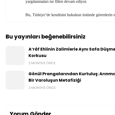
yargılanmaları ise fiilen devam ediyor.
Bu, Türkiye’de kendisini hukukun üstünde görenlerin el
Bu yayınları beğenebilirsiniz
A‘râf Ehlinin Zalimlerle Aynı Safa Düşm
Korkusu
2 MONTHS ÖNCE
Gönül Prangalarından Kurtuluş: Arınmı
Bir Varoluşun Metafiziği
2 MONTHS ÖNCE
Yorum Gönder