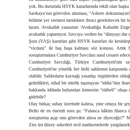
yok. Bu durumda HSYK kararlarında etkili olan başka b
Sarıkaya’nın görevden alınması, “Askere dokunmayın!” 
bölüme yer vermesi meslekten ihracı gerektirecek bir ha
lazım. Avukatlık yasasının 'Avukatlığa Kabulde Engell
avukatlık yapamıyor. Savcıya verilen bu “dünyayı dar
Şura (YAŞ) kararları gibi HSYK kararları da kesinleşt
“vicdanı” ile baş başa kalması söz konusu. Artık 
soruşturmalara Cumhuriyet Savcıları nasıl cesaret edec
Cumhuriyet Savcılığı, Türkiye Cumhuriyeti'nin sa
Cumhuriyeti'ne yönelik her türlü saldırının karşısında d
olabilir. Saldırıların kaynağı yasadışı örgütlerden old
getirdikleri, nihaî bir nitelik taşımayan “iddia”dan ib
hakkında iddiada bulunulan kimsenin “rütbeli” oluşu 
gidebilir?
Olay birkaç subay üzerinde kalırsa, yine ortaya bir şe
Belki de en önemli soru şu: “Falanca hâkim filanca ü
soruşturma açıp onu görevden alırsa ne diyeceğiz?” 
Zira üst düzey askerleri sivil mahkemelerde yargılanı