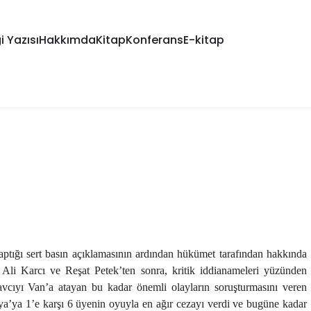
i Yazısı
Hakkımda
Kitap
Konferans
E-kitap
ptığı sert basın açıklamasının ardından hükümet tarafından hakkında
 Ali Karcı ve Reşat Petek’ten sonra, kritik iddianameleri yüzünden
avcıyı Van’a atayan bu kadar önemli olayların soruşturmasını veren
’ya 1’e karşı 6 üyenin oyuyla en ağır cezayı verdi ve bugüne kadar