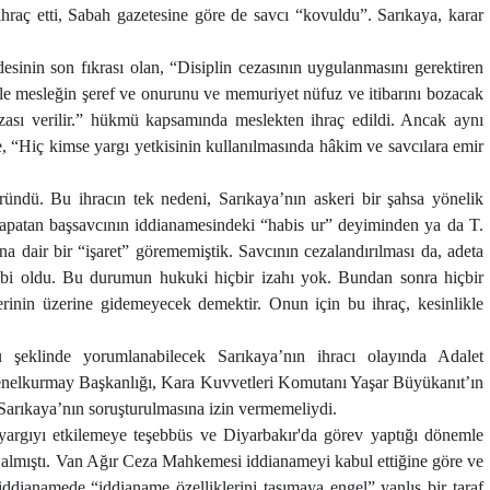
ihraç etti, Sabah gazetesine göre de savcı “kovuldu”. Sarıkaya, karar
inin son fıkrası olan, “Disiplin cezasının uygulanmasını gerektiren
ile mesleğin şeref ve onurunu ve memuriyet nüfuz ve itibarını bozacak
zası verilir.” hükmü kapsamında meslekten ihraç edildi. Ancak aynı
, “Hiç kimse yargı yetkisinin kullanılmasında hâkim ve savcılara emir
ündü. Bu ihracın tek nedeni, Sarıkaya’nın askeri bir şahsa yönelik
apatan başsavcının iddianamesindeki “habis ur” deyiminden ya da T.
a dair bir “işaret” görememiştik. Savcının cezalandırılması da, adeta
gibi oldu. Bu durumun hukuki hiçbir izahı yok. Bundan sonra hiçbir
ilerinin üzerine gidemeyecek demektir. Onun için bu ihraç, kesinlikle
u şeklinde yorumlanabilecek Sarıkaya’nın ihracı olayında Adalet
enelkurmay Başkanlığı, Kara Kuvvetleri Komutanı Yaşar Büyükanıt’ın
Sarıkaya’nın soruşturulmasına izin vermemeliydi.
yargıyı etkilemeye teşebbüs ve Diyarbakır'da görev yaptığı dönemle
yer almıştı. Van Ağır Ceza Mahkemesi iddianameyi kabul ettiğine göre ve
iddianamede “iddianame özelliklerini taşımaya engel” yanlış bir taraf