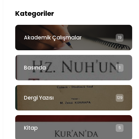
Kategoriler
Akademik Çalışmalar
19
Basında
1
Dergi Yazısı
129
Kitap
5