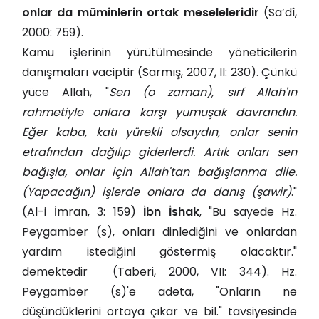
onlar da müminlerin ortak meseleleridir
(Sa’dî,
2000: 759).
Kamu işlerinin yürütülmesinde yöneticilerin
danışmaları vaciptir (Sarmış, 2007, II: 230). Çünkü
yüce Allah, "
Sen (o zaman), sırf Allah'ın
rahmetiyle onlara karşı yumuşak davrandın.
Eğer kaba, katı yürekli olsaydın, onlar senin
etrafından dağılıp giderlerdi. Artık onları sen
bağışla, onlar için Allah'tan bağışlanma dile.
(Yapacağın) işlerde onlara da danış (şawir)
."
(Al-i İmran, 3: 159)
İbn İshak
, "Bu sayede Hz.
Peygamber (s), onları dinlediğini ve onlardan
yardım istediğini göstermiş olacaktır."
demektedir (Taberi, 2000, VII: 344). Hz.
Peygamber (s)'e adeta, "Onların ne
düşündüklerini ortaya çıkar ve bil." tavsiyesinde