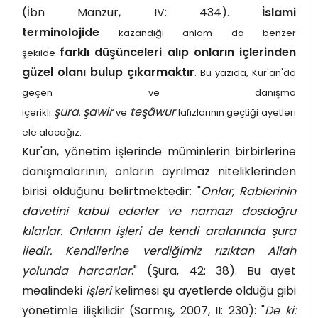
(İbn Manzur, IV: 434).
İslami
terminolojide
kazandığı anlam da benzer
farklı düşünceleri alıp onların içlerinden
şekilde
güzel olanı bulup çıkarmaktır
. Bu yazıda, Kur'an'da
geçen ve danışma
şura
şawir
teşâwur
içerikli
,
ve
lafızlarının geçtiği ayetleri
ele alacağız.
Kur'an, yönetim işlerinde müminlerin birbirlerine
danışmalarının, onların ayrılmaz niteliklerinden
birisi olduğunu belirtmektedir: "
Onlar, Rablerinin
davetini kabul ederler ve namazı dosdoğru
kılarlar. Onların işleri de kendi aralarında şura
iledir. Kendilerine verdiğimiz rızıktan Allah
yolunda harcarlar
." (Şura, 42: 38). Bu ayet
mealindeki
işleri
kelimesi şu ayetlerde olduğu gibi
yönetimle ilişkilidir (Sarmış, 2007, II: 230): "
De ki: