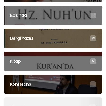
Basında
1
Dergi Yazısı
129
Kitap
5
Konferans
1