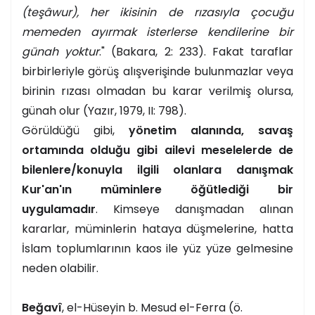
(teşâwur), her ikisinin de rızasıyla çocuğu
memeden ayırmak isterlerse kendilerine bir
günah yoktur
." (Bakara, 2: 233). Fakat taraflar
birbirleriyle görüş alışverişinde bulunmazlar veya
birinin rızası olmadan bu karar verilmiş olursa,
günah olur (Yazır, 1979, II: 798).
Görüldüğü gibi,
yönetim alanında, savaş
ortamında olduğu gibi ailevi meselelerde de
bilenlere/konuyla ilgili olanlara danışmak
Kur'an'ın müminlere öğütlediği bir
uygulamadır
. Kimseye danışmadan alınan
kararlar, müminlerin hataya düşmelerine, hatta
İslam toplumlarının kaos ile yüz yüze gelmesine
neden olabilir.
Beğavî
, el-Hüseyin b. Mesud el-Ferra (ö.