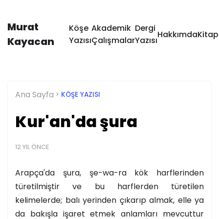
Murat
Köşe
Akademik
Dergi
Hakkımda
Kitap
Kayacan
Yazısı
Çalışmalar
Yazısı
Ana Sayfa
KÖŞE YAZISI
Kur'an'da şura
12 YIL ÖNCE
Arapça'da şura, şe-wa-ra kök harflerinden
türetilmiştir ve bu harflerden türetilen
kelimelerde; balı yerinden çıkarıp almak, elle ya
da bakışla işaret etmek anlamları mevcuttur