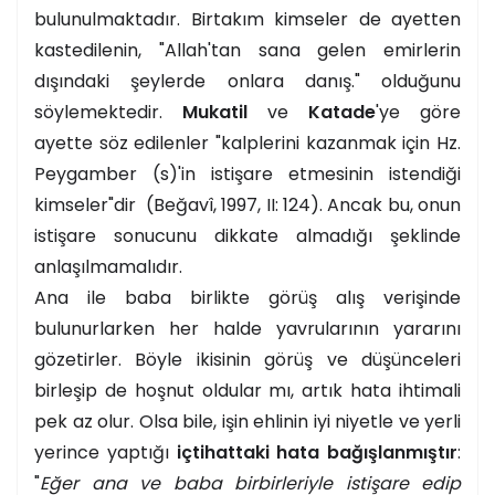
bulunulmaktadır. Birtakım kimseler de ayetten
kastedilenin, "Allah'tan sana gelen emirlerin
dışındaki şeylerde onlara danış." olduğunu
söylemektedir.
Mukatil
ve
Katade
'ye göre
ayette söz edilenler "kalplerini kazanmak için Hz.
Peygamber (s)'in istişare etmesinin istendiği
kimseler"dir (Beğavî, 1997, II: 124). Ancak bu, onun
istişare sonucunu dikkate almadığı şeklinde
anlaşılmamalıdır.
Ana ile baba birlikte görüş alış verişinde
bulunurlarken her halde yavrularının yararını
gözetirler. Böyle ikisinin görüş ve düşünceleri
birleşip de hoşnut oldular mı, artık hata ihtimali
pek az olur. Olsa bile, işin ehlinin iyi niyetle ve yerli
yerince yaptığı
içtihattaki hata bağışlanmıştır
:
"
Eğer ana ve baba birbirleriyle istişare edip