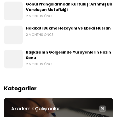
Gönül Prangalarından Kurtuluş: Arınmış Bir
Varoluşun Metafiziği
2 MONTHS ÖNCE
Hakikati Bükme Hezeyanı ve Ebedî Hüsran
2 MONTHS ÖNCE
Başkasının Gölgesinde Yürüyenlerin Hazin
Sonu
2 MONTHS ÖNCE
Kategoriler
Akademik Çalışmalar
19