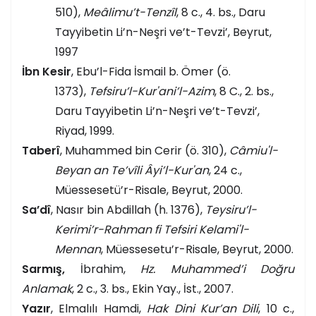
510),
Meâlimu’t-Tenzîl
, 8 c., 4. bs., Daru
Tayyibetin Li’n-Neşri ve’t-Tevzi’, Beyrut,
1997
İbn Kesir
, Ebu’l-Fida İsmail b. Ömer (ö.
1373),
Tefsiru’l-Kur'ani’l-Azim
, 8 C., 2. bs.,
Daru Tayyibetin Li’n-Neşri ve’t-Tevzi’,
Riyad, 1999.
Taberî
, Muhammed bin Cerir (ö. 310),
Câmiu'l-
Beyan an Te’vîli Âyi’l-Kur'an
, 24 c.,
Müessesetü’r-Risale, Beyrut, 2000.
Sa’dî
, Nasır bin Abdillah (h. 1376),
Teysiru’l-
Kerimi’r-Rahman fi Tefsiri Kelami'l-
Mennan
, Müessesetu’r-Risale, Beyrut, 2000.
Sarmış,
İbrahim,
Hz. Muhammed’i Doğru
Anlamak
, 2 c., 3. bs., Ekin Yay., İst., 2007.
Yazır
, Elmalılı Hamdi,
Hak Dini Kur’an Dili
, 10 c.,