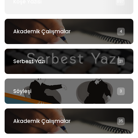
Köşe Yazısı
897
Akademik Çalışmalar
4
Serbest Yazı
21
Söyleşi
3
Akademik Çalışmalar
35