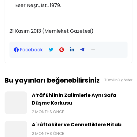
Eser Neşr., İst., 1979.
21 Kasım 2013 (Memleket Gazetesi)
Facebook
Bu yayınları beğenebilirsiniz
Tümünü göster
A‘râf Ehlinin Zalimlerle Aynı Safa
Düşme Korkusu
2 MONTHS ÖNCE
A`râftakiler ve Cennetliklere Hitab
2 MONTHS ÖNCE