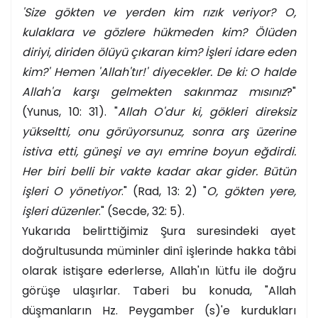
'Size gökten ve yerden kim rızık veriyor? O,
kulaklara ve gözlere hükmeden kim? Ölüden
diriyi, diriden ölüyü çıkaran kim? İşleri idare eden
kim?' Hemen 'Allah'tır!' diyecekler. De ki: O halde
Allah'a karşı gelmekten sakınmaz mısınız
?"
(Yunus, 10: 31). "
Allah O'dur ki, gökleri direksiz
yükseltti, onu görüyorsunuz, sonra arş üzerine
istiva etti, güneşi ve ayı emrine boyun eğdirdi.
Her biri belli bir vakte kadar akar gider. Bütün
işleri O yönetiyor
." (Rad, 13: 2) "
O, gökten yere,
işleri düzenler
." (Secde, 32: 5).
Yukarıda belirttiğimiz Şura suresindeki ayet
doğrultusunda müminler dinî işlerinde hakka tâbi
olarak istişare ederlerse, Allah'ın lütfu ile doğru
görüşe ulaşırlar. Taberi bu konuda, "Allah
düşmanların Hz. Peygamber (s)'e kurdukları