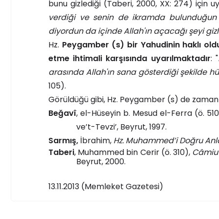
bunu gizlediği (Taberi, 2000, XX: 274) için uya
verdiği ve senin de ikramda bulunduğun ki
diyordun da içinde Allah'ın açacağı şeyi giz
Hz.
Peygamber (s) bir Yahudinin haklı old
etme ihtimali karşısında uyarılmaktadır
: "
arasında Allah'ın sana gösterdiği şekilde 
105).
Görüldüğü gibi, Hz. Peygamber (s) de zaman
Beğavî
, el-Hüseyin b. Mesud el-Ferra (ö. 51
ve’t-Tevzi’, Beyrut, 1997.
Sarmış,
İbrahim,
Hz. Muhammed’i Doğru An
Taberi
, Muhammed bin Cerir (ö. 310),
Câmiu'l
Beyrut, 2000.
13.11.2013 (Memleket Gazetesi)