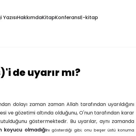
i Yazısı
Hakkımda
Kitap
Konferans
E-kitap
'i de uyarır mı?
ından dolayı zaman zaman Allah tarafından uyarıldığını
esi ve gözetimi altında olduğunu, O'nun tarafından karar
 tutulduğunu göstermektedir. Bu uyarılar, aynı zamanda
m koyucu olmadığı
nı gösterdiği gibi; onu beşer üstü konuma