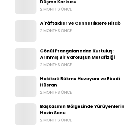
Düşme Korkusu
2 MONTHS ÖNCE
A`râftakiler ve Cennetliklere Hitab
2 MONTHS ÖNCE
Gönül Prangalarından Kurtuluş:
Arınmış Bir Varoluşun Metafiziği
2 MONTHS ÖNCE
Hakikati Bükme Hezeyanı ve Ebedî
Hüsran
2 MONTHS ÖNCE
Başkasının Gölgesinde Yürüyenlerin
Hazin Sonu
2 MONTHS ÖNCE