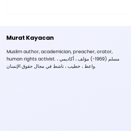
Murat Kayacan
Muslim author, academician, preacher, orator,
human rights activist. مسلم (1969-) مؤلف ، أكاديمي ،
واعظ ، خطيب ، ناشط في مجال حقوق الإنسان.