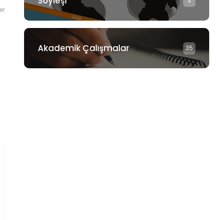
Söyleşi
3
er
Akademik Çalışmalar
35