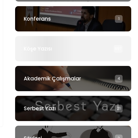
Konferans
1
Köşe Yazısı
897
Akademik Çalışmalar
4
Serbest Yazı
21