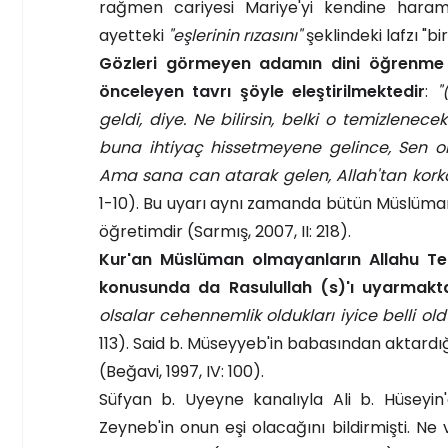
rağmen cariyesi Mariye'yi kendine haram 
ayetteki
"eşlerinin rızasını"
şeklindeki lafzı "
Gözleri görmeyen adamın dini öğrenme i
önceleyen tavrı şöyle eleştirilmektedir
:
"
geldi, diye. Ne bilirsin, belki o temizle
buna ihtiyaç hissetmeyene gelince, Sen 
Ama sana can atarak gelen, Allah'tan korka
1-10). Bu uyarı aynı zamanda bütün Müslüman
öğretimdir (Sarmış, 2007, II: 218).
Kur'an Müslüman olmayanların Allahu Teal
konusunda da Rasulullah (s)'ı uyarmakt
olsalar cehennemlik oldukları iyice belli ol
113). Said b. Müseyyeb'in babasından aktardığ
(Beğavi, 1997, IV: 100).
Süfyan b. Uyeyne kanalıyla Ali b. Hüseyin
Zeyneb'in onun eşi olacağını bildirmişti. Ne