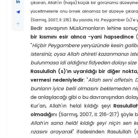
çıkaran, Allah'ın (haşa) küçük bir görünümü düzeyine
yüceltmelerle onu örnek alınamaz bir düzeye çıkara
(Sarmış, 2007, II: 215). Bu yazıda, Hz. Peygamber (s)'e y
Bedir savaşının Müslümanların lehine sonu
bir kısmını esir alınca -yani hapsedince
(
"
Hiçbir Peygambere yeryüzünde kesin galib
istersiniz, oysa Allah ahireti kazanmanızı ist
bulunmasa idi aldığınız fidyeden dolayı si
Rasulullah (s)'ın uyarıldığı bir diğer no
vermesi nedeniyledir
: "
Allah seni affetsin.
bunların iyice belli olmasını beklemeden niç
de anlaşılacağı gibi o bu davranışından dolayı
Kur'an, Allah'ın helal kıldığı şeyi
Rasululla
olmadığı
nı
(Sarmış, 2007, II: 216-217) şöyle b
Allah'ın sana helâl kıldığı şeyi niçin sen
rızasını arayarak
" ifadesinden Rasulullah (