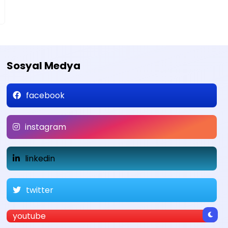
Sosyal Medya
facebook
instagram
linkedin
twitter
youtube