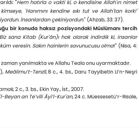
rıldı: "
Hem hatırla o vakti ki, o kendisine Allah'ın nimet
mseye, 'Hanımını kendine sıkı tut ve Allah'tan kork!'
liyordun. İnsanlardan çekiniyordun
." (Ahzab, 33: 37).
uğu bir konuda haksız pozisyondaki Müslümanı tercih
Biz sana Kitab (Kur'ân)ı hak olarak indirdik ki, insanlar
hüküm veresin. Sakın hainlerin savunucusu olma
!" (Nisa, 4:
 zaman yanılmakta ve Allahu Teala onu uyarmaktadır.
0),
Meâlimu’t-Tenzîl
, 8 c., 4. bs., Daru Tayyibetin Li’n-Neşri
lamak
, 2 c., 3. bs., Ekin Yay., İst., 2007.
-Beyan an Te’vîli Âyi’l-Kur'an
, 24 c. Müessesetü’r-Risale,