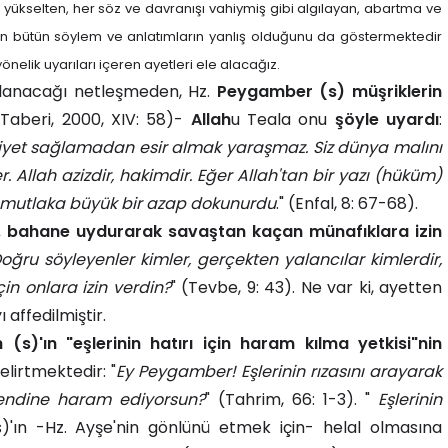
 yükselten, her söz ve davranışı vahiymiş gibi algılayan, abartma ve
n bütün söylem ve anlatımların yanlış olduğunu da göstermektedir
önelik uyarıları içeren ayetleri ele alacağız.
çlanacağı netleşmeden, Hz.
Peygamber (s) müşriklerin
Taberi, 2000, XIV: 58)-
Allah
u Teala onu
şöyle uyardı
:
iyet sağlamadan esir almak yaraşmaz. Siz dünya malını
er. Allah azizdir, hakimdir. Eğer Allah'tan bir yazı (hüküm)
ze mutlaka büyük bir azap dokunurdu
." (Enfal, 8: 67-68).
kta, bahane uydurarak savaştan kaçan münafıklara izin
 Doğru söyleyenler kimler, gerçekten yalancılar kimlerdir,
in onlara izin verdin?
" (Tevbe, 9: 43). Ne var ki, ayetten
 affedilmiştir.
h (s)'ın "eşlerinin hatırı için haram kılma yetkisi"nin
elirtmektedir: "
Ey Peygamber! Eşlerinin rızasını arayarak
 kendine haram ediyorsun?
" (Tahrim, 66: 1-3). "
Eşlerinin
s)'ın -Hz. Ayşe'nin gönlünü etmek için- helal olmasına