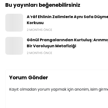
Bu yayınları beğenebilirsiniz
A‘râf Ehlinin Zalimlerle Aynı Safa Düşm
Korkusu
2 MONTHS ÖNCE
Gönül Prangalarından Kurtuluş: Arınmı
Bir Varoluşun Metafiziği
2 MONTHS ÖNCE
Yorum Gönder
Kayıt olmadan yorum yapmak için anonim, isim girmek