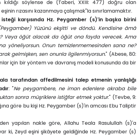
kıldığı söylense de (Taberi, XXIII: 477) doğru olan
bir eşinin rızasını kazanmaya çalışmak"la sınırlamamaktır.
steği karşısında Hz. Peygamber (s)'in başka birini
(Peygamber) Yüzünü ekşitti ve döndü. Kendisine âmâ
necek? Veya öğüt alacak da öğüt ona fayda verecek. Ama
ona yöneliyorsun. Onun temizlenmemesinden sana ne?
rak gelmişken, sen onunla ilgilenmiyorsun.
" (Abese, 80:
lar için bir yöntem ve davranış modeli konusunda da bir
a tarafından affedilmesini talep etmenin yanlışlığı
adır
: "
Ne peygambere, ne iman edenlere akraba bile
duktan sonra müşriklere istiğfar etmek yoktur
." (Tevbe, 9:
ına göre bu kişi Hz. Peygamber (s)'in amcası Ebu Taliptir
'den yapılan nakle göre, Allahu Teala Rasulullah (s)'a
 var ki, Zeyd eşini şikâyete geldiğinde Hz. Peygamber (s)