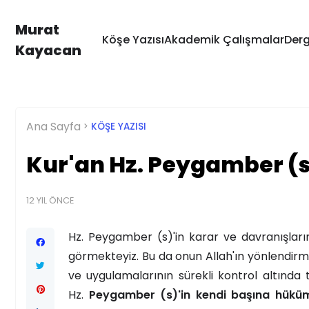
Murat
Köşe Yazısı
Akademik Çalışmalar
Derg
Kayacan
Ana Sayfa
KÖŞE YAZISI
Kur'an Hz. Peygamber (s)
12 YIL ÖNCE
Hz. Peygamber (s)'in karar ve davranışlar
görmekteyiz. Bu da onun Allah'ın yönlendirm
ve uygulamalarının sürekli kontrol altında
Hz.
Peygamber (s)'in kendi başına hükü