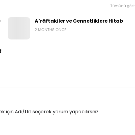
Tümünü göst
e
A`râftakiler ve Cennetliklere Hitab
2 MONTHS ÖNCE
ş
 için Adı/Url seçerek yorum yapabilirsniz.