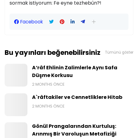
sormak istiyorum: Fe eyne tezhebûn?!
Facebook
Bu yayınları beğenebilirsiniz
Tümünü göster
A‘râf Ehlinin Zalimlerle Aynı Safa
Düşme Korkusu
2 MONTHS ÖNCE
A`râftakiler ve Cennetliklere Hitab
2 MONTHS ÖNCE
Gönül Prangalarından Kurtuluş:
Arınmış Bir Varoluşun Metafiziği