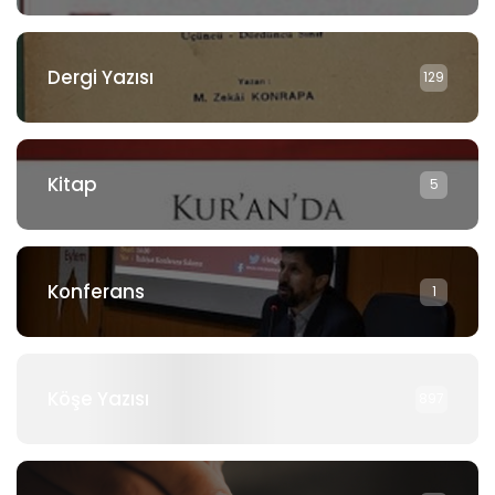
Dergi Yazısı
129
Kitap
5
Konferans
1
Köşe Yazısı
897