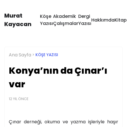
Murat
Köşe
Akademik
Dergi
Hakkımda
Kitap
Kayacan
Yazısı
Çalışmalar
Yazısı
Ana Sayfa
KÖŞE YAZISI
Konya’nın da Çınar’ı
var
12 YIL ÖNCE
Çınar derneği, okuma ve yazma işleriyle haşır