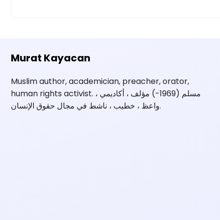
Murat Kayacan
Muslim author, academician, preacher, orator,
human rights activist. مسلم (1969-) مؤلف ، أكاديمي ،
واعظ ، خطيب ، ناشط في مجال حقوق الإنسان.