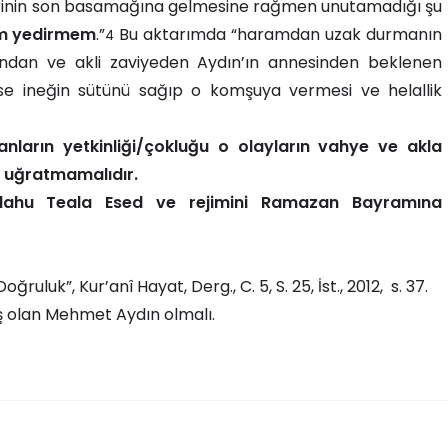
yerinin son basamağına gelmesine rağmen unutamadığı şu
am yedirmem
.”
Bu aktarımda “haramdan uzak durmanın
4
sından ve akli zaviyeden Aydın’ın annesinden beklenen
se ineğin sütünü sağıp o komşuya vermesi ve helallik
anların yetkinliği/çokluğu o olayların vahye ve akla
 uğratmamalıdır.
llahu Teala Esed ve rejimini Ramazan Bayramına
ğruluk”, Kur’anî Hayat, Derg., C. 5, S. 25, İst., 2012, s. 37.
ş olan Mehmet Aydın olmalı.