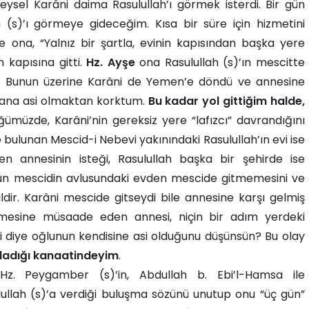
ysel Karâni daima Rasulullah’ı görmek isterdi. Bir gün
h (s)’ı görmeye gideceğim. Kısa bir süre için hizmetini
 ona, “Yalnız bir şartla, evinin kapısından başka yere
n kapısına gitti.
Hz. Ayşe
ona Rasulullah (s)’ın mescitte
i. Bunun üzerine Karâni de Yemen’e döndü ve annesine
 Sana asi olmaktan korktum.
Bu kadar yol gittiğim halde,
ğümüzde, Karâni’nin gereksiz yere “lafızcı” davrandığını
bulunan Mescid-i Nebevi yakınındaki Rasulullah’ın evi ise
 annesinin isteği, Rasulullah başka bir şehirde ise
nun mescidin avlusundaki evden mescide gitmemesini ve
ldir. Karâni mescide gitseydi bile annesine karşı gelmiş
mesine müsaade eden annesi, niçin bir adım yerdeki
ti diye oğlunun kendisine asi olduğunu düşünsün? Bu olay
nladığı kanaatindeyim
.
Hz. Peygamber (s)’in, Abdullah b. Ebi’l-Hamsa ile
ullah (s)’a verdiği buluşma sözünü unutup onu “üç gün”