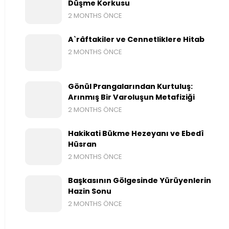
Düşme Korkusu
2 MONTHS ÖNCE
A`râftakiler ve Cennetliklere Hitab
2 MONTHS ÖNCE
Gönül Prangalarından Kurtuluş:
Arınmış Bir Varoluşun Metafiziği
2 MONTHS ÖNCE
Hakikati Bükme Hezeyanı ve Ebedî
Hüsran
2 MONTHS ÖNCE
Başkasının Gölgesinde Yürüyenlerin
Hazin Sonu
2 MONTHS ÖNCE