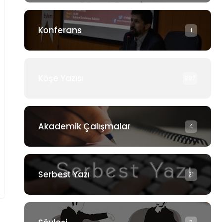
Konferans
1
Köşe Yazısı
897
Akademik Çalışmalar
4
Serbest Yazı
21