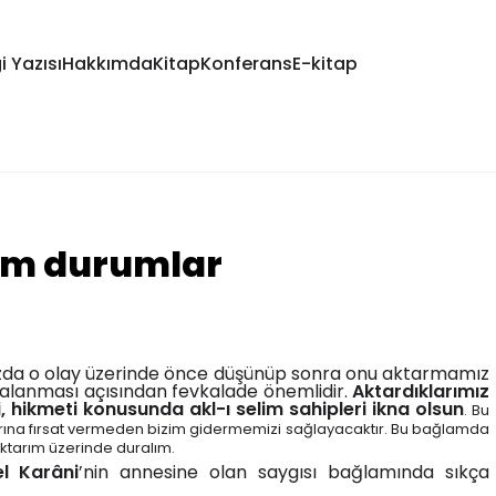
i Yazısı
Hakkımda
Kitap
Konferans
E-kitap
ım durumlar
ımızda o olay üzerinde önce düşünüp sonra onu aktarmamız
dalanması açısından fevkalade önemlidir.
Aktardıklarımız
 hikmeti konusunda akl-ı selim sahipleri ikna olsun
. Bu
şıtlarına fırsat vermeden bizim gidermemizi sağlayacaktır. Bu bağlamda
aktarım üzerinde duralım.
l Karâni
’nin annesine olan saygısı bağlamında sıkça