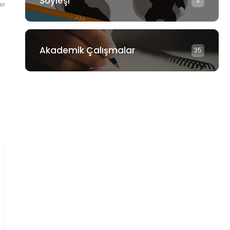
Söyleşi
3
er
Akademik Çalışmalar
35