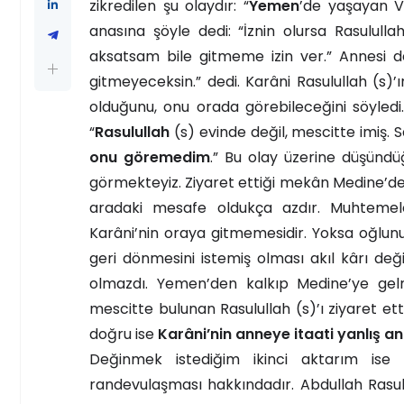
zikredilen şu olaydır: “
Yemen
’de yaşayan Ve
anasına şöyle dedi: “İznin olursa Rasululla
aksatsam bile gitmeme izin ver.” Annesi de
gitmeyeceksin.” dedi. Karâni Rasulullah (s)’ı
olduğunu, onu orada görebileceğini söyled
“
Rasulullah
(s) evinde değil, mescitte imiş.
onu göremedim
.” Bu olay üzerine düşündü
görmekteyiz. Ziyaret ettiği mekân Medine’de 
aradaki mesafe oldukça azdır. Muhtemelen
Karâni’nin oraya gitmemesidir. Yoksa oğlu
geri dönmesini istemiş olması akıl kârı deği
olmazdı. Yemen’den kalkıp Medine’ye gel
mescitte bulunan Rasulullah (s)’ı ziyaret et
doğru ise
Karâni’nin anneye itaati yanlış a
Değinmek istediğim ikinci aktarım ise 
randevulaşması hakkındadır. Abdullah Rasul