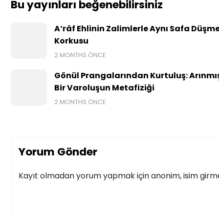
Bu yayınları beğenebilirsiniz
A‘râf Ehlinin Zalimlerle Aynı Safa Düşm
Korkusu
2 MONTHS ÖNCE
Gönül Prangalarından Kurtuluş: Arınmı
Bir Varoluşun Metafiziği
2 MONTHS ÖNCE
Yorum Gönder
Kayıt olmadan yorum yapmak için anonim, isim girmek