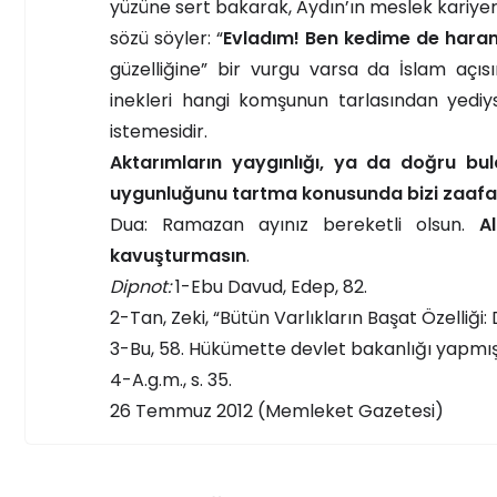
yüzüne sert bakarak, Aydın’ın meslek kari
sözü söyler: “
Evladım! Ben kedime de har
güzelliğine” bir vurgu varsa da İslam açı
inekleri hangi komşunun tarlasından yediy
istemesidir.
Aktarımların yaygınlığı, ya da doğru bul
uygunluğunu tartma konusunda bizi zaafa
Dua: Ramazan ayınız bereketli olsun.
A
kavuşturmasın
.
Dipnot:
1-Ebu Davud, Edep, 82.
2-Tan, Zeki, “Bütün Varlıkların Başat Özelliği: Do
3-Bu, 58. Hükümette devlet bakanlığı yapmı
4-A.g.m., s. 35.
26 Temmuz 2012 (Memleket Gazetesi)