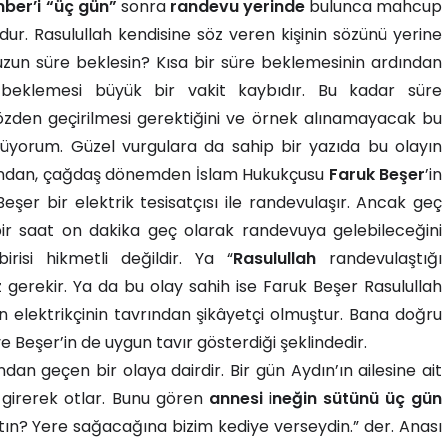
ber’i “üç gün”
sonra
randevu yerinde
bulunca mahcup
ur. Rasulullah kendisine söz veren kişinin sözünü yerine
uzun süre beklesin? Kısa bir süre beklemesinin ardından
beklemesi büyük bir vakit kaybıdır. Bu kadar süre
özden geçirilmesi gerektiğini ve örnek alınamayacak bu
ünüyorum. Güzel vurgulara da sahip bir yazıda bu olayın
ardından, çağdaş dönemden İslam Hukukçusu
Faruk Beşer
’in
şer bir elektrik tesisatçısı ile randevulaşır. Ancak geç
 bir saat on dakika geç olarak randevuya gelebileceğini
isi hikmetli değildir. Ya “
Rasulullah
randevulaştığı
 gerekir. Ya da bu olay sahih ise Faruk Beşer Rasulullah
 elektrikçinin tavrından şikâyetçi olmuştur. Bana doğru
e Beşer’in de uygun tavır gösterdiği şeklindedir.
dan geçen bir olaya dairdir. Bir gün Aydın’ın ailesine ait
 girerek otlar. Bunu gören
annesi
i
neğin sütünü üç gün
ptın? Yere sağacağına bizim kediye verseydin.” der. Anası