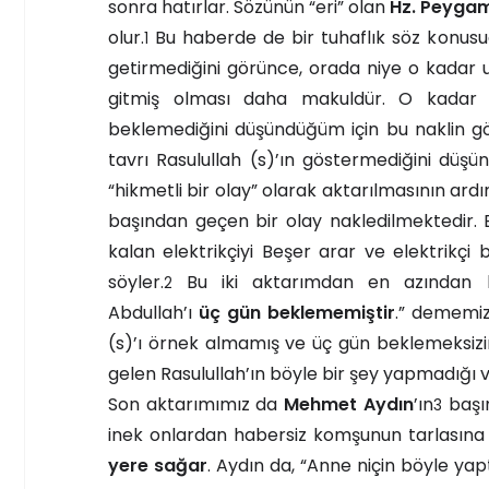
sonra hatırlar. Sözünün “eri” olan
Hz. Peygam
olur.
Bu haberde de bir tuhaflık söz konusud
1
getirmediğini görünce, orada niye o kadar 
gitmiş olması daha makuldür. O kadar 
beklemediğini düşündüğüm için bu naklin g
tavrı Rasulullah (s)’ın göstermediğini düş
“hikmetli bir olay” olarak aktarılmasının 
başından geçen bir olay nakledilmektedir. Be
kalan elektrikçiyi Beşer arar ve elektrikçi
söyler.
Bu iki aktarımdan en azından bir
2
Abdullah’ı
üç gün beklememiştir
.” dememiz
(s)’ı örnek almamış ve üç gün beklemeksizin
gelen Rasulullah’ın böyle bir şey yapmadığı v
Son aktarımımız da
Mehmet Aydın
’ın
başın
3
inek onlardan habersiz komşunun tarlasına
yere sağar
. Aydın da, “Anne niçin böyle ya