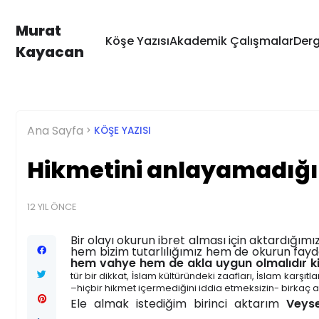
Murat
Köşe Yazısı
Akademik Çalışmalar
Derg
Kayacan
Ana Sayfa
KÖŞE YAZISI
Hikmetini anlayamadığ
12 YIL ÖNCE
Bir olayı okurun ibret alması için aktardığ
hem bizim tutarlılığımız hem de okurun fay
hem vahye hem de akla uygun olmalıdır ki,
tür bir dikkat, İslam kültüründeki zaafları, İslam kar
–hiçbir hikmet içermediğini iddia etmeksizin- birkaç 
Ele almak istediğim birinci aktarım
Veyse