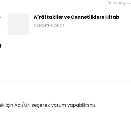
Tümünü göst
e
A`râftakiler ve Cennetliklere Hitab
2 MONTHS ÖNCE
ş
 için Adı/Url seçerek yorum yapabilirsniz.