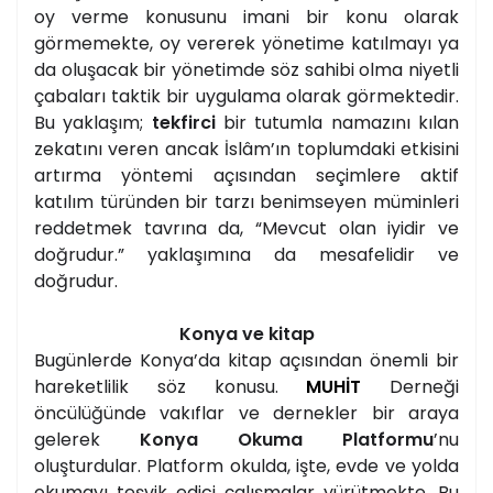
oy verme konusunu imani bir konu olarak
görmemekte, oy vererek yönetime katılmayı ya
da oluşacak bir yönetimde söz sahibi olma niyetli
çabaları taktik bir uygulama olarak görmektedir.
Bu yaklaşım;
tekfirci
bir tutumla namazını kılan
zekatını veren ancak İslâm’ın toplumdaki etkisini
artırma yöntemi açısından seçimlere aktif
katılım türünden bir tarzı benimseyen müminleri
reddetmek tavrına da, “Mevcut olan iyidir ve
doğrudur.” yaklaşımına da mesafelidir ve
doğrudur.
Konya ve kitap
Bugünlerde Konya’da kitap açısından önemli bir
hareketlilik söz konusu.
MUHİT
Derneği
öncülüğünde vakıflar ve dernekler bir araya
gelerek
Konya Okuma Platformu
’nu
oluşturdular. Platform okulda, işte, evde ve yolda
okumayı teşvik edici çalışmalar yürütmekte. Bu