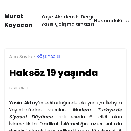
Murat
Köşe
Akademik
Dergi
Hakkımda
Kitap
Kayacan
Yazısı
Çalışmalar
Yazısı
Ana Sayfa
KÖŞE YAZISI
Haksöz 19 yaşında
12 YIL ÖNCE
Yasin Aktay
’ın editörlüğünde okuyucuya İletişim
Yayınları’ndan sunulan
Modern Türkiye’de
Siyasal Düşünce
adlı eserin 6. cildi olan
İslamcılık’ta “
radikal İslâmcılığın uzun soluklu
dergisi
” olarak lanse edilen Haksöz, 19. yılına girdi.