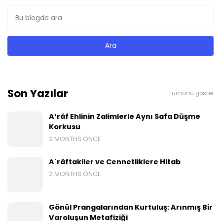
Son Yazılar
Tümünü göster
A‘râf Ehlinin Zalimlerle Aynı Safa Düşme
Korkusu
2 MONTHS ÖNCE
A`râftakiler ve Cennetliklere Hitab
2 MONTHS ÖNCE
Gönül Prangalarından Kurtuluş: Arınmış Bir
Varoluşun Metafiziği