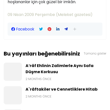
hoşlananlar için çok güzel bir imkân.
09 Nisan 2009 Perşembe (Meleket gazetesi)
Facebook
Bu yayınları beğenebilirsiniz
Tümünü göster
A‘râf Ehlinin Zalimlerle Aynı Safa
Düşme Korkusu
2 MONTHS ÖNCE
A`râftakiler ve Cennetliklere Hitab
2 MONTHS ÖNCE