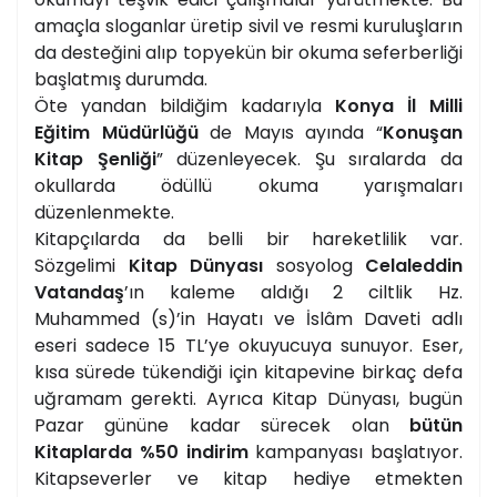
amaçla sloganlar üretip sivil ve resmi kuruluşların
da desteğini alıp topyekün bir okuma seferberliği
başlatmış durumda.
Öte yandan bildiğim kadarıyla
Konya İl Milli
Eğitim Müdürlüğü
de Mayıs ayında “
Konuşan
Kitap Şenliği
” düzenleyecek. Şu sıralarda da
okullarda ödüllü okuma yarışmaları
düzenlenmekte.
Kitapçılarda da belli bir hareketlilik var.
Sözgelimi
Kitap Dünyası
sosyolog
Celaleddin
Vatandaş
’ın kaleme aldığı 2 ciltlik Hz.
Muhammed (s)’in Hayatı ve İslâm Daveti adlı
eseri sadece 15 TL’ye okuyucuya sunuyor. Eser,
kısa sürede tükendiği için kitapevine birkaç defa
uğramam gerekti. Ayrıca Kitap Dünyası, bugün
Pazar gününe kadar sürecek olan
bütün
Kitaplarda %50 indirim
kampanyası başlatıyor.
Kitapseverler ve kitap hediye etmekten