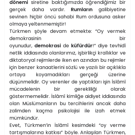
dönemi
siretine baktığımızda öğrendiğimiz bir
gerçek daha vardır.
Rumların
galibiyetine
sevinen hiçbir öncü sahabi Rum ordusuna asker
olmaya yeltenmemiştir!
Türkmen şöyle devam etmekte: “Oy vermek
demokrasinin bir
oyunudur,
demokrasi
de
küfürdür
!” diye tevhidî
netlik iddiasında olanlarımız, işbirlikçi krallıklar ve
diktatoryal rejimlerde iken en azından bu rejimler
için benzer kanaatlerini sözlü ve yazılı bir açıklıkla
ortaya koyamadıkları gerçeği üzerine
düşünmelidir. Oy verenler de yaptıkları işin İslâmî
mücadelenin bir gerekliliği olarak
göstermemelidir. İslâmî kimliğe aidiyet iddiasında
olan Müslümanların bu tercihlerini ancak daha
zalimden kaçma psikolojisi ile izah etmek
mümkündür.
Evet, Türkmen’in İslâmî kesimdeki “oy verme
tartışmalarına katkısı” böyle. Anlaşılan Türkmen,