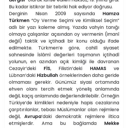
Bu kadar istikrar bir tebriki hak ediyor doğrusu.
Derginin Nisan 2009 sayısında
Hamza
Türkmen
“Oy Verme Seçimi ve Kimliksel Seçim”
adlı bir yazı kaleme almış. Yazıda vahyin tanığı
olmaya çalışanlar açısından oy vermenin (imanî
değil) taktik ve içtihadi bir konu olduğu ifade
edilmekte. Türkmen’e göre, cahilî siyaset
sahnesinde İslâmî değerleri taşımanın içtihadî
yolunun, en azından açık kimliği ile davranan
Cezayir’deki
FİS
, Filistin’deki
HAMAS
ve
Lübnan’daki
Hizbullah
örneklerinden daha geride
olmaması gerekir. Günümüz siyasi ortamında
ehven olanı tercih etmek yöneliş anlamında
değil, kaçış anlamında değerlendirilebilir. Örneğin
Türkiye’de kimlikleri nedeniyle hapis cezalarına
çarptırılanlar, tebası Müslümanlar olan rejimlere
değil,
Avrupa
’daki demokratik rejimlere iltica
etmişlerdir. Ama bu bağlamda
Mekke