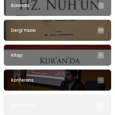
Basında
1
Dergi Yazısı
129
Kitap
5
Konferans
1
Köşe Yazısı
897